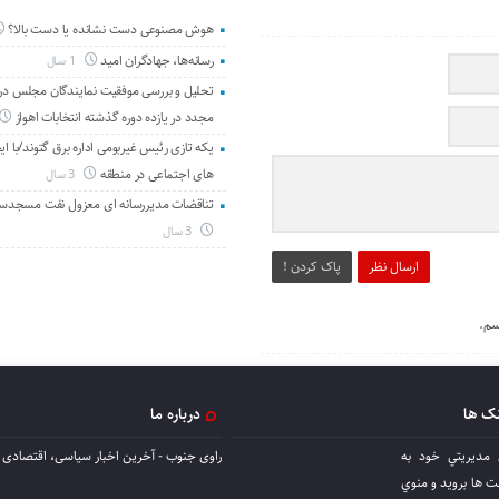
هوش مصنوعی دست نشانده یا دست بالا؟
رسانه‌ها، جهادگران امید
1 سال
تحلیل و بررسی موفقیت نمایندگان مجلس در 
مجدد در یازده دوره گذشته انتخابات اهواز
یکه تازی رئیس غیربومی اداره برق گتوند/با ای
های اجتماعی در منطقه
3 سال
تناقضات مدیررسانه ای معزول نفت مسجدس
3 سال
ارسال نظر
پاک کردن !
سم.
نک ها
درباره ما
 مديريتي خود به
راوی جنوب - آخرین اخبار سیاسی، اقتصادی ا
ها برويد و منوي