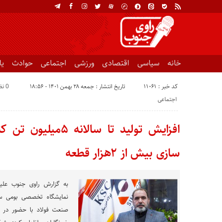
خانه
سیاسی
اقتصادی
ورزشی
اجتماعی
حوادث
ی
کد خبر : 11061
تاریخ انتشار : جمعه ۲۸ بهمن ۱۴۰۱ - ۱۸:۵۶
0 نظر
اجتماعی
افزایش تولید تا سالان
سازی بیش از ۲هزار قطعه
به گزارش راوی جنوب علیر
نمایشگاه تخصصی بومی سا
صنعت فولاد با حضور در غ