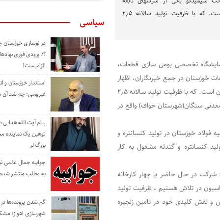
رکت سیمیدکو یکی از شرکتهای تابعه
هلدینگ فولاد خوزستان است. که با ظرفیت تولید سالانه ۲٫۵
سیاسی
در نوسازی خوزستان چ
؟/ ورودی فوری نهادها
نمایشگاه تخصصی بومی سازی قطعات،
الزامیست!
ت خوزستان در جمع خبرنگاران، اظهار
استاندار خوزستان و ا
کرد: شرکت سیمیدکو یکی از شرکتهای تابعه هلدینگ فولاد خوزستان است. که با ظرفیت تولید سالانه ۲٫۵
غیربومی؛ چه شد آن م
ن در منطقه معدنی سنگان(شهرستان خواف) واقع در
پیام آیت الله هدایی
یه فولاد خوزستان در تولید کنسانتره و
توهین یک نماینده م
بزرگ لر
قیم در بخش تولید کنسانتره و گندله مشغول به کار
جوابیه جمال عالمی ن
 شرکت در حال حاضر با چهار کارخانه
به مطلب منتشر شده 
سیون در تلاش هستیم ، ظرفیت تولید
برابر ظرفیت فعلی افزایش و نقش کلیدی خود در تامین زنجیره
گم شدن پرونده‌ها در اد
شهرسازی اهواز؛ مشکل