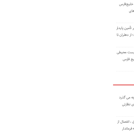
خلیج‌فارس
های
 تأمین پایدار
ز دهلران تا
زیست ‌محیطی
یج ‌فارس
ه می گذرد
ی نظارتی
، انفصال از
فرماندار