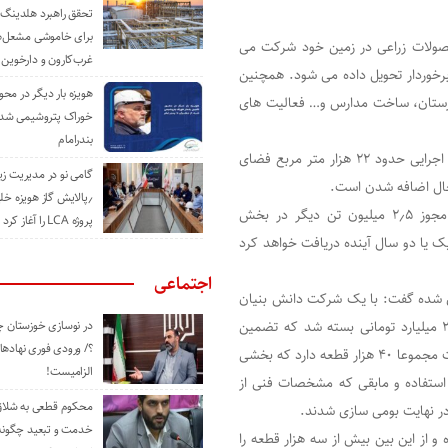
تحقق راهبرد هلدینگ 
برای خاموشی مشعل‌
صولات زراعی در زمین خود شرکت می
غرب‌کارون و دارخوین
برخوردار تحویل داده می شود. همچنین
هویزه بار دیگر در محور
هرستان، ساخت مدارس و… فعالیت های
خوراک پتروشیمی شد؛ ا
بندرامام
وی در خصوص ایجاد فضای سبز در کارخانه بیان کرد: در فاز اول اجرایی حدود ۲۲ هزار متر مربع فضای
گامی نو در مدیریت 
٫پالایش گاز هویزه خل
پورمند با توجه به افزایش تولید این شرکت افزود: این شرکت مجوز ۲٫۵ میلیون تن دیگر در بخش
پروژه LCA را آغاز کرد
تا در یک یا دو سال آینده دریافت خواهد کرد
اجتماعی
ی شده گفت: با یک شرکت دانش بنیان
در خصوص آب گیری کارخانه در قسمت تولید کنسانتره قرارداد ۲ میلیارد تومانی بسته شد که تضمین
در نوسازی خوزستان چ
؟/ ورودی فوری نهادها
تولید قطعه مورد نظر را داده است. در بخش بومی سازی، این شرکت مجموعا ۴۰ هزار قطعه دارد که بخشی
الزامیست!
تفاده و مابقی که مشخصات فنی از
محکوم قطعی به شلاق 
در نهایت بومی سازی شدند.
خدمت و تبعید چگونه 
از این بین بیش از سه هزار قطعه را