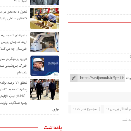
اهواز شد؟
تحول داده‌محور در م
کالاهای صنعتی پالایش
ماجراهای «سوسن» من
اروند /سازمان بازرسی 
خوزستان چه می کند؟
هویزه بار دیگر در محور
خوراک پتروشیمی شد؛ ا
بندرامام
تاه
تحقق ۷۲ درصد برنا
پیشرف
NGL فاز دوم/ افزا
بهبود عملکرد، اولوی
ر انتظار بررسی : 0
مجموع نظرات : 0
جاری
د شد.
یادداشت