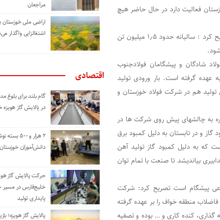
مراجعان
وزستان فعالیت دارد در حال حاضر هیچ
اراضی ملی خوزستان ب
اشتغالزایی واگذار می‌
وی با اشاره به ارسال کلیه تولیدات به شرکت فولاد خوزستان تصریح کرد : سالیانه حدود ۱٫۵ میلیون تن
ولاد شادگان و پیشگامان فولادجنوب
اقتصادی
ه عهده گرفته است. بار ورودی تولید
تولید هم در شرکت فولاد خوزستان و
گام بلند برای بلوغ 
در پالایش گاز هویزه 
اره به چالشهای پیش روی شرکت ها در
 گاز و در تابستان به دلیل کمبود برق
۲ هزار و ۵۰۰ بس
ت که به دلیل کمبود گاز تولید آهن
دانش‌آموزان خوزستان
ابیری بیاندیشد تا صنعت با تمام توان
حرکت پالایش گاز هوی
خلیج‌فارس در مسیر 
اعی پیشگام است تصریح کرد: شرکت
پایداری تولید
ر بخش زیرساخت فاضلاب منطقه خواف را بر عهده گرفته
۵ درصد در بخش های لوله گذاری، کنده کاری و … بوده و تصفیه
پالایش گاز هویزه؛ باز