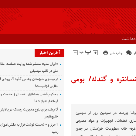
ادداشت
آخرین اخبار
چاپ خبر
«ایران منم» منتشر شد؛ روایت حماسه، مقا
ملی در قالب موسیقی
ه ۵میلیون تن کنسانتره و گندله/ بومی
در نوسازی خوزستان چه می گذرد ؟/ ورودی ف
نظارتی الزامیست!
محکوم قطعی به شلاق ، انفصال از خدمت و 
فرماندار اهواز شد؟
گام بلند برای بلوغ مدیریت ریسک در پالایش 
ضا پورمند در سومین روز از سومین
خلیج‌فارس
زی قطعات، تجهیزات و مواد مصرفی
۲ هزار و ۵۰۰ بسته نوشت‌افزار به دانش‌آمو
رفه خانه مطبوعات خوزستان در جمع
رسید