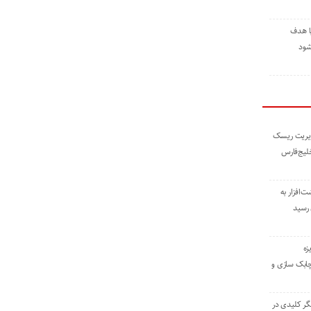
ا هدف
شود
مدیریت ریسک
خلیج‌فارس
ته نوشت‌افزار به
 رسید
زه
چابک سازی و
یگر کلیدی در