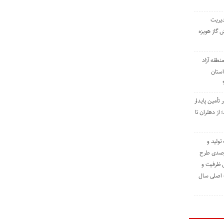
دیریت
 گاز هویزه
طقه آزاد
استان
 تأمین پایدار
ز دهلران تا
مه تولید و
ت حدود ۸۴ درصدی طرح
یش ظرفیت و
ت اصلی سال