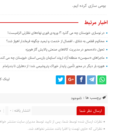
بومی سازی کرده ایم.
اخبار مرتبط
در نوسازی خوزستان چه می گذرد ؟/ ورودی فوری نهادهای نظارتی الزامیست!
محکوم قطعی به شلاق ، انفصال از خدمت و تبعید چگونه فرماندار اهواز شد؟
تحول داده‌محور در مدیریت کالاهای صنعتی پالایش گاز هویزه
ماجراهای «سوسن» منطقه آزاد اروند /سازمان بازرسی استان خوزستان چه می کند؟
هویزه بار دیگر در محور تأمین پایدار خوراک پتروشیمی شد؛ از دهلران تا بندرامام
لینک کو
برچسب ها :
ناموجود
انتشار یافته : 0
د
ارسال نظر شما
نظرات ارسال شده توسط شما، پس از تایید توسط مدیران سایت منتشر خواه
نظراتی که حاوی تهمت یا افترا باشد منتشر نخواهد شد.