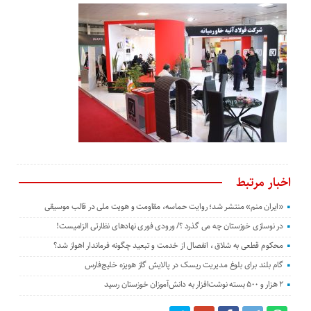
اخبار مرتبط
«ایران منم» منتشر شد؛ روایت حماسه، مقاومت و هویت ملی در قالب موسیقی
در نوسازی خوزستان چه می گذرد ؟/ ورودی فوری نهادهای نظارتی الزامیست!
محکوم قطعی به شلاق ، انفصال از خدمت و تبعید چگونه فرماندار اهواز شد؟
گام بلند برای بلوغ مدیریت ریسک در پالایش گاز هویزه خلیج‌فارس
۲ هزار و ۵۰۰ بسته نوشت‌افزار به دانش‌آموزان خوزستان رسید