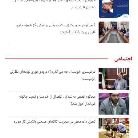
هویزه بار دیگر در محور تأمین پایدار خوراک پتروشیمی شد؛ از
دهلران تا بندرامام
گامی نو در مدیریت زیست ‌محیطی ٫پالایش گاز هویزه خلیج
‌فارس پروژه LCA را آغاز کرد
اجتماعی
در نوسازی خوزستان چه می گذرد ؟/ ورودی فوری نهادهای نظارتی
الزامیست!
محکوم قطعی به شلاق ، انفصال از خدمت و تبعید چگونه
فرماندار اهواز شد؟
تحول داده‌محور در مدیریت کالاهای صنعتی پالایش گاز هویزه