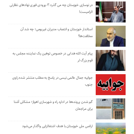
در نوسازی خوزستان چه می گذرد ؟/ ورودی فوری نهادهای نظارتی
الزامیست!
استاندار خوزستان و انتصاب مدیران غیربومی؛ چه شد آن
مخالفت‌ها؟
پیام آیت الله هدایی در خصوص توهین یک نماینده مجلس به
قوم بزرگ لر
جوابیه جمال عالمی نیسی در پاسخ به مطلب منتشر شده راوی
جنوب
گم شدن پرونده‌ها در اداره راه و شهرسازی اهواز؛ مشکلی آشنا
برای مراجعان
اراضی ملی خوزستان با هدف اشتغالزایی واگذار می‌شود