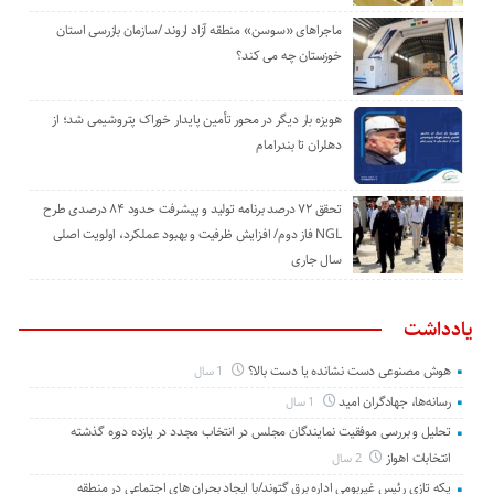
ماجراهای «سوسن» منطقه آزاد اروند /سازمان بازرسی استان
خوزستان چه می کند؟
هویزه بار دیگر در محور تأمین پایدار خوراک پتروشیمی شد؛ از
دهلران تا بندرامام
تحقق ۷۲ درصد برنامه تولید و پیشرفت حدود ۸۴ درصدی طرح
NGL فاز دوم/ افزایش ظرفیت و بهبود عملکرد، اولویت اصلی
سال جاری
یادداشت
هوش مصنوعی دست نشانده یا دست بالا؟
1 سال
رسانه‌ها، جهادگران امید
1 سال
تحلیل و بررسی موفقیت نمایندگان مجلس در انتخاب مجدد در یازده دوره گذشته
انتخابات اهواز
2 سال
یکه تازی رئیس غیربومی اداره برق گتوند/با ایجاد بحران های اجتماعی در منطقه