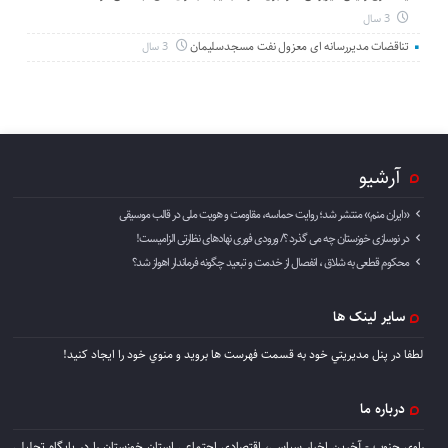
3 سال
تناقضات مدیررسانه ای معزول نفت مسجدسلیمان
3 سال
آرشیو
«ایران منم» منتشر شد؛ روایت حماسه، مقاومت و هویت ملی در قالب موسیقی
در نوسازی خوزستان چه می گذرد ؟/ ورودی فوری نهادهای نظارتی الزامیست!
محکوم قطعی به شلاق ، انفصال از خدمت و تبعید چگونه فرماندار اهواز شد؟
سایر لینک ها
لطفا در پنل مديريتي خود به قسمت فهرست ها برويد و منوي خود را ايجاد كنيد!
درباره ما
راوی جنوب - آخرین اخبار سیاسی، اقتصادی اجتماعی استان خوزستان را در پایگاه تحلیلی