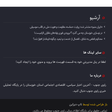
آرشیو
«ایران منم» منتشر شد؛ روایت حماسه، مقاومت و هویت ملی در قالب موسیقی
در نوسازی خوزستان چه می گذرد ؟/ ورودی فوری نهادهای نظارتی الزامیست!
محکوم قطعی به شلاق ، انفصال از خدمت و تبعید چگونه فرماندار اهواز شد؟
سایر لینک ها
لطفا در پنل مديريتي خود به قسمت فهرست ها برويد و منوي خود را ايجاد كنيد!
درباره ما
راوی جنوب - آخرین اخبار سیاسی، اقتصادی اجتماعی استان خوزستان را در پایگاه تحلیلی
خبری راوی جنوب دنبال کنید.
باز طراحی شده توسط
تاپ دیزاین
تمامی حقوق برای پایگاه اطلاع رسانی راوی جنوب محفوظ می باشد.