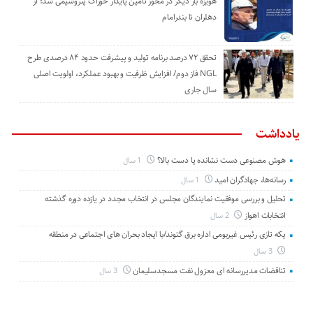
هویزه بار دیگر در محور تأمین پایدار خوراک پتروشیمی شد؛ از
دهلران تا بندرامام
تحقق ۷۲ درصد برنامه تولید و پیشرفت حدود ۸۴ درصدی طرح
NGL فاز دوم/ افزایش ظرفیت و بهبود عملکرد، اولویت اصلی
سال جاری
یادداشت
هوش مصنوعی دست نشانده یا دست بالا؟
1 سال
رسانه‌ها، جهادگران امید
1 سال
تحلیل و بررسی موفقیت نمایندگان مجلس در انتخاب مجدد در یازده دوره گذشته
انتخابات اهواز
2 سال
یکه تازی رئیس غیربومی اداره برق گتوند/با ایجاد بحران های اجتماعی در منطقه
3 سال
تناقضات مدیررسانه ای معزول نفت مسجدسلیمان
3 سال