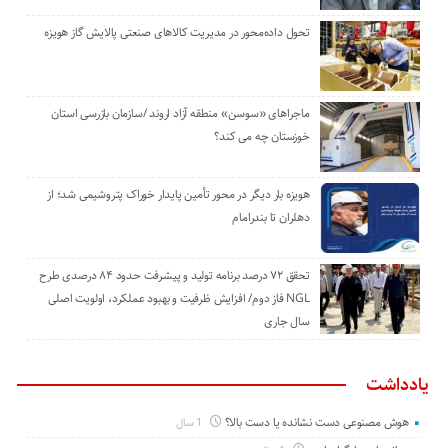
تحول داده‌محور در مدیریت کالاهای صنعتی پالایش گاز هویزه
ماجراهای «سوسن» منطقه آزاد اروند /سازمان بازرسی استان
خوزستان چه می کند؟
هویزه بار دیگر در محور تأمین پایدار خوراک پتروشیمی شد؛ از
دهلران تا بندرامام
تحقق ۷۲ درصد برنامه تولید و پیشرفت حدود ۸۴ درصدی طرح
NGL فاز دوم/ افزایش ظرفیت و بهبود عملکرد، اولویت اصلی
سال جاری
یادداشت
هوش مصنوعی دست نشانده یا دست بالا؟
1 سال