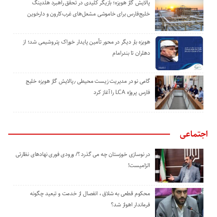
پالایش گاز هویزه؛ بازیگر کلیدی در تحقق راهبرد هلدینگ
خلیج‌فارس برای خاموشی مشعل‌های غرب‌کارون و دارخوین
هویزه بار دیگر در محور تأمین پایدار خوراک پتروشیمی شد؛ از
دهلران تا بندرامام
گامی نو در مدیریت زیست ‌محیطی ٫پالایش گاز هویزه خلیج
‌فارس پروژه LCA را آغاز کرد
اجتماعی
در نوسازی خوزستان چه می گذرد ؟/ ورودی فوری نهادهای نظارتی
الزامیست!
محکوم قطعی به شلاق ، انفصال از خدمت و تبعید چگونه
فرماندار اهواز شد؟