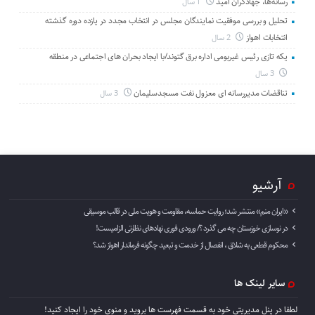
رسانه‌ها، جهادگران امید
1 سال
تحلیل و بررسی موفقیت نمایندگان مجلس در انتخاب مجدد در یازده دوره گذشته
انتخابات اهواز
2 سال
یکه تازی رئیس غیربومی اداره برق گتوند/با ایجاد بحران های اجتماعی در منطقه
3 سال
تناقضات مدیررسانه ای معزول نفت مسجدسلیمان
3 سال
آرشیو
«ایران منم» منتشر شد؛ روایت حماسه، مقاومت و هویت ملی در قالب موسیقی
در نوسازی خوزستان چه می گذرد ؟/ ورودی فوری نهادهای نظارتی الزامیست!
محکوم قطعی به شلاق ، انفصال از خدمت و تبعید چگونه فرماندار اهواز شد؟
سایر لینک ها
لطفا در پنل مديريتي خود به قسمت فهرست ها برويد و منوي خود را ايجاد كنيد!