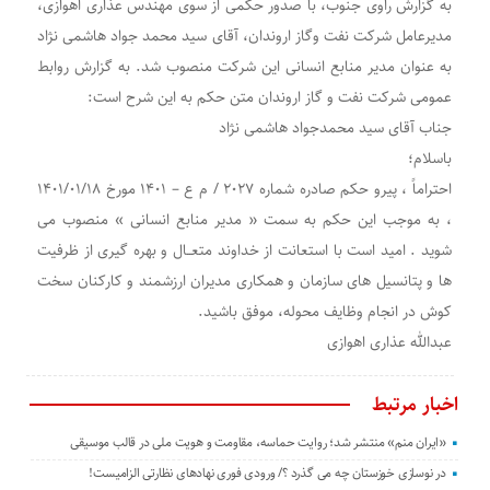
به گزارش راوی جنوب، با صدور حکمی از سوی مهندس عذاری اهوازی،
مدیرعامل شرکت نفت وگاز اروندان، آقای سید محمد جواد هاشمی نژاد
به عنوان مدیر منابع انسانی این شرکت منصوب شد. به گزارش روابط
عمومی شرکت نفت و گاز اروندان متن حکم به این شرح است:
جناب آقای سید محمدجواد هاشمی نژاد
باسلام؛
احتراماً ، پیرو حکم صادره شماره ۲۰۲۷ / م ع – ۱۴۰۱ مورخ ۱۴۰۱/۰۱/۱۸
، به موجب این حکم به سمت « مدیر منابع انسانی » منصوب می
شوید . امید است با استعانت از خداوند متعــال و بهره گیری از ظرفیت
ها و پتانسیل های سازمان و همکاری مدیران ارزشمند و کارکنان سخت
کوش در انجام وظایف محوله، ‌موفق باشید.
عبدالله عذاری اهوازی
اخبار مرتبط
«ایران منم» منتشر شد؛ روایت حماسه، مقاومت و هویت ملی در قالب موسیقی
در نوسازی خوزستان چه می گذرد ؟/ ورودی فوری نهادهای نظارتی الزامیست!