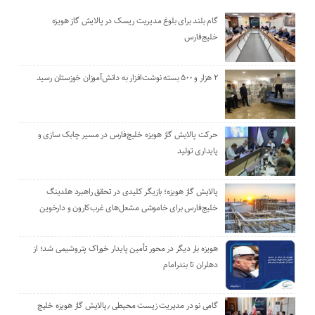
گام بلند برای بلوغ مدیریت ریسک در پالایش گاز هویزه
خلیج‌فارس
۲ هزار و ۵۰۰ بسته نوشت‌افزار به دانش‌آموزان خوزستان رسید
حرکت پالایش گاز هویزه خلیج‌فارس در مسیر چابک سازی و
پایداری تولید
پالایش گاز هویزه؛ بازیگر کلیدی در تحقق راهبرد هلدینگ
خلیج‌فارس برای خاموشی مشعل‌های غرب‌کارون و دارخوین
هویزه بار دیگر در محور تأمین پایدار خوراک پتروشیمی شد؛ از
دهلران تا بندرامام
گامی نو در مدیریت زیست ‌محیطی ٫پالایش گاز هویزه خلیج