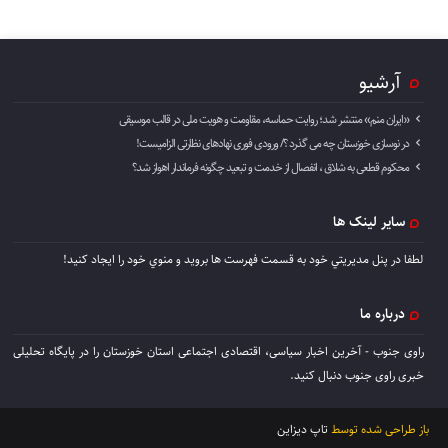
آرشیو
«ایران منم» منتشر شد؛ روایت حماسه، مقاومت و هویت ملی در قالب موسیقی
در نوسازی خوزستان چه می گذرد ؟/ ورودی فوری نهادهای نظارتی الزامیست!
محکوم قطعی به شلاق ، انفصال از خدمت و تبعید چگونه فرماندار اهواز شد؟
سایر لینک ها
لطفا در پنل مديريتي خود به قسمت فهرست ها برويد و منوي خود را ايجاد كنيد!
درباره ما
راوی جنوب - آخرین اخبار سیاسی، اقتصادی اجتماعی استان خوزستان را در پایگاه تحلیلی
خبری راوی جنوب دنبال کنید.
باز طراحی شده توسط
تاپ دیزاین