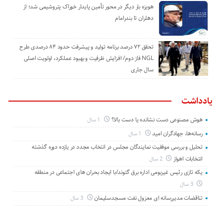
هویزه بار دیگر در محور تأمین پایدار خوراک پتروشیمی شد؛ از
دهلران تا بندرامام
تحقق ۷۲ درصد برنامه تولید و پیشرفت حدود ۸۴ درصدی طرح
NGL فاز دوم/ افزایش ظرفیت و بهبود عملکرد، اولویت اصلی
سال جاری
یادداشت
هوش مصنوعی دست نشانده یا دست بالا؟
1 سال
رسانه‌ها، جهادگران امید
1 سال
تحلیل و بررسی موفقیت نمایندگان مجلس در انتخاب مجدد در یازده دوره گذشته
انتخابات اهواز
2 سال
یکه تازی رئیس غیربومی اداره برق گتوند/با ایجاد بحران های اجتماعی در منطقه
3 سال
تناقضات مدیررسانه ای معزول نفت مسجدسلیمان
3 سال