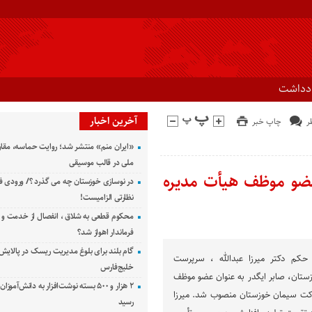
ادداشت
آخرین اخبار
چاپ خبر
«ایران منم» منتشر شد؛ روایت حماسه، مقا
ملی در قالب موسیقی
عضو موظف هیأت مدیره
در نوسازی خوزستان چه می گذرد ؟/ ورودی ف
نظارتی الزامیست!
محکوم قطعی به شلاق ، انفصال از خدمت و 
فرماندار اهواز شد؟
گام بلند برای بلوغ مدیریت ریسک در پالایش 
حکم دکتر میرزا عبدالله ، سرپرست
خلیج‌فارس
تان، صابر ایگدر به عنوان عضو موظف
۲ هزار و ۵۰۰ بسته نوشت‌افزار به دانش‌آمو
ت سیمان خوزستان منصوب شد. میرزا
رسید