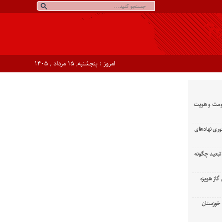
امروز : پنجشنبه, ۱۵ مرداد , ۱۴۰۵
ومت و هویت
وری نهادهای
تبعید چگونه
گاز هویزه
زان خوزستان