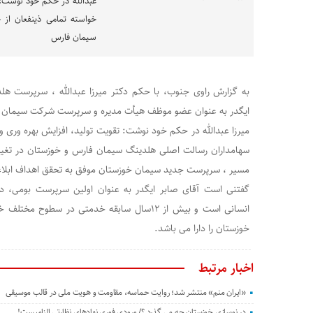
عبدالله در حکم خود نوشت: 
خواسته تمامی ذینفعان از
سیمان فارس
به گزارش راوی جنوب، با حکم دکتر میرزا عبدالله ، سرپرست ه
ایگدر به عنوان عضو موظف هیأت مدیره و سرپرست شرکت سیمان
میرزا عبدالله در حکم خود نوشت: تقویت تولید، افزایش بهره وری و
سهامداران رسالت اصلی هلدینگ سیمان فارس و خوزستان در تغییر
مسیر ، سرپرست جدید سیمان خوزستان موفق به تحقق اهداف ابلاغ
گفتنی است آقای صابر ایگدر به عنوان اولین سرپرست بومی، د
انسانی است و بیش از ۱۲سال سابقه خدمتی در سط
خوزستان را دارا می باشد.
اخبار مرتبط
«ایران منم» منتشر شد؛ روایت حماسه، مقاومت و هویت ملی در قالب موسیقی
در نوسازی خوزستان چه می گذرد ؟/ ورودی فوری نهادهای نظارتی الزامیست!