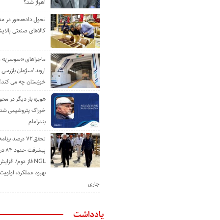
اهواز شد؟
تحول داده‌محور در م
کالاهای صنعتی پالایش
ماجراهای «سوسن» من
اروند /سازمان بازرسی 
خوزستان چه می کند؟
هویزه بار دیگر در محور
خوراک پتروشیمی شد؛ ا
بندرامام
تحقق ۷۲ درصد برنا
پیشرف
NGL فاز دوم/ افزا
بهبود عملکرد، اولوی
جاری
یادداشت