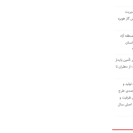
دیریت
 گاز هویزه
طقه آزاد
استان
 تأمین پایدار
ز دهلران تا
مه تولید و
ت حدود ۸۴ درصدی طرح
یش ظرفیت و
ت اصلی سال