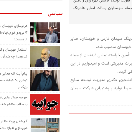
تقویت تولید، افزایش بهره وری و تأمین
 جمله سهامداران رسالت اصلی هلدینگ
سیاسی
در نوسازی خوزستان چ
؟/ ورودی فوری نهادها
لدینگ سیمان فارس و خوزستان، صابر
الزامیست!
 خوزستان منصوب شد.
استاندار خوزستان و ا
 تأمین خواسته تمامی ذینفعان از جمله
غیربومی؛ چه شد آن م
ات مدیریتی است و امیدواریم در این
ی گردد.
پیام آیت الله هدایی
انشجوی دکتری مدیریت توسعه منابع
توهین یک نماینده م
بزرگ لر
وح مختلف خطوط تولید و پشتیبانی شرکت سیمان
جوابیه جمال عالمی ن
به مطلب منتشر شده 
گم شدن پرونده‌ها در اد
شهرسازی اهواز؛ مشکل