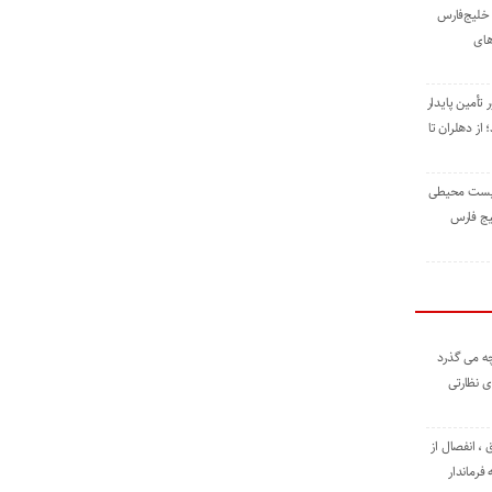
خلیج‌فارس
های
 تأمین پایدار
ز دهلران تا
زیست ‌محیطی
یج ‌فارس
ه می گذرد
ی نظارتی
، انفصال از
فرماندار