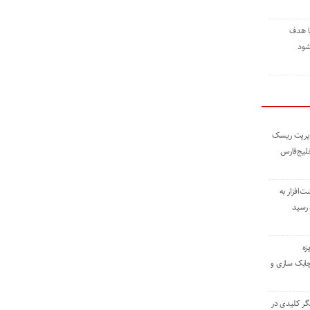
ا هدف
شود
مدیریت ریسک
خلیج‌فارس
ته نوشت‌افزار به
 رسید
زه
چابک سازی و
یگر کلیدی در