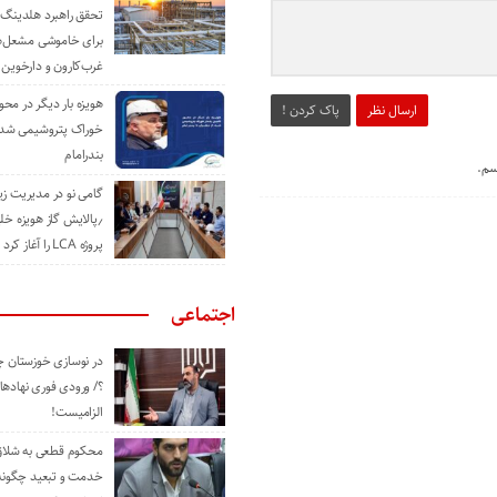
تحقق راهبرد هلدینگ 
برای خاموشی مشعل‌
غرب‌کارون و دارخوین
هویزه بار دیگر در محور
ارسال نظر
پاک کردن !
خوراک پتروشیمی شد؛ ا
بندرامام
سم.
گامی نو در مدیریت 
٫پالایش گاز هویزه خل
پروژه LCA را آغاز کرد
اجتماعی
در نوسازی خوزستان چ
؟/ ورودی فوری نهادها
الزامیست!
محکوم قطعی به شلاق 
خدمت و تبعید چگونه 