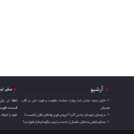
آرشیو
سایر لی
«ایران منم» منتشر شد؛ روایت حماسه، مقاومت و هویت ملی در قالب
لطفا در پنل
موسیقی
قسمت فهرست 
در نوسازی خوزستان چه می گذرد ؟/ ورودی فوری نهادهای نظارتی الزامیست!
خود را ايجاد 
محکوم قطعی به شلاق ، انفصال از خدمت و تبعید چگونه فرماندار اهواز شد؟