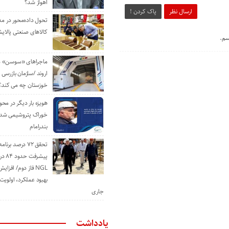
اهواز شد؟
ارسال نظر
پاک کردن !
تحول داده‌محور در م
کالاهای صنعتی پالایش
سم.
ماجراهای «سوسن» من
اروند /سازمان بازرسی 
خوزستان چه می کند؟
هویزه بار دیگر در محور
خوراک پتروشیمی شد؛ ا
بندرامام
تحقق ۷۲ درصد برنا
پیشرف
NGL فاز دوم/ افزا
بهبود عملکرد، اولوی
جاری
یادداشت