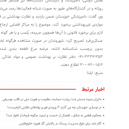
بخش دولتی، دامپزشک و کارشناس کشتارگاه‌ها نیز مستقر هستن
روزانه و در کشتارگاه‌های طیور به صورت شبانه فعالیت‌ها رصد می‌ش
وی گفت: دامپزشکی خوزستان ضمن بازدید و نظارت بهداشتی بر فعا
مواردی غیربهداشتی برخورد کند، موضوع را به مراکز قضایی ارجاع
لازم برای برخورد قانونی با آن‌ها همچون جریمه، پُلمب و یا هر گونه
عسکری‌فرد تصریح کرد: شهروندان در صورت مشاهده هرگونه تخ
بدون برچسب شناسنامه لاشه، عرضه مرغ قطعه بندی شده ف
۳۳۳۶۱۳۵۳-۰۶۱ دفتر نظارت بر بهداشت عمومی و مواد غ
۳۰۰۰۷۲۰۰۱۵۱۲ اطلاع دهند.
منبع: ایلنا
اخبار مرتبط
«ایران منم» منتشر شد؛ روایت حماسه، مقاومت و هویت ملی در قالب موسیقی
در نوسازی خوزستان چه می گذرد ؟/ ورودی فوری نهادهای نظارتی الزامیست!
محکوم قطعی به شلاق ، انفصال از خدمت و تبعید چگونه فرماندار اهواز شد؟
گام بلند برای بلوغ مدیریت ریسک در پالایش گاز هویزه خلیج‌فارس