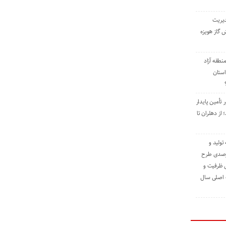
دیریت
 گاز هویزه
طقه آزاد
استان
 تأمین پایدار
ز دهلران تا
مه تولید و
ت حدود ۸۴ درصدی طرح
یش ظرفیت و
ت اصلی سال