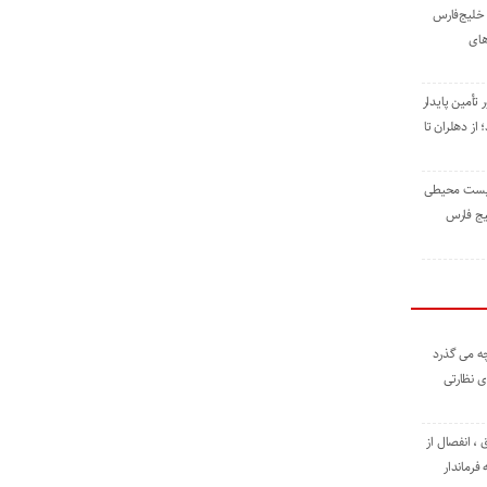
خلیج‌فارس
های
 تأمین پایدار
ز دهلران تا
زیست ‌محیطی
یج ‌فارس
ه می گذرد
ی نظارتی
، انفصال از
فرماندار