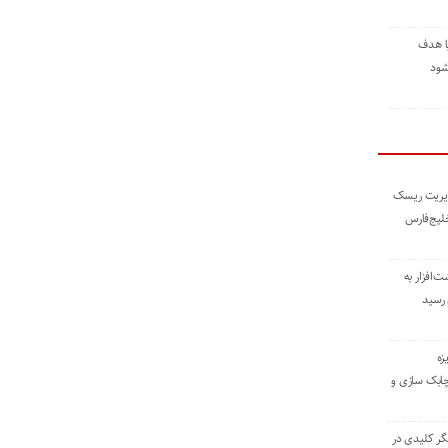
ا هدف
شود
مدیریت ریسک
خلیج‌فارس
ته نوشت‌افزار به
 رسید
زه
چابک سازی و
یگر کلیدی در