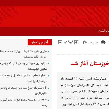
ادداشت
آخرین اخبار
چاپ خبر
«ایران منم» منتشر شد؛ روایت حماسه، مقا
ملی در قالب موسیقی
وزستان آغاز شد
در نوسازی خوزستان چه می گذرد ؟/ ورودی ف
نظارتی الزامیست!
محکوم قطعی به شلاق ، انفصال از خدمت و 
به گزارش راوی جنوب، ناصر عسکری‌فرد امروز شنبه ۱۳ اسفند ماه
فرماندار اهواز شد؟
د: اداره کل دامپزشکی خوزستان بر
گام بلند برای بلوغ مدیریت ریسک در پالایش 
سازمان دامپزشکی کشور مبنی بر اجرای
خلیج‌فارس
طرح تشدید نظارت بهداشتی، تیم‌های مورد نظر را از امروز ۱۳
۲ هزار و ۵۰۰ بسته نوشت‌افزار به دانش‌آمو
 فعال کرد. وی
رسید