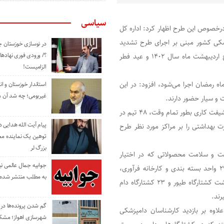
سیاسی
صر عسکری‌فرد امروز شنبه ۱۳ اسفند ماه درخصوص این طرح اظهار کرد: اداره کل
شکی کشور مبنی بر اجرای طرح تشدید
در نوسازی خوزستان چ
؟/ ورودی فوری نهادها
نظارت بهداشتی، تیم‌های مورد نظر را از امروز ۱۳ اسفندماه تا پنج اردیبهشت ماه سال ۱۴۰۲ و عید فطر
الزامیست!
 ماه رمضان اجرا می‌شود، افزود: در این
استاندار خوزستان و ا
غیربومی؛ چه شد آن م
عسکری‌فرد در خصوص نحوه فعالیت این تیم‌ها گفت: روزانه در ۲ شیفت کاری بطور تمام وقت، ۴۸ تیم در
پیام آیت الله هدایی
ار نظارت بهداشتی را بر مراکز مورد نظر طرح
توهین یک نماینده م
بزرگ لر
شت و سلامت محصولاتی که در اختیار
جوابیه جمال عالمی ن
شهروندان قرار می‌گیرد را تامین کنیم، اضافه کرد: در این طرح ۲۹ واحد بسته بندی و کارخانه فرآوری،
به مطلب منتشر شده 
چهار هزار و ۱۰۹ مرکز عرضه و پخت فرآورده‌های خام پروتئینی، هشت کشتارگاه طیور و ۲۳ کشتارگاه دام
رند.
گم شدن پرونده‌ها در اد
لاوه بر بازدید کارشناسان دامپزشکی
شهرسازی اهواز؛ مشکل