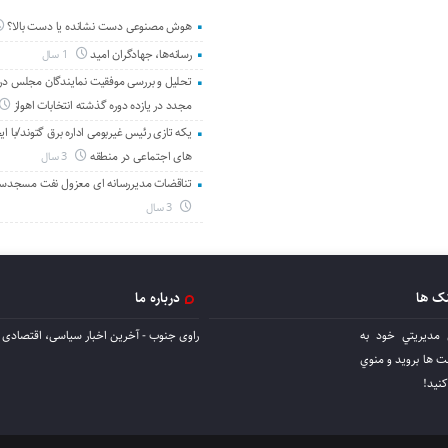
هوش مصنوعی دست نشانده یا دست بالا؟
رسانه‌ها، جهادگران امید
1 سال
تحلیل و بررسی موفقیت نمایندگان مجلس در 
مجدد در یازده دوره گذشته انتخابات اهواز
یکه تازی رئیس غیربومی اداره برق گتوند/با ای
های اجتماعی در منطقه
3 سال
تناقضات مدیررسانه ای معزول نفت مسجدس
3 سال
نک ها
درباره ما
 مديريتي خود به
راوی جنوب - آخرین اخبار سیاسی، اقتصادی ا
ها برويد و منوي
كنيد!