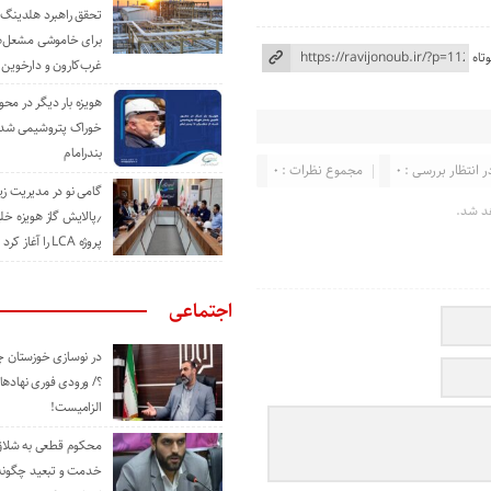
تحقق راهبرد هلدینگ 
برای خاموشی مشعل‌
تاه
غرب‌کارون و دارخوین
هویزه بار دیگر در محور
خوراک پتروشیمی شد؛ ا
بندرامام
ر انتظار بررسی : 0
مجموع نظرات : 0
گامی نو در مدیریت 
د شد.
٫پالایش گاز هویزه خل
پروژه LCA را آغاز کرد
اجتماعی
در نوسازی خوزستان چ
؟/ ورودی فوری نهادها
الزامیست!
محکوم قطعی به شلاق 
خدمت و تبعید چگونه 