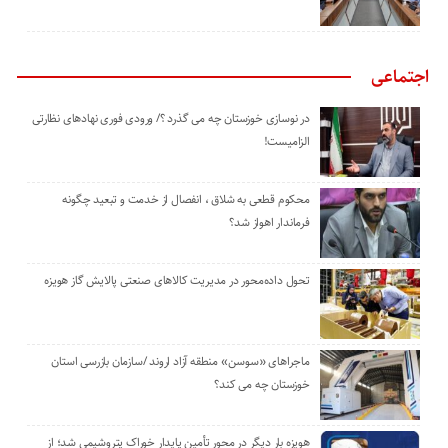
اجتماعی
در نوسازی خوزستان چه می گذرد ؟/ ورودی فوری نهادهای نظارتی
الزامیست!
محکوم قطعی به شلاق ، انفصال از خدمت و تبعید چگونه
فرماندار اهواز شد؟
تحول داده‌محور در مدیریت کالاهای صنعتی پالایش گاز هویزه
ماجراهای «سوسن» منطقه آزاد اروند /سازمان بازرسی استان
خوزستان چه می کند؟
هویزه بار دیگر در محور تأمین پایدار خوراک پتروشیمی شد؛ از