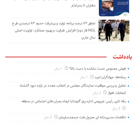
دهلران تا بندرامام
تحقق ۷۲ درصد برنامه تولید و پیشرفت حدود ۸۴ درصدی طرح
NGL فاز دوم/ افزایش ظرفیت و بهبود عملکرد، اولویت اصلی
سال جاری
یادداشت
هوش مصنوعی دست نشانده یا دست بالا؟
1 سال
رسانه‌ها، جهادگران امید
1 سال
تحلیل و بررسی موفقیت نمایندگان مجلس در انتخاب مجدد در یازده دوره گذشته
انتخابات اهواز
2 سال
یکه تازی رئیس غیربومی اداره برق گتوند/با ایجاد بحران های اجتماعی در منطقه
3 سال
تناقضات مدیررسانه ای معزول نفت مسجدسلیمان
3 سال