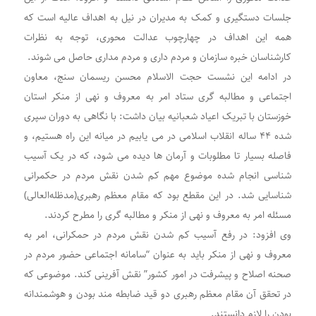
جلسات دستگیری و کمک به مدیران در نیل به اهداف عالیه است که
همه این اهداف در چهارچوب عدالت محوری، توجه به نظرات
کارشناسان خبره سازمان و مردم داری و مردم مداری حاصل می شوند.
در ادامه این نشست حجت الاسلام محسن ریسمان سنج، معاون
اجتماعی و مطالبه گری ستاد امر به معروف و نهی از منکر استان
خوزستان با تبریک اعیاد شعبانیه بیان داشت: با نگاهی به دوران سپری
شده ۴۴ ساله انقلاب اسلامی در می یابیم در میانه این راه هستیم، و
فاصله بسیار تا مطلوبات و آرمان ها دیده می شود، که در یک آسیب
شناسی انجام شده موضوع مهم کم شدن نقش مردم در حکمرانی
شناسایی شد. در این مقطع بود که مقام معظم رهبری(مدظله‌العالی)
مسئله امر به معروف و نهی از منکر و مطالبه گری را مطرح کردند.
وی افزود: در رفع آسیب کم شدن نقش مردم در حمکرانی، امر به
معروف و نهی از منکر باید به عنوان “سامانه اجتماعی حضور مردم در
صحنه اصلاح و پیشرفت در امور کشور” نقش آفرینی کند. موضوعی که
در تحقق آن مقام معظم رهبری دو قید ضابطه مند بودن و هوشمندانه
بودن را لازم دانستند.