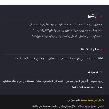
آرشیو
«ایران منم» منتشر شد؛ روایت حماسه، مقاومت و هویت ملی در قالب موسیقی
در نوسازی خوزستان چه می گذرد ؟/ ورودی فوری نهادهای نظارتی الزامیست!
محکوم قطعی به شلاق ، انفصال از خدمت و تبعید چگونه فرماندار اهواز شد؟
سایر لینک ها
لطفا در پنل مديريتي خود به قسمت فهرست ها برويد و منوي خود را ايجاد كنيد!
درباره ما
راوی جنوب - آخرین اخبار سیاسی، اقتصادی اجتماعی استان خوزستان را در پایگاه تحلیلی
خبری راوی جنوب دنبال کنید.
باز طراحی شده توسط
تاپ دیزاین
تمامی حقوق برای پایگاه اطلاع رسانی راوی جنوب محفوظ می باشد.