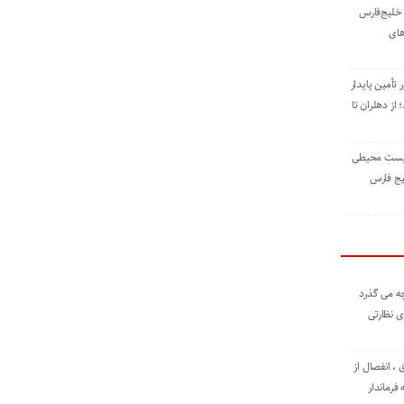
خلیج‌فارس
های
 تأمین پایدار
ز دهلران تا
زیست ‌محیطی
یج ‌فارس
ه می گذرد
ی نظارتی
، انفصال از
فرماندار