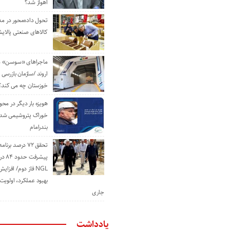
اهواز شد؟
تحول داده‌محور در م
کالاهای صنعتی پالایش
ماجراهای «سوسن» من
اروند /سازمان بازرسی 
خوزستان چه می کند؟
هویزه بار دیگر در محور
خوراک پتروشیمی شد؛ ا
بندرامام
تحقق ۷۲ درصد برنا
پیشرف
NGL فاز دوم/ افزا
بهبود عملکرد، اولوی
جاری
یادداشت