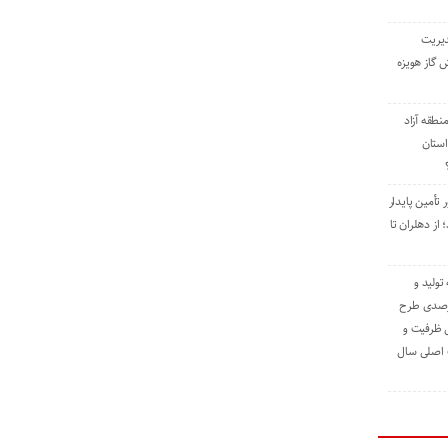
دیریت
 گاز هویزه
طقه آزاد
استان
 تأمین پایدار
ز دهلران تا
مه تولید و
ت حدود ۸۴ درصدی طرح
یش ظرفیت و
ت اصلی سال