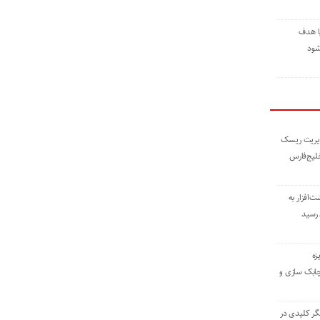
ا هدف
شود
مدیریت ریسک
خلیج‌فارس
ته نوشت‌افزار به
 رسید
زه
چابک سازی و
یگر کلیدی در