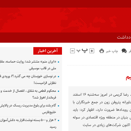
ادداشت
آخرین اخبار
چاپ خبر
«ایران منم» منتشر شد؛ روایت حماسه، مقا
ملی در قالب موسیقی
در نوسازی خوزستان چه می گذرد ؟/ ورودی ف
نظارتی الزامیست!
محکوم قطعی به شلاق ، انفصال از خدمت و 
به گزارش راوی جنوب، محمد رضا کریمی در امروز سه‌شنبه ١۶ اسفند
فرماندار اهواز شد؟
اورانه پتروفن زون در جمع خبرنگاران با
گام بلند برای بلوغ مدیریت ریسک در پالایش 
ن رویدادها ضرورت دارد، اظهار کرد: باید
خلیج‌فارس
نیان در منطقه ویژه اقتصادی در سوله
۲ هزار و ۵۰۰ بسته نوشت‌افزار به دانش‌آمو
اکنون شرکت‌های زیادی در سایت
رسید