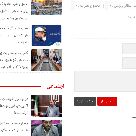
تحقق راهبرد هلدینگ 
ر انتظار بررسی : 0
مجموع نظرات : 0
برای خاموشی مشعل‌
د شد.
غرب‌کارون و دارخوین
هویزه بار دیگر در محور
خوراک پتروشیمی شد؛ ا
بندرامام
گامی نو در مدیریت 
٫پالایش گاز هویزه خل
پروژه LCA را آغاز کرد
اجتماعی
در نوسازی خوزستان چ
ارسال نظر
پاک کردن !
؟/ ورودی فوری نهادها
الزامیست!
سم.
محکوم قطعی به شلاق 
خدمت و تبعید چگونه 