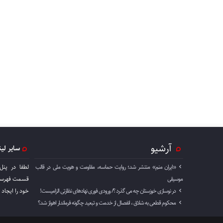
آرشیو
سایر لی
«ایران منم» منتشر شد؛ روایت حماسه، مقاومت و هویت ملی در قالب
لطفا در پنل
موسیقی
قسمت فهرست 
در نوسازی خوزستان چه می گذرد ؟/ ورودی فوری نهادهای نظارتی الزامیست!
خود را ايجاد 
محکوم قطعی به شلاق ، انفصال از خدمت و تبعید چگونه فرماندار اهواز شد؟