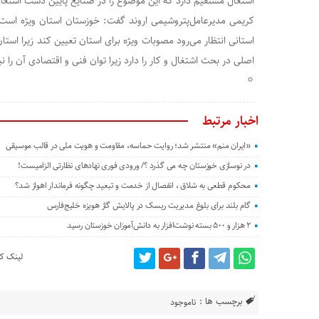
اشتغال مستقیم دارد که این موضوع را در صنایع پایین دست اشتغا
کریمی مدیرعامل‌پتروشیمی اروند گفت: خوزستان استان ویژه است و
استانی انتظار می‌رود مصوبات ویژه برای استان تعیین کند زیرا اس
اصلی در بحث اشتغال و کار را دارد زیرا توان فنی و اقتصادی آن را نیز
اخبار مرتبط
«ایران منم» منتشر شد؛ روایت حماسه، مقاومت و هویت ملی در قالب موسیقی
در نوسازی خوزستان چه می گذرد ؟/ ورودی فوری نهادهای نظارتی الزامیست!
محکوم قطعی به شلاق ، انفصال از خدمت و تبعید چگونه فرماندار اهواز شد؟
گام بلند برای بلوغ مدیریت ریسک در پالایش گاز هویزه خلیج‌فارس
۲ هزار و ۵۰۰ بسته نوشت‌افزار به دانش‌آموزان خوزستان رسید
لینک کو
برچسب ها :
ناموجود