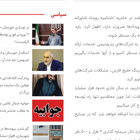
سیاسی
 راوی جنوب، محمد رضا کریمی در امروز سه‌شنبه ١۶ اسفند در حاشیه اختتامیه رویداد فناورانه
ویدادها ضرورت دارد، اظهار کرد: باید
در نوسازی خوزستان چ
؟/ ورودی فوری نهادها
ه یک مستقر شوند.
الزامیست!
به شرکت‌های پتروشیمی خدمات ارائه
 مستقر کنیم و از آنها خدمات بگیریم
استاندار خوزستان و ا
غیربومی؛ چه شد آن م
هلدینگ خلیج فارس، مشکلات شرکت‌های
پیام آیت الله هدایی
یم کرد.
توهین یک نماینده م
ن قراداد فعال داریم، در سال جاری حدود هزار میلیارد
بزرگ لر
ت، اما چون معتقدیم تنها راه توسعه
جوابیه جمال عالمی ن
 کار میکنیم.
به مطلب منتشر شده 
رحPVC2 ٩٠٠ هزار تن به محصولات ما اضافه خواهد شد که در صنایع
گم شدن پرونده‌ها در اد
کریمی در ادامه خاطر نشان کرد: پتروشیمی اروند با یک و نیم میلیارد دلار سرمایه گذاری ٢ هزار و ۵٠٠ نفر
شهرسازی اهواز؛ مشکل