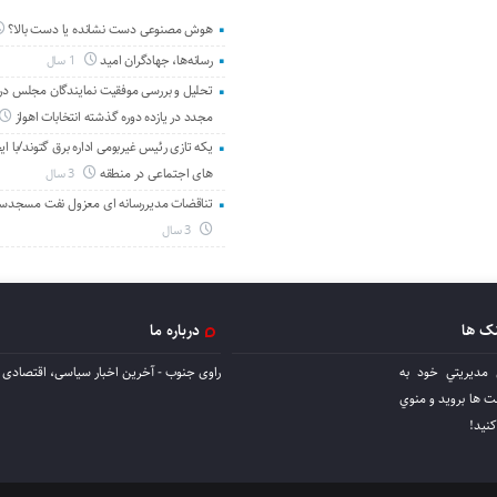
هوش مصنوعی دست نشانده یا دست بالا؟
رسانه‌ها، جهادگران امید
1 سال
تحلیل و بررسی موفقیت نمایندگان مجلس در 
مجدد در یازده دوره گذشته انتخابات اهواز
یکه تازی رئیس غیربومی اداره برق گتوند/با ای
های اجتماعی در منطقه
3 سال
تناقضات مدیررسانه ای معزول نفت مسجدس
3 سال
نک ها
درباره ما
 مديريتي خود به
راوی جنوب - آخرین اخبار سیاسی، اقتصادی ا
ها برويد و منوي
كنيد!