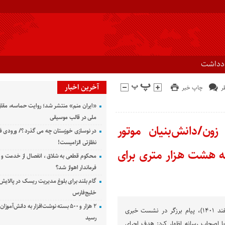
ادداشت
آخرین اخبار
چاپ خبر
«ایران منم» منتشر شد؛ روایت حماسه، مقا
ملی در قالب موسیقی
فن زون/دانش‌بنیان موتور
در نوسازی خوزستان چه می گذرد ؟/ ورودی ف
نظارتی الزامیست!
 هشت هزار متری برای
محکوم قطعی به شلاق ، انفصال از خدمت و 
فرماندار اهواز شد؟
گام بلند برای بلوغ مدیریت ریسک در پالایش 
خلیج‌فارس
۲ هزار و ۵۰۰ بسته نوشت‌افزار به دانش‌آمو
ظهر امروز سه شنبه(۱۶ اسفند ۱۴٠۱)، پیام برزگر در نشست خبری
رسید
 با اصحاب رسانه اظهار کرد: هدف اجرای