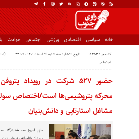
خانه
سیاسی
اقتصادی
ورزشی
اجتماعی
حوادث
ی
کد خبر : 11383
تاریخ انتشار : سه شنبه ۱۶ اسفند ۱۴۰۱ - ۲۳:۰۹
0 نظر
اجتماعی
حضور ۵۲۷ شرکت در رویداد پترو
محرکه پتروشیمی‌ها است/اختصاص سوله
مشاغل استارتاپی و دانش‌بنیان
رویداد فناورانه پتروفن زون