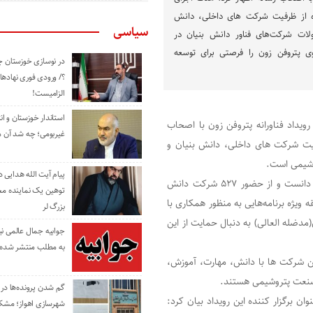
ده از ظرفیت شرکت های داخلی، دانش
سیاسی
ولات شرکت‌های فناور دانش بنیان در
پتروفن زون را فرصتی برای توسعه
در نوسازی خوزستان چ
؟/ ورودی فوری نهادها
الزامیست!
استاندار خوزستان و ا
گر در نشست خبری رویداد فناورانه پتروفن زون با اصحاب
غیربومی؛ چه شد آن م
رفیت شرکت های داخلی، دانش بنیان و
وشیمی است.
پیام آیت الله هدایی
وی پتروفن زون را فرصتی برای توسعه فناورانه صنعت پتروشیمی دانست و از حضور ۵۲۷ شرکت دانش
توهین یک نماینده م
نطقه ویژه برنامه‌هایی به منظور همکاری با
بزرگ لر
مدضله العالی) به دنبال حمایت از این
جوابیه جمال عالمی ن
به مطلب منتشر شده 
ین شرکت ها با دانش، مهارت، آموزش،
ر صنعت پتروشیمی هستند.
گم شدن پرونده‌ها در اد
ان برگزار کننده این رویداد بیان کرد:
شهرسازی اهواز؛ مشکل