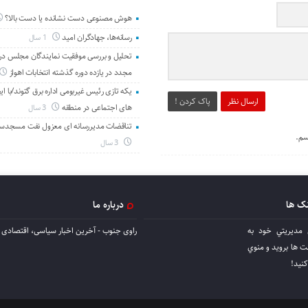
هوش مصنوعی دست نشانده یا دست بالا؟
رسانه‌ها، جهادگران امید
1 سال
تحلیل و بررسی موفقیت نمایندگان مجلس در 
مجدد در یازده دوره گذشته انتخابات اهواز
یکه تازی رئیس غیربومی اداره برق گتوند/با ای
ارسال نظر
پاک کردن !
های اجتماعی در منطقه
3 سال
تناقضات مدیررسانه ای معزول نفت مسجدس
سم.
3 سال
نک ها
درباره ما
 مديريتي خود به
راوی جنوب - آخرین اخبار سیاسی، اقتصادی ا
ها برويد و منوي
كنيد!