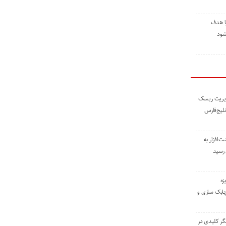
ا هدف
شود
مدیریت ریسک
خلیج‌فارس
ته نوشت‌افزار به
 رسید
زه
چابک سازی و
یگر کلیدی در