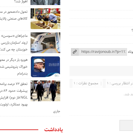
اهواز شد؟
تحول داده‌محور در م
کالاهای صنعتی پالایش
ماجراهای «سوسن» من
اروند /سازمان بازرسی 
خوزستان چه می کند؟
تاه
هویزه بار دیگر در محور
خوراک پتروشیمی شد؛ ا
بندرامام
ر انتظار بررسی : 1
مجموع نظرات : 1
تحقق ۷۲ درصد برنا
پیشرف
د شد.
NGL فاز دوم/ افزا
بهبود عملکرد، اولوی
جاری
یادداشت