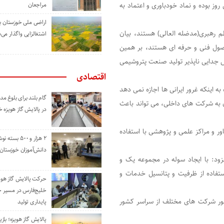
وز بوده و نماد خودباوری و اعتماد به
مراجعان
اراضی ملی خوزستان ب
ظم رهبری(مدضله العالی) هستند، بیان
اشتغالزایی واگذار می‌
اصول فنی و حرفه ای هستند، بر همین
 جدایی ناپذیر تولید صنعت پتروشیمی
اقتصادی
 اینکه غرور ایرانی ها اجازه نمی دهد
گام بلند برای بلوغ 
ن به شرکت های داخلی، می تواند باعث
در پالایش گاز هویزه 
 و مراکز علمی و پژوهشی با استفاده
۲ هزار و ۵۰۰ بس
دانش‌آموزان خوزستان
فزود: با ایجاد سوله در مجموعه یک و
ستفاده از ظرفیت و پتانسیل خدمات و
حرکت پالایش گاز هوی
خلیج‌فارس در مسیر 
ضور شرکت های مختلف از سراسر کشور
پایداری تولید
پالایش گاز هویزه؛ باز