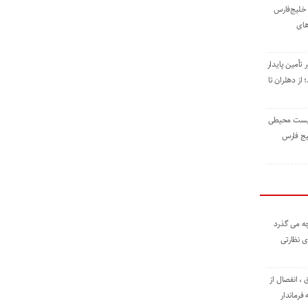
خلیج‌فارس
های
 تأمین پایدار
ز دهلران تا
زیست ‌محیطی
یج ‌فارس
ه می گذرد
ی نظارتی
، انفصال از
فرماندار