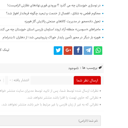
در نوسازی خوزستان چه می گذرد ؟/ ورودی فوری نهادهای نظارتی الزامیست!
محکوم قطعی به شلاق ، انفصال از خدمت و تبعید چگونه فرماندار اهواز شد؟
تحول داده‌محور در مدیریت کالاهای صنعتی پالایش گاز هویزه
ماجراهای «سوسن» منطقه آزاد اروند /سازمان بازرسی استان خوزستان چه می کند؟
هویزه بار دیگر در محور تأمین پایدار خوراک پتروشیمی شد؛ از دهلران تا بندرامام
لینک کو
برچسب ها :
ناموجود
انتشار یافته : 0
د
ارسال نظر شما
نظرات ارسال شده توسط شما، پس از تایید توسط مدیران سایت منتشر خواه
نظراتی که حاوی تهمت یا افترا باشد منتشر نخواهد شد.
نظراتی که به غیر از زبان فارسی یا غیر مرتبط با خبر باشد منتشر نخواهد شد.