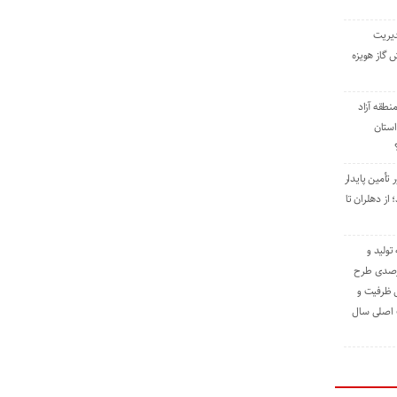
دیریت
 گاز هویزه
طقه آزاد
استان
 تأمین پایدار
ز دهلران تا
مه تولید و
ت حدود ۸۴ درصدی طرح
یش ظرفیت و
ت اصلی سال