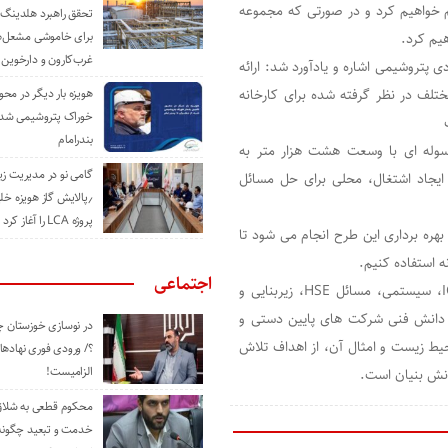
م خواهیم کرد و در صورتی که مجموعه
تحقق راهبرد هلدینگ 
برای خاموشی مشعل‌
یم کرد.
غرب‌کارون و دارخوین
ی پتروشیمی اشاره و یادآورد شد: ارائه
ف در نظر گرفته شده برای کارخانه
هویزه بار دیگر در محور
خوراک پتروشیمی شد؛ ا
بندرامام
سوله ای با وسعت هشت هزار متر به
گامی نو در مدیریت 
ایجاد اشتغال، محلی برای حل مسائل
٫پالایش گاز هویزه خل
پروژه LCA را آغاز کرد
بهره برداری این طرح انجام می شود تا
 استفاده کنیم.
اجتماعی
برزگر تاکید کرد: موضوعاتی چون تولید، بازرگانی، خودکفایی، ICT، سیستمی، مسائل HSE، زیربنایی و
ع دانش فنی شرکت های پایین دستی و
در نوسازی خوزستان چ
یط زیست و امثال آن، از اهداف تلاش
؟/ ورودی فوری نهادها
الزامیست!
انش بنیان است.
محکوم قطعی به شلاق 
خدمت و تبعید چگونه 