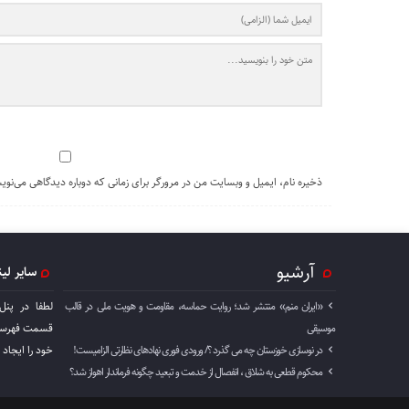
ذخیره نام، ایمیل و وبسایت من در مرورگر برای زمانی که دوباره دیدگاهی می‌نوی
آرشیو
سایر لی
«ایران منم» منتشر شد؛ روایت حماسه، مقاومت و هویت ملی در قالب
لطفا در پنل
موسیقی
قسمت فهرست 
در نوسازی خوزستان چه می گذرد ؟/ ورودی فوری نهادهای نظارتی الزامیست!
خود را ايجاد 
محکوم قطعی به شلاق ، انفصال از خدمت و تبعید چگونه فرماندار اهواز شد؟