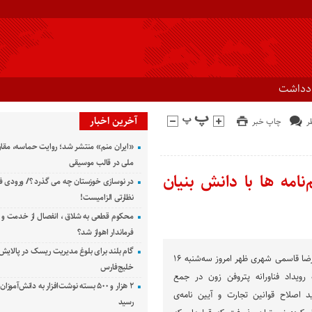
ادداشت
آخرین اخبار
چاپ خبر
«ایران منم» منتشر شد؛ روایت حماسه، مقا
ملی در قالب موسیقی
امه ها با دانش بنیان
در نوسازی خوزستان چه می گذرد ؟/ ورودی ف
نظارتی الزامیست!
محکوم قطعی به شلاق ، انفصال از خدمت و 
فرماندار اهواز شد؟
گام بلند برای بلوغ مدیریت ریسک در پالایش 
به گزارش راوی جنوب، سیدرضا قاسمی شهری ظهر امروز سه‌شنبه ١۶
خلیج‌فارس
رویداد فناورانه پتروفن زون در جمع
۲ هزار و ۵۰۰ بسته نوشت‌افزار به دانش‌آمو
اید اصلاح قوانین تجارت و آیین نامه‌ی
رسید