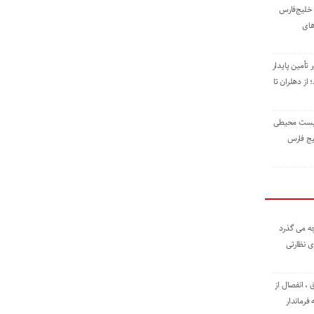
خلیج‌فارس
های
 تأمین پایدار
ز دهلران تا
زیست ‌محیطی
یج ‌فارس
ه می گذرد
ی نظارتی
، انفصال از
فرماندار