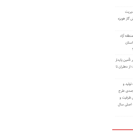
دیریت
 گاز هویزه
طقه آزاد
استان
 تأمین پایدار
ز دهلران تا
مه تولید و
ت حدود ۸۴ درصدی طرح
یش ظرفیت و
ت اصلی سال