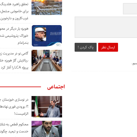
تحقق راهبرد هلدینگ 
برای خاموشی مشعل‌
غرب‌کارون و دارخوین
هویزه بار دیگر در محور
خوراک پتروشیمی شد؛ ا
بندرامام
ارسال نظر
پاک کردن !
گامی نو در مدیریت 
٫پالایش گاز هویزه خل
سم.
پروژه LCA را آغاز کرد
اجتماعی
در نوسازی خوزستان چ
؟/ ورودی فوری نهادها
الزامیست!
محکوم قطعی به شلاق 
خدمت و تبعید چگونه 