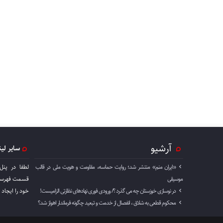
آرشیو
سایر لی
«ایران منم» منتشر شد؛ روایت حماسه، مقاومت و هویت ملی در قالب
لطفا در پنل
موسیقی
قسمت فهرست 
در نوسازی خوزستان چه می گذرد ؟/ ورودی فوری نهادهای نظارتی الزامیست!
خود را ايجاد 
محکوم قطعی به شلاق ، انفصال از خدمت و تبعید چگونه فرماندار اهواز شد؟