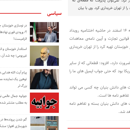
کرد: نمی‌توان پذیرفت که قطعه‌ای که
را از تهران خریداری کرد. وی با بیان
سیاسی
در نوسازی خوزستان چ
به گزارش راوی جنوب، سیدرضا قاسمی شهری ظهر امروز سه‌شنبه ١۶ اسفند در حاشیه اختتامیه رویداد
؟/ ورودی فوری نهادها
 قوانین تجارت و آیین نامه‌ی معاهدات
الزامیست!
خوزستان تهیه کرد را از تهران خریداری
استاندار خوزستان و ا
غیربومی؛ چه شد آن م
رورت دارد، افزود: قطعاتی که از سایر
یکا بود که حتی جواب ایمیل های ما را
پیام آیت الله هدایی
توهین یک نماینده م
بزرگ لر
ت های دانش بنیان چه کسی می تواند
تفاهم نامه ها است.
جوابیه جمال عالمی ن
به مطلب منتشر شده 
قرار داد با شرکت های دانش بنیان بسته و تفاهم نامه
اهد شد.
گم شدن پرونده‌ها در اد
شهرسازی اهواز؛ مشکل