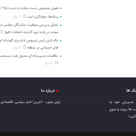
هوش مصنوعی دست نشانده یا دست بالا؟
رسانه‌ها، جهادگران امید
1 سال
تحلیل و بررسی موفقیت نمایندگان مجلس در 
مجدد در یازده دوره گذشته انتخابات اهواز
یکه تازی رئیس غیربومی اداره برق گتوند/با ای
های اجتماعی در منطقه
3 سال
تناقضات مدیررسانه ای معزول نفت مسجدس
3 سال
نک ها
درباره ما
 مديريتي خود به
راوی جنوب - آخرین اخبار سیاسی، اقتصادی ا
ها برويد و منوي
كنيد!