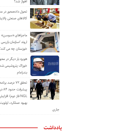
اهواز شد؟
تحول داده‌محور در م
کالاهای صنعتی پالایش
ماجراهای «سوسن» من
اروند /سازمان بازرسی 
خوزستان چه می کند؟
هویزه بار دیگر در محور
خوراک پتروشیمی شد؛ ا
بندرامام
تحقق ۷۲ درصد برنا
پیشرف
NGL فاز دوم/ افزا
بهبود عملکرد، اولوی
جاری
یادداشت