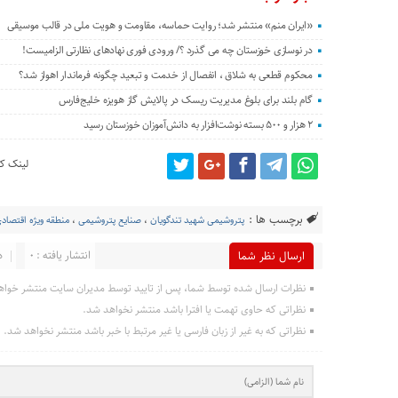
«ایران منم» منتشر شد؛ روایت حماسه، مقاومت و هویت ملی در قالب موسیقی
در نوسازی خوزستان چه می گذرد ؟/ ورودی فوری نهادهای نظارتی الزامیست!
محکوم قطعی به شلاق ، انفصال از خدمت و تبعید چگونه فرماندار اهواز شد؟
گام بلند برای بلوغ مدیریت ریسک در پالایش گاز هویزه خلیج‌فارس
۲ هزار و ۵۰۰ بسته نوشت‌افزار به دانش‌آموزان خوزستان رسید
لینک کو
برچسب ها :
پتروشیمی شهید تندگویان
،
صنایع پتروشیمی
،
منطقه ویژه اقتصاد
انتشار یافته : 0
د
ارسال نظر شما
نظرات ارسال شده توسط شما، پس از تایید توسط مدیران سایت منتشر خواه
نظراتی که حاوی تهمت یا افترا باشد منتشر نخواهد شد.
نظراتی که به غیر از زبان فارسی یا غیر مرتبط با خبر باشد منتشر نخواهد شد.