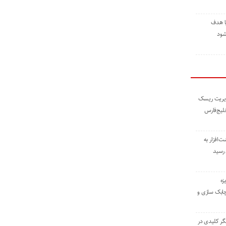
ا هدف
شود
مدیریت ریسک
خلیج‌فارس
ته نوشت‌افزار به
 رسید
زه
چابک سازی و
یگر کلیدی در