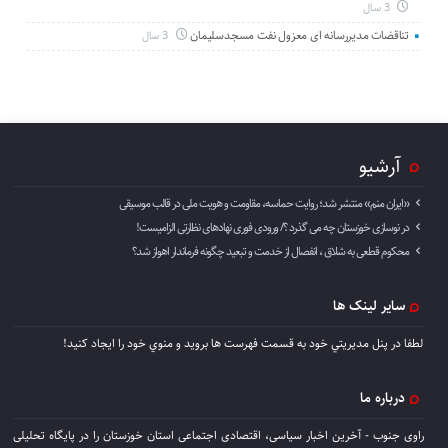
3 سال
تناقضات مدیررسانه ای معزول نفت مسجدسلیمان
3 سال
آرشیو
«ایران منم» منتشر شد؛ روایت حماسه، مقاومت و هویت ملی در قالب موسیقی
در نوسازی خوزستان چه می گذرد ؟/ ورودی فوری نهادهای نظارتی الزامیست!
محکوم قطعی به شلاق ، انفصال از خدمت و تبعید چگونه فرماندار اهواز شد؟
سایر لینک ها
لطفا در پنل مديريتي خود به قسمت فهرست ها برويد و منوي خود را ايجاد كنيد!
درباره ما
راوی جنوب - آخرین اخبار سیاسی، اقتصادی اجتماعی استان خوزستان را در پایگاه تحلیلی