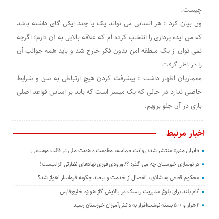
چیست.
وی بیان کرد : هر انسانی می تواند یک یا چند ایکی گای داشته باشد
که من ایده پردازی را انتخاب کرده ام که علاقه بالایی به آن دارم؛ اگرچه
نمی توان از یک منطقه امن بدون فکر خارج شد و باید همه جوانب آن
را در نظر گرفت.
معماریان اظهار داشت : پیشرفت کردن هیچ ارتباطی به سن و شرایط
خاصی ندارد در حالی که یک میسر است که باید بر اساس قواعد اصلی
بازی در آن جلو برویم.
اخبار مرتبط
«ایران منم» منتشر شد؛ روایت حماسه، مقاومت و هویت ملی در قالب موسیقی
در نوسازی خوزستان چه می گذرد ؟/ ورودی فوری نهادهای نظارتی الزامیست!
محکوم قطعی به شلاق ، انفصال از خدمت و تبعید چگونه فرماندار اهواز شد؟
گام بلند برای بلوغ مدیریت ریسک در پالایش گاز هویزه خلیج‌فارس
۲ هزار و ۵۰۰ بسته نوشت‌افزار به دانش‌آموزان خوزستان رسید