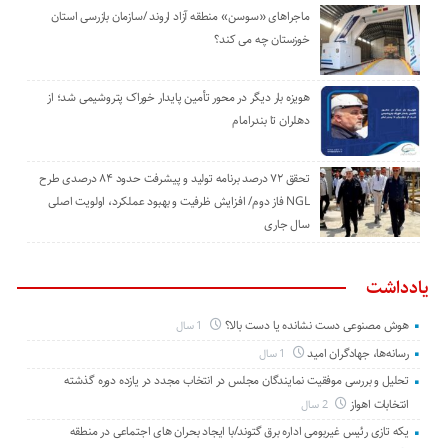
ماجراهای «سوسن» منطقه آزاد اروند /سازمان بازرسی استان
خوزستان چه می کند؟
هویزه بار دیگر در محور تأمین پایدار خوراک پتروشیمی شد؛ از
دهلران تا بندرامام
تحقق ۷۲ درصد برنامه تولید و پیشرفت حدود ۸۴ درصدی طرح
NGL فاز دوم/ افزایش ظرفیت و بهبود عملکرد، اولویت اصلی
سال جاری
یادداشت
هوش مصنوعی دست نشانده یا دست بالا؟
1 سال
رسانه‌ها، جهادگران امید
1 سال
تحلیل و بررسی موفقیت نمایندگان مجلس در انتخاب مجدد در یازده دوره گذشته
انتخابات اهواز
2 سال
یکه تازی رئیس غیربومی اداره برق گتوند/با ایجاد بحران های اجتماعی در منطقه