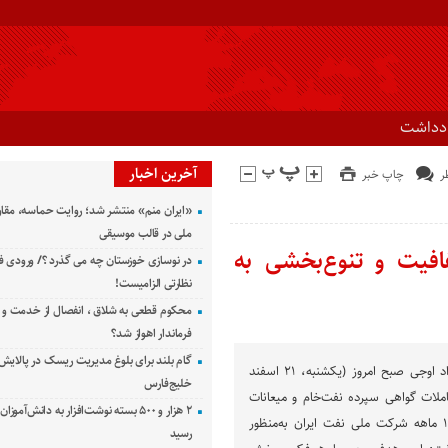
ادداشت
آخرین اخبار
چاپ خبر
«ایران منم» منتشر شد؛ روایت حماسه، مقا
ملی در قالب موسیقی
افیت و تنوع‌بخشی به
در نوسازی خوزستان چه می گذرد ؟/ ورودی ف
نظارتی الزامیست!
محکوم قطعی به شلاق ، انفصال از خدمت و 
فرماندار اهواز شد؟
گام بلند برای بلوغ مدیریت ریسک در پالایش 
به گزارش راوی جنوب، جواد اوجی صبح امروز (یکشنبه، ۲۱ اسفند
خلیج‌فارس
عاملات گواهی سپرده نفت‌خام و میعانات
۲ هزار و ۵۰۰ بسته نوشت‌افزار به دانش‌آمو
گازی با اشاره به فعالیت ۱۶ ماهه شرکت ملی نفت ایران به‌منظور
رسید