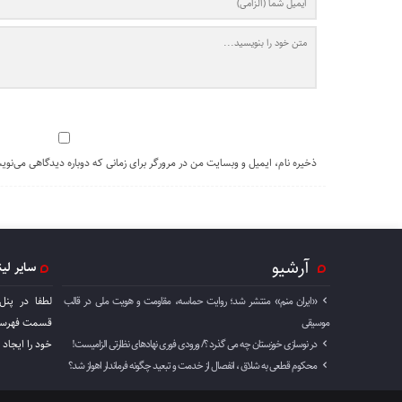
ذخیره نام، ایمیل و وبسایت من در مرورگر برای زمانی که دوباره دیدگاهی می‌نوی
آرشیو
سایر لی
«ایران منم» منتشر شد؛ روایت حماسه، مقاومت و هویت ملی در قالب
لطفا در پنل
موسیقی
قسمت فهرست 
در نوسازی خوزستان چه می گذرد ؟/ ورودی فوری نهادهای نظارتی الزامیست!
خود را ايجاد 
محکوم قطعی به شلاق ، انفصال از خدمت و تبعید چگونه فرماندار اهواز شد؟