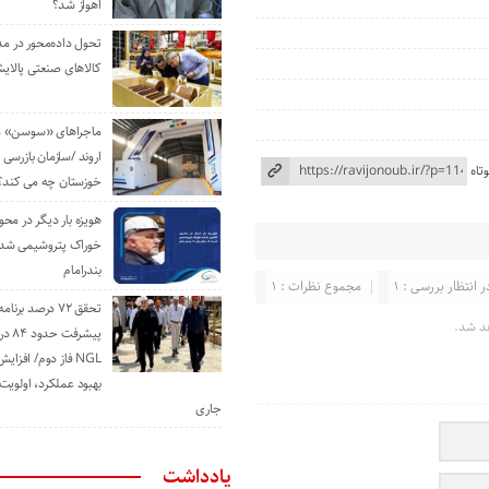
اهواز شد؟
تحول داده‌محور در م
کالاهای صنعتی پالایش
ماجراهای «سوسن» من
اروند /سازمان بازرسی 
تاه
خوزستان چه می کند؟
هویزه بار دیگر در محور
خوراک پتروشیمی شد؛ ا
بندرامام
ر انتظار بررسی : 1
مجموع نظرات : 1
تحقق ۷۲ درصد برنا
د شد.
پیشرف
NGL فاز دوم/ افزا
بهبود عملکرد، اولوی
جاری
یادداشت