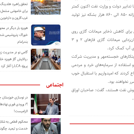
تحقق راهبرد هلدینگ 
ا تدابیر دولت و وزارت نفت اکنون کمتر
برای خاموشی مشعل‌
از ۲۰ میلیون بشکه ذخیره باقی مانده و این در حالی است که روزانه ۸۵۰ الی ۸۶۰ هزار بشکه نیز تولید
غرب‌کارون و دارخوین
هویزه بار دیگر در محور
ی برای کاهش ذخایر میعانات گازی روی
خوراک پتروشیمی شد؛ ا
آب ایران دانست و افزود: راه‌اندازی واحد شیرین‌سازی و مرکاپتان‌زدایی میعانات گازی فازهای ۲ و ۳
بندرامام
وی آب کمک کرد.
گامی نو در مدیریت 
ابتکارهای خجسته‌مهر و مدیریت شرکت
٫پالایش گاز هویزه خل
 استفاده از سرمایه‌های خرد و مردمی
پروژه LCA را آغاز کرد
ع کردند که امیدواریم با استقبال خوب
رر نخواهند بود.
اجتماعی
 فروش نفت هستند، گفت: صاحبان اوراق
در نوسازی خوزستان چ
.
؟/ ورودی فوری نهادها
الزامیست!
محکوم قطعی به شلاق 
خدمت و تبعید چگونه 