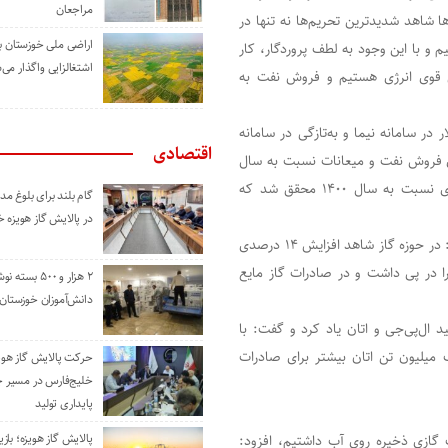
مراجعان
ها شاهد شدیدترین‌ تحریم‌ها نه تنها در
اراضی ملی خوزستان ب
 و با این وجود به لطف پروردگار، کار
اشتغالزایی واگذار می‌
سی قوی انرژی هستیم و فروش نفت به
اد: در ۱۱ ماه اخیر توانستیم ۱۴ میلیارد دلار در سامانه نیما و به‌تازگی در سامانه
اقتصادی
ن مهم با افزایش ۱۹۰ میلیون بشکه‌ای فروش نفت و میعانات نسبت به سال
۱۳۹۹ و افزایش ۸۳ میلیون بشکه‌ای فروش نفت و میعانات گازی نسبت به سال ۱۴۰۰ محقق شد که
گام بلند برای بلوغ 
در پالایش گاز هویزه 
وزیر نفت از افزایش صادرات گاز نیز در همین دوره خبر داد و گفت: در حوزه گاز شاهد افزایش ۱۴ درصدی
م که صادرات ۶.۵ میلیارد دلاری را در پی داشت و در صادرات گاز مایع
۲ هزار و ۵۰۰ بس
دانش‌آموزان خوزستان
س جنوبی از افزایش تولید ال‌پی‌جی و اتان یاد کرد و گفت: با
یک میلیون تن اتان بیشتر برای صادرات
حرکت پالایش گاز هوی
خلیج‌فارس در مسیر 
پایداری تولید
پالایش گاز هویزه؛ باز
ت ۸۷ میلیون بشکه میعانات گازی ذخیره روی آب داشتیم، افزود: