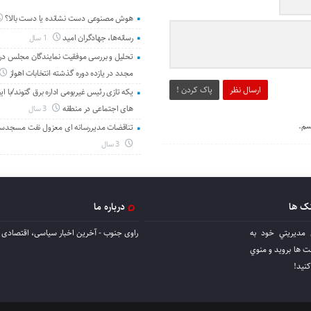
هوش مصنوعی دست نشانده یا دست بالا؟
رسانه‌ها، جهادگران امید
1 سال
تحلیل و بررسی موفقیت نمایندگان مجلس در 
مجدد در یازده دوره گذشته انتخابات اهواز
ارسال نظر
پاک کردن !
یکه تازی رئیس غیربومی اداره برق گتوند/با ای
های اجتماعی در منطقه
3 سال
سم.
تناقضات مدیررسانه ای معزول نفت مسجدس
3 سال
نک ها
درباره ما
 مديريتي خود به
راوی جنوب - آخرین اخبار سیاسی، اقتصادی ا
ها برويد و منوي
كنيد!