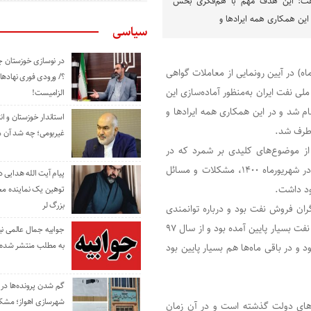
گفت: این هدف مهم با هم‌فکری بخش
این همکاری همه ایرادها و
سیاسی
در نوسازی خوزستان چ
وب، جواد اوجی صبح امروز (یکشنبه، ۲۱ اسفند ماه) در آیین رونمایی از معاملات گواهی
؟/ ورودی فوری نهادها
ازی با اشاره به فعالیت ۱۶ ماهه شرکت ملی نفت ایران به‌منظور آماده‌سازی این
الزامیست!
 شد و در این همکاری همه ایرادها و
استاندار خوزستان و ا
رطرف شد.
غیربومی؛ چه شد آن م
از موضوع‌های کلیدی بر شمرد که در
دولت گذشته محقق نشده بود و افزود: از زمان آغاز به‌کار دولت در شهریورماه ۱۴۰۰، مشکلات و مسائل
پیام آیت الله هدایی
جود داشت.
توهین یک نماینده م
بزرگ لر
ان فروش نفت بود و درباره توانمندی
وزارت نفت برای فروش نفت شک داشتند، در آن دوران آمار فروش نفت بسیار پایین آمده بود و از سال ۹۷
جوابیه جمال عالمی ن
به مطلب منتشر شده 
 و در باقی ماه‌ها هم بسیار پایین بود
گم شدن پرونده‌ها در اد
شهرسازی اهواز؛ مشکل
یم‌های دولت گذشته است و در آن زمان