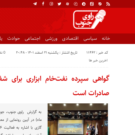
خانه
سیاسی
اقتصادی
ورزشی
اجتماعی
حوادث
ی
کد خبر : 11462
تاریخ انتشار : یکشنبه ۲۱ اسفند ۱۴۰۱ - ۲۰:۴۸
0 نظر
اخرین خبر ها
گواهی سپرده نفت‌خام ابزاری برای شف
صادرات است
ماه) در آیین رونمایی از م