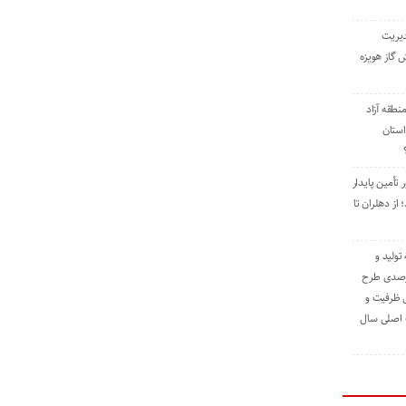
دیریت
 گاز هویزه
طقه آزاد
استان
 تأمین پایدار
ز دهلران تا
مه تولید و
ت حدود ۸۴ درصدی طرح
یش ظرفیت و
ت اصلی سال