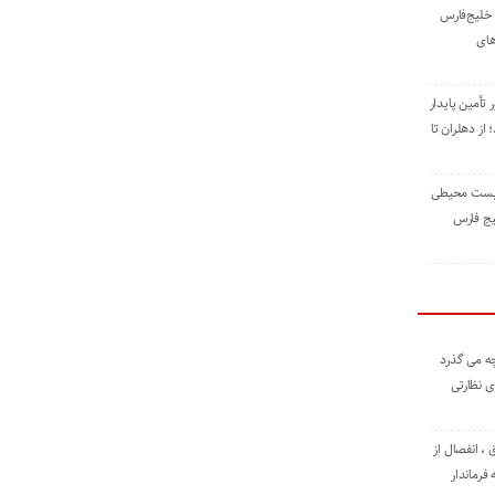
خلیج‌فارس
های
 تأمین پایدار
ز دهلران تا
زیست ‌محیطی
یج ‌فارس
ه می گذرد
ی نظارتی
، انفصال از
فرماندار