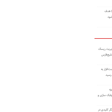
ا هدف
شود
مدیریت ریسک
خلیج‌فارس
ته نوشت‌افزار به
 رسید
زه
چابک سازی و
یگر کلیدی در