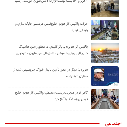
۲ هزار و ۵۰۰ بسته نوشت‌افزار به دانش‌آموزان خوزستان رسید
حرکت پالایش گاز هویزه خلیج‌فارس در مسیر چابک سازی و
پایداری تولید
پالایش گاز هویزه؛ بازیگر کلیدی در تحقق راهبرد هلدینگ
خلیج‌فارس برای خاموشی مشعل‌های غرب‌کارون و دارخوین
هویزه بار دیگر در محور تأمین پایدار خوراک پتروشیمی شد؛ از
دهلران تا بندرامام
گامی نو در مدیریت زیست ‌محیطی ٫پالایش گاز هویزه خلیج
‌فارس پروژه LCA را آغاز کرد
اجتماعی