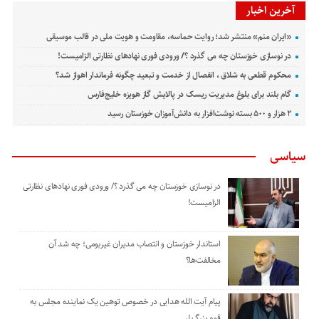
آخرین اخبار
«ایران منم» منتشر شد؛ روایت حماسه، مقاومت و هویت ملی در قالب موسیقی
در نوسازی خوزستان چه می گذرد ؟/ ورودی فوری نهادهای نظارتی الزامیست!
محکوم قطعی به شلاق ، انفصال از خدمت و تبعید چگونه فرماندار اهواز شد؟
گام بلند برای بلوغ مدیریت ریسک در پالایش گاز هویزه خلیج‌فارس
۲ هزار و ۵۰۰ بسته نوشت‌افزار به دانش‌آموزان خوزستان رسید
سیاسی
در نوسازی خوزستان چه می گذرد ؟/ ورودی فوری نهادهای نظارتی
الزامیست!
استاندار خوزستان و انتصاب مدیران غیربومی؛ چه شد آن
مخالفت‌ها؟
پیام آیت الله هدایی در خصوص توهین یک نماینده مجلس به
قوم بزرگ لر