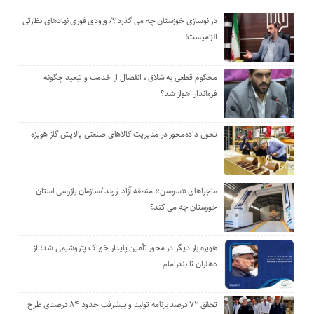
در نوسازی خوزستان چه می گذرد ؟/ ورودی فوری نهادهای نظارتی
الزامیست!
محکوم قطعی به شلاق ، انفصال از خدمت و تبعید چگونه
فرماندار اهواز شد؟
تحول داده‌محور در مدیریت کالاهای صنعتی پالایش گاز هویزه
ماجراهای «سوسن» منطقه آزاد اروند /سازمان بازرسی استان
خوزستان چه می کند؟
هویزه بار دیگر در محور تأمین پایدار خوراک پتروشیمی شد؛ از
دهلران تا بندرامام
تحقق ۷۲ درصد برنامه تولید و پیشرفت حدود ۸۴ درصدی طرح