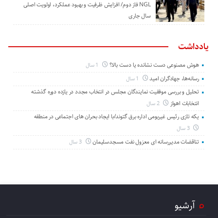
NGL فاز دوم/ افزایش ظرفیت و بهبود عملکرد، اولویت اصلی
سال جاری
یادداشت
هوش مصنوعی دست نشانده یا دست بالا؟
1 سال
رسانه‌ها، جهادگران امید
1 سال
تحلیل و بررسی موفقیت نمایندگان مجلس در انتخاب مجدد در یازده دوره گذشته
انتخابات اهواز
2 سال
یکه تازی رئیس غیربومی اداره برق گتوند/با ایجاد بحران های اجتماعی در منطقه
3 سال
تناقضات مدیررسانه ای معزول نفت مسجدسلیمان
3 سال
آرشیو