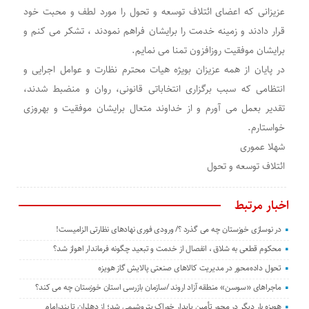
عزیزانی که اعضای ائتلاف توسعه و تحول را مورد لطف و محبت خود
قرار دادند و زمینه خدمت را برایشان فراهم نمودند ، تشکر می کنم و
برایشان موفقیت روزافزون تمنا می نمایم.
در پایان از همه عزیزان بویژه هیات محترم نظارت و عوامل اجرایی و
انتظامی که سبب برگزاری انتخاباتی قانونی، روان و منضبط شدند،
تقدیر بعمل می آورم و از خداوند متعال برایشان موفقیت و بهروزی
خواستارم.
شهلا عموری
ائتلاف توسعه و تحول
اخبار مرتبط
در نوسازی خوزستان چه می گذرد ؟/ ورودی فوری نهادهای نظارتی الزامیست!
محکوم قطعی به شلاق ، انفصال از خدمت و تبعید چگونه فرماندار اهواز شد؟
تحول داده‌محور در مدیریت کالاهای صنعتی پالایش گاز هویزه
ماجراهای «سوسن» منطقه آزاد اروند /سازمان بازرسی استان خوزستان چه می کند؟
هویزه بار دیگر در محور تأمین پایدار خوراک پتروشیمی شد؛ از دهلران تا بندرامام