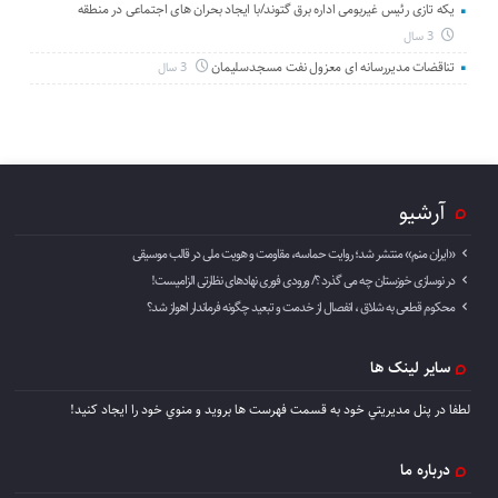
یکه تازی رئیس غیربومی اداره برق گتوند/با ایجاد بحران های اجتماعی در منطقه
3 سال
تناقضات مدیررسانه ای معزول نفت مسجدسلیمان
3 سال
آرشیو
«ایران منم» منتشر شد؛ روایت حماسه، مقاومت و هویت ملی در قالب موسیقی
در نوسازی خوزستان چه می گذرد ؟/ ورودی فوری نهادهای نظارتی الزامیست!
محکوم قطعی به شلاق ، انفصال از خدمت و تبعید چگونه فرماندار اهواز شد؟
سایر لینک ها
لطفا در پنل مديريتي خود به قسمت فهرست ها برويد و منوي خود را ايجاد كنيد!
درباره ما