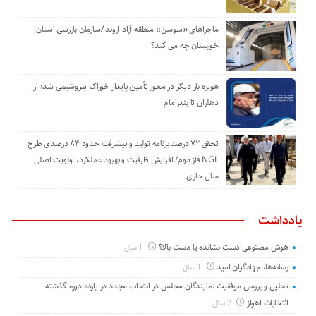
ماجراهای «سوسن» منطقه آزاد اروند /سازمان بازرسی استان
خوزستان چه می کند؟
هویزه بار دیگر در محور تأمین پایدار خوراک پتروشیمی شد؛ از
دهلران تا بندرامام
تحقق ۷۲ درصد برنامه تولید و پیشرفت حدود ۸۴ درصدی طرح
NGL فاز دوم/ افزایش ظرفیت و بهبود عملکرد، اولویت اصلی
سال جاری
یادداشت
هوش مصنوعی دست نشانده یا دست بالا؟
1 سال
رسانه‌ها، جهادگران امید
1 سال
تحلیل و بررسی موفقیت نمایندگان مجلس در انتخاب مجدد در یازده دوره گذشته
انتخابات اهواز
2 سال