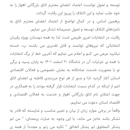
توسعه و تحول توانست اعتماد اعضای محترم اتاق بازرگانی اهواز را به
خود جلب نماید‌ و این ائتلاف را پیروز این رقابت گرداند.
برهمین اساس و در کمال تواضع از اعتماد اعضای محترم اتاق به
نامزدهای ائتلاف توسعه و تحول صمیمانه تشکر می نمایم.
رقابت در انتخابات امری طبیعی است لذا به همه دوستان بویژه رقیبان
انتخاباتی که نیروهای توانمند و قابل تقدیری می باشند پ، خسته
نباشید عرض می کنم و اعلام می نمایم که آخرین خط از برگ انتخابات
با همه ی جزئیات آن در شامگاه ۲۰ اسفند ۱۴۰۱ به پایان رسید و برگی
نو‌ با محوریت خدمت صادقانه به بخش خصوصی و فعالان اقتصادی
استان آغاز گردید لذا و بدور از هر نوع مرزبندی قاطبه ی اعضای اتاق
اعم از اینکه در کدام سمت انتخابات قرار گرفته بودند را به همکاری در
جهت اعتلای نام اتاق بازرگانی اهواز و خدمت به فعالان اقتصادی و
اقتصاد استان دعوت می نماییم.
واقعاً در برخی موارد زبان از بیان و تعبیر مناسب و شایسته که قادر به
تشکر باشد عاجز می ماند، با این وجود به عبارت پرمعنای: ” من لم
یشکر المخلوق لم یشکر الخالق ” تکیه می زنم و مجدداً از همه ی