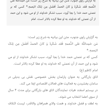
به گزارش راوی جنوب، متن این بیانیه به شرح زیر است: مَن حَمِداللهَ عَلی
النِّعمهِ فَقد شَکَرهُ وَ کانَ الحمدُ اَفضَل مِن تِلکَ النِعمهِ.* کسی که بر
نعمتی حمد خدا را بجا آورد، سبب تشکر خداوند از او می شود و این حمد
از آن نعمتی که خداوند به او عطا کرده بالاتر است. امام
به گزارش راوی جنوب، متن این بیانیه به شرح زیر است:
مَن حَمِداللهَ عَلی النِّعمهِ فَقد شَکَرهُ وَ کانَ الحمدُ اَفضَل مِن تِلکَ
النِعمهِ.*
کسی که بر نعمتی حمد خدا را بجا آورد، سبب تشکر خداوند از او می
شود و این حمد از آن نعمتی که خداوند به او عطا کرده بالاتر است.
امام کاظم (ع)
اتاق بازرگانی به عنوان پارلمان بخش خصوصی نقش بی بدیلی در
سامان بخشیدن به فعالیت های فعالان اقتصادی ایفا می کند.
در بیستم اسفند هیات نمایندگان اتاق های بازرگانی برای مدت ۴ سال
از سوی اعضا انتخاب می شوند.
به لطف و فضل خداوند و همت والای همراهان والاقدر، لیست ائتلاف