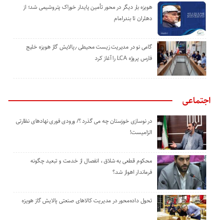
هویزه بار دیگر در محور تأمین پایدار خوراک پتروشیمی شد؛ از
دهلران تا بندرامام
گامی نو در مدیریت زیست ‌محیطی ٫پالایش گاز هویزه خلیج
‌فارس پروژه LCA را آغاز کرد
اجتماعی
در نوسازی خوزستان چه می گذرد ؟/ ورودی فوری نهادهای نظارتی
الزامیست!
محکوم قطعی به شلاق ، انفصال از خدمت و تبعید چگونه
فرماندار اهواز شد؟
تحول داده‌محور در مدیریت کالاهای صنعتی پالایش گاز هویزه