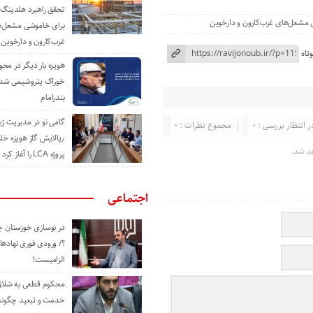
تحقق راهبرد هلدینگ 
ی مشعل‌های غرب‌کارون و دارخوین
برای خاموشی مشعل‌
غرب‌کارون و دارخوین
تاه
هویزه بار دیگر در محور
خوراک پتروشیمی شد؛ ا
بندرامام
گامی نو در مدیریت 
ر انتظار بررسی : 0
مجموع نظرات : 0
٫پالایش گاز هویزه خل
د شد.
پروژه LCA را آغاز کرد
اجتماعی
در نوسازی خوزستان چ
؟/ ورودی فوری نهادها
الزامیست!
محکوم قطعی به شلاق 
خدمت و تبعید چگونه 