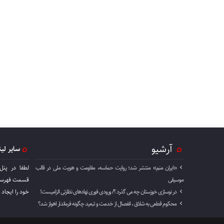
آرشیو
سایر لی
«ایران منم» منتشر شد؛ روایت حماسه، مقاومت و هویت ملی در قالب
لطفا در پنل
موسیقی
قسمت فهرست 
در نوسازی خوزستان چه می گذرد ؟/ ورودی فوری نهادهای نظارتی الزامیست!
خود را ايجاد 
محکوم قطعی به شلاق ، انفصال از خدمت و تبعید چگونه فرماندار اهواز شد؟