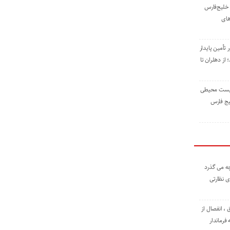
خلیج‌فارس
های
 تأمین پایدار
ز دهلران تا
زیست ‌محیطی
یج ‌فارس
ه می گذرد
ی نظارتی
، انفصال از
فرماندار