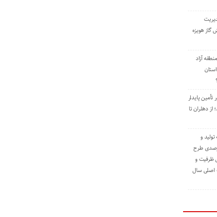
دیریت
 گاز هویزه
طقه آزاد
استان
 تأمین پایدار
ز دهلران تا
مه تولید و
ت حدود ۸۴ درصدی طرح
یش ظرفیت و
ت اصلی سال