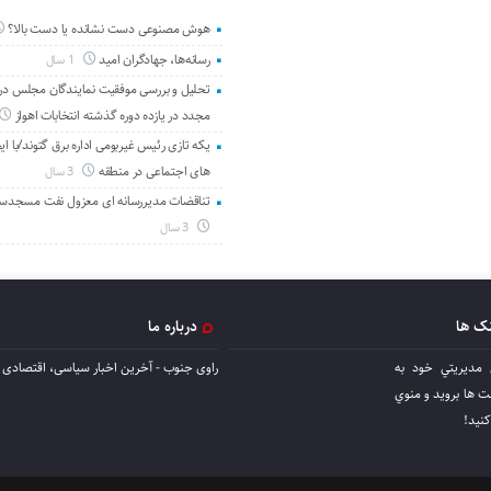
هوش مصنوعی دست نشانده یا دست بالا؟
رسانه‌ها، جهادگران امید
1 سال
تحلیل و بررسی موفقیت نمایندگان مجلس در 
مجدد در یازده دوره گذشته انتخابات اهواز
یکه تازی رئیس غیربومی اداره برق گتوند/با ای
های اجتماعی در منطقه
3 سال
تناقضات مدیررسانه ای معزول نفت مسجدس
3 سال
نک ها
درباره ما
 مديريتي خود به
راوی جنوب - آخرین اخبار سیاسی، اقتصادی ا
ها برويد و منوي
كنيد!