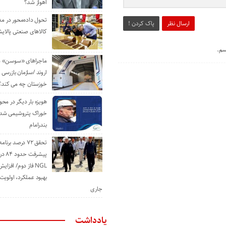
اهواز شد؟
تحول داده‌محور در م
ارسال نظر
پاک کردن !
کالاهای صنعتی پالایش
سم.
ماجراهای «سوسن» من
اروند /سازمان بازرسی 
خوزستان چه می کند؟
هویزه بار دیگر در محور
خوراک پتروشیمی شد؛ ا
بندرامام
تحقق ۷۲ درصد برنا
پیشرف
NGL فاز دوم/ افزا
بهبود عملکرد، اولوی
جاری
یادداشت