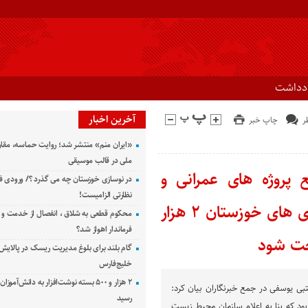
ادداشت
آخرین اخبار
چاپ خبر
«ایران منم» منتشر شد؛ روایت حماسه، مقا
ملی در قالب موسیقی
ع پروژه های عمرانی و
در نوسازی خوزستان چه می گذرد ؟/ ورودی ف
نظارتی الزامیست!
پرداخت حقوق کارکنان شهرداری و دهیاری های خوزستان ۲ هزار
محکوم قطعی به شلاق ، انفصال از خدمت و 
فرماندار اهواز شد؟
اخت شود
گام بلند برای بلوغ مدیریت ریسک در پالایش 
خلیج‌فارس
۲ هزار و ۵۰۰ بسته نوشت‌افزار به دانش‌آمو
ی یوسفی در جمع خبرنگاران بیان کرد:
رسید
ود که بنا به اعلام سازمان محیط زیست