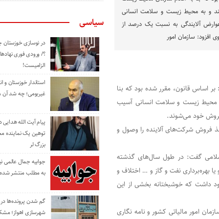
شند و به محیط زیست و سلامت انسانی
سیاسی
وارض آلایندگی به نسبت یک درصد از
 افزود: سازمان امور
در نوسازی خوزستان چ
؟/ ورودی فوری نهادها
الزامیست!
استاندار خوزستان و ا
بر اساس قانون، مقرر شده بود که بنا
غیربومی؛ چه شد آن م
به محیط زیست و سلامت انسانی آسیب
فروش خود می‌شوند.
پیام آیت الله هدایی
ذ فروش شرکت‌های آلاینده را وصول و
توهین یک نماینده م
بزرگ لر
اسلامی گفت: در طول سال‌های گذشته
جوابیه جمال عالمی ن
بهره‌برداری نفت و گاز و … اختلاف و
به مطلب منتشر شده 
ود داشت که خوشبختانه بخشی از این
گم شدن پرونده‌ها در اد
مان امور مالیاتی کشور و نامه نگاری
شهرسازی اهواز؛ مشکل