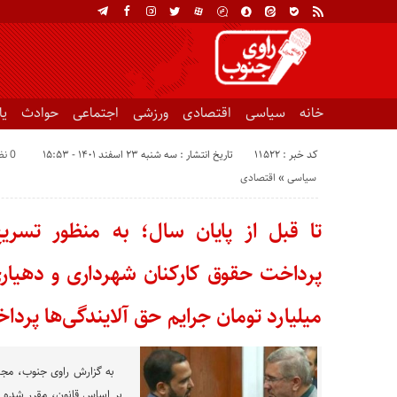
خانه
سیاسی
اقتصادی
ورزشی
اجتماعی
حوادث
ی
کد خبر : 11522
تاریخ انتشار : سه شنبه ۲۳ اسفند ۱۴۰۱ - ۱۵:۵۳
0 نظر
سیاسی
«
اقتصادی
تا قبل از پایان سال؛ به منظور تسری
میلیارد تومان جرایم حق آلایندگی‌ها پرد
به گزارش راوی جنوب، مجتب
بر اساس قانون، مقرر شده ب