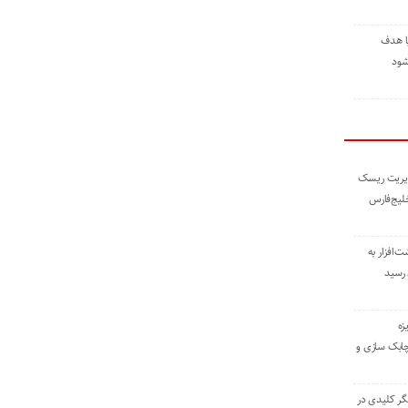
ا هدف
شود
مدیریت ریسک
خلیج‌فارس
ته نوشت‌افزار به
 رسید
زه
چابک سازی و
یگر کلیدی در