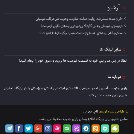
آرشیو
«ایران منم» منتشر شد؛ روایت حماسه، مقاومت و هویت ملی در قالب موسیقی
در نوسازی خوزستان چه می گذرد ؟/ ورودی فوری نهادهای نظارتی الزامیست!
محکوم قطعی به شلاق ، انفصال از خدمت و تبعید چگونه فرماندار اهواز شد؟
سایر لینک ها
لطفا در پنل مديريتي خود به قسمت فهرست ها برويد و منوي خود را ايجاد كنيد!
درباره ما
راوی جنوب - آخرین اخبار سیاسی، اقتصادی اجتماعی استان خوزستان را در پایگاه تحلیلی
خبری راوی جنوب دنبال کنید.
باز طراحی شده توسط
تاپ دیزاین
تمامی حقوق برای پایگاه اطلاع رسانی راوی جنوب محفوظ می باشد.