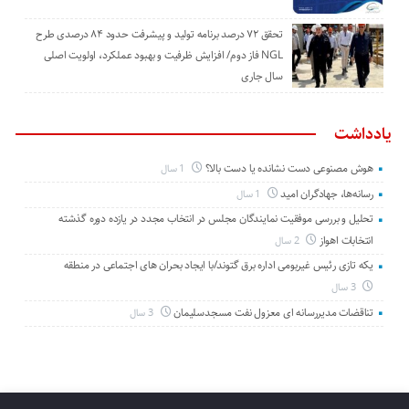
تحقق ۷۲ درصد برنامه تولید و پیشرفت حدود ۸۴ درصدی طرح
NGL فاز دوم/ افزایش ظرفیت و بهبود عملکرد، اولویت اصلی
سال جاری
یادداشت
هوش مصنوعی دست نشانده یا دست بالا؟
1 سال
رسانه‌ها، جهادگران امید
1 سال
تحلیل و بررسی موفقیت نمایندگان مجلس در انتخاب مجدد در یازده دوره گذشته
انتخابات اهواز
2 سال
یکه تازی رئیس غیربومی اداره برق گتوند/با ایجاد بحران های اجتماعی در منطقه
3 سال
تناقضات مدیررسانه ای معزول نفت مسجدسلیمان
3 سال