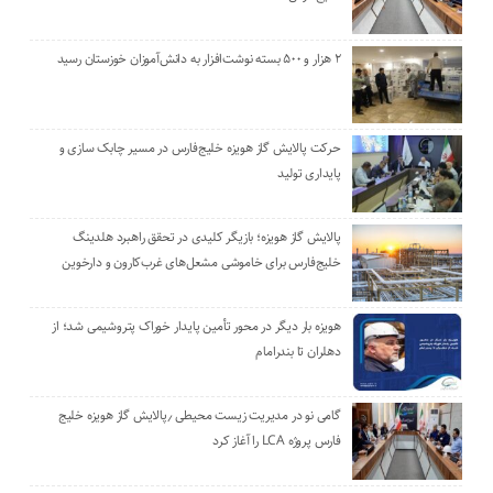
۲ هزار و ۵۰۰ بسته نوشت‌افزار به دانش‌آموزان خوزستان رسید
حرکت پالایش گاز هویزه خلیج‌فارس در مسیر چابک سازی و
پایداری تولید
پالایش گاز هویزه؛ بازیگر کلیدی در تحقق راهبرد هلدینگ
خلیج‌فارس برای خاموشی مشعل‌های غرب‌کارون و دارخوین
هویزه بار دیگر در محور تأمین پایدار خوراک پتروشیمی شد؛ از
دهلران تا بندرامام
گامی نو در مدیریت زیست ‌محیطی ٫پالایش گاز هویزه خلیج
‌فارس پروژه LCA را آغاز کرد