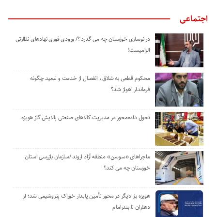
اجتماعی
در نوسازی خوزستان چه می گذرد ؟/ ورودی فوری نهادهای نظارتی
الزامیست!
محکوم قطعی به شلاق ، انفصال از خدمت و تبعید چگونه
فرماندار اهواز شد؟
تحول داده‌محور در مدیریت کالاهای صنعتی پالایش گاز هویزه
ماجراهای «سوسن» منطقه آزاد اروند /سازمان بازرسی استان
خوزستان چه می کند؟
هویزه بار دیگر در محور تأمین پایدار خوراک پتروشیمی شد؛ از
دهلران تا بندرامام