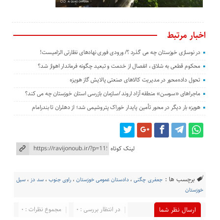
اخبار مرتبط
در نوسازی خوزستان چه می گذرد ؟/ ورودی فوری نهادهای نظارتی الزامیست!
محکوم قطعی به شلاق ، انفصال از خدمت و تبعید چگونه فرماندار اهواز شد؟
تحول داده‌محور در مدیریت کالاهای صنعتی پالایش گاز هویزه
ماجراهای «سوسن» منطقه آزاد اروند /سازمان بازرسی استان خوزستان چه می کند؟
هویزه بار دیگر در محور تأمین پایدار خوراک پتروشیمی شد؛ از دهلران تا بندرامام
لینک کوتاه
برچسب ها :
جعفری چگنی
،
دادستان عمومی خوزستان
،
راوی جنوب
،
سد دز
،
سیل
خوزستان
در انتظار بررسی : 0
مجموع نظرات : 0
ارسال نظر شما