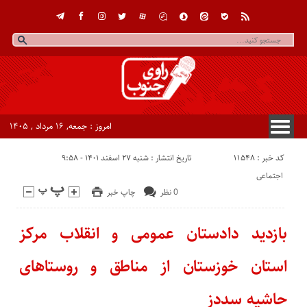
امروز : جمعه, ۱۶ مرداد , ۱۴۰۵
کد خبر : 11548
تاریخ انتشار : شنبه ۲۷ اسفند ۱۴۰۱ - ۹:۵۸
اجتماعی
0 نظر
چاپ خبر
بازدید دادستان عمومی و انقلاب مرکز
استان خوزستان از مناطق و روستاهای
حاشیه سددز