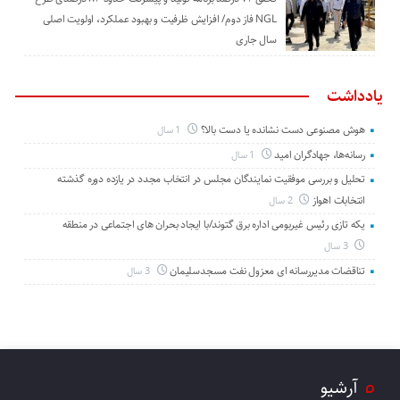
NGL فاز دوم/ افزایش ظرفیت و بهبود عملکرد، اولویت اصلی
سال جاری
یادداشت
هوش مصنوعی دست نشانده یا دست بالا؟
1 سال
رسانه‌ها، جهادگران امید
1 سال
تحلیل و بررسی موفقیت نمایندگان مجلس در انتخاب مجدد در یازده دوره گذشته
انتخابات اهواز
2 سال
یکه تازی رئیس غیربومی اداره برق گتوند/با ایجاد بحران های اجتماعی در منطقه
3 سال
تناقضات مدیررسانه ای معزول نفت مسجدسلیمان
3 سال
آرشیو