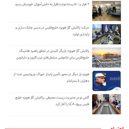
۲ هزار و ۵۰۰ بسته نوشت‌افزار به دانش‌آموزان خوزستان رسید
حرکت پالایش گاز هویزه خلیج‌فارس در مسیر چابک سازی و
پایداری تولید
پالایش گاز هویزه؛ بازیگر کلیدی در تحقق راهبرد هلدینگ
خلیج‌فارس برای خاموشی مشعل‌های غرب‌کارون و دارخوین
هویزه بار دیگر در محور تأمین پایدار خوراک پتروشیمی شد؛ از
دهلران تا بندرامام
گامی نو در مدیریت زیست ‌محیطی ٫پالایش گاز هویزه خلیج
‌فارس پروژه LCA را آغاز کرد