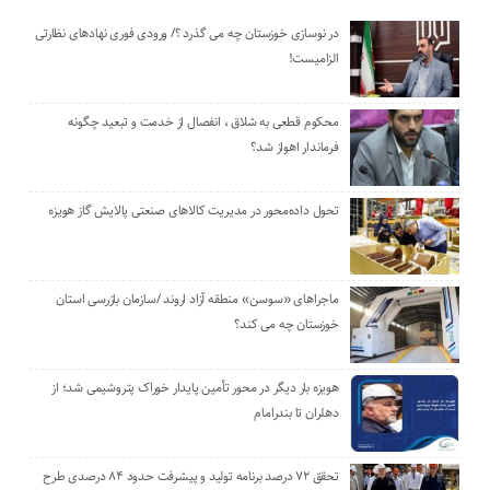
در نوسازی خوزستان چه می گذرد ؟/ ورودی فوری نهادهای نظارتی
الزامیست!
محکوم قطعی به شلاق ، انفصال از خدمت و تبعید چگونه
فرماندار اهواز شد؟
تحول داده‌محور در مدیریت کالاهای صنعتی پالایش گاز هویزه
ماجراهای «سوسن» منطقه آزاد اروند /سازمان بازرسی استان
خوزستان چه می کند؟
هویزه بار دیگر در محور تأمین پایدار خوراک پتروشیمی شد؛ از
دهلران تا بندرامام
تحقق ۷۲ درصد برنامه تولید و پیشرفت حدود ۸۴ درصدی طرح