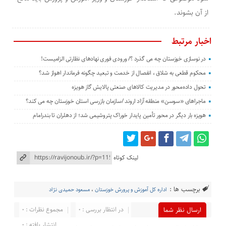
از آن بشوند.
اخبار مرتبط
در نوسازی خوزستان چه می گذرد ؟/ ورودی فوری نهادهای نظارتی الزامیست!
محکوم قطعی به شلاق ، انفصال از خدمت و تبعید چگونه فرماندار اهواز شد؟
تحول داده‌محور در مدیریت کالاهای صنعتی پالایش گاز هویزه
ماجراهای «سوسن» منطقه آزاد اروند /سازمان بازرسی استان خوزستان چه می کند؟
هویزه بار دیگر در محور تأمین پایدار خوراک پتروشیمی شد؛ از دهلران تا بندرامام
لینک کوتاه
برچسب ها :
اداره کل آموزش و پرورش خوزستان
،
مسعود حمیدی نژاد
در انتظار بررسی : 0
مجموع نظرات : 0
ارسال نظر شما
انتشار یافته : 0