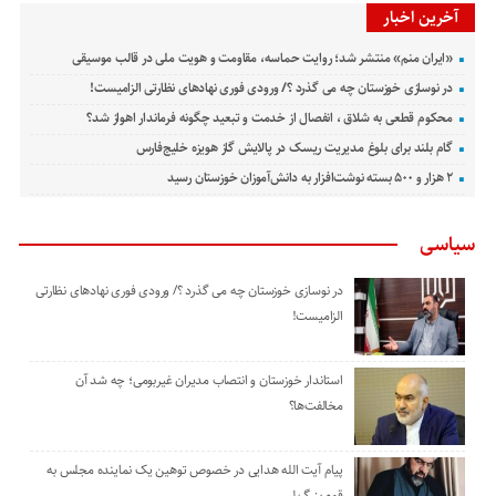
آخرین اخبار
«ایران منم» منتشر شد؛ روایت حماسه، مقاومت و هویت ملی در قالب موسیقی
در نوسازی خوزستان چه می گذرد ؟/ ورودی فوری نهادهای نظارتی الزامیست!
محکوم قطعی به شلاق ، انفصال از خدمت و تبعید چگونه فرماندار اهواز شد؟
گام بلند برای بلوغ مدیریت ریسک در پالایش گاز هویزه خلیج‌فارس
۲ هزار و ۵۰۰ بسته نوشت‌افزار به دانش‌آموزان خوزستان رسید
سیاسی
در نوسازی خوزستان چه می گذرد ؟/ ورودی فوری نهادهای نظارتی
الزامیست!
استاندار خوزستان و انتصاب مدیران غیربومی؛ چه شد آن
مخالفت‌ها؟
پیام آیت الله هدایی در خصوص توهین یک نماینده مجلس به
قوم بزرگ لر