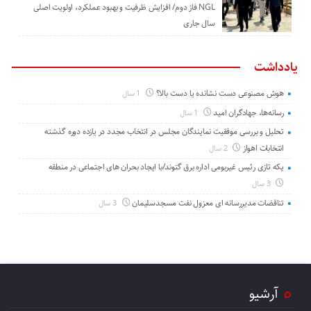
NGL فاز دوم/ افزایش ظرفیت و بهبود عملکرد، اولویت اصلی
سال جاری
یادداشت
هوش مصنوعی دست نشانده یا دست بالا؟
1 سال
رسانه‌ها، جهادگران امید
1 سال
تحلیل و بررسی موفقیت نمایندگان مجلس در انتخاب مجدد در یازده دوره گذشته
انتخابات اهواز
2 سال
یکه تازی رئیس غیربومی اداره برق گتوند/با ایجاد بحران های اجتماعی در منطقه
3 سال
تناقضات مدیررسانه ای معزول نفت مسجدسلیمان
3 سال
آرشیو