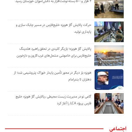
۲ هزار و ۵۰۰ بسته نوشت‌افزار به دانش‌آموزان خوزستان رسید
حرکت پالایش گاز هویزه خلیج‌فارس در مسیر چابک سازی و
پایداری تولید
پالایش گاز هویزه؛ بازیگر کلیدی در تحقق راهبرد هلدینگ
خلیج‌فارس برای خاموشی مشعل‌های غرب‌کارون و دارخوین
هویزه بار دیگر در محور تأمین پایدار خوراک پتروشیمی شد؛ از
دهلران تا بندرامام
گامی نو در مدیریت زیست ‌محیطی ٫پالایش گاز هویزه خلیج
‌فارس پروژه LCA را آغاز کرد
اجتماعی