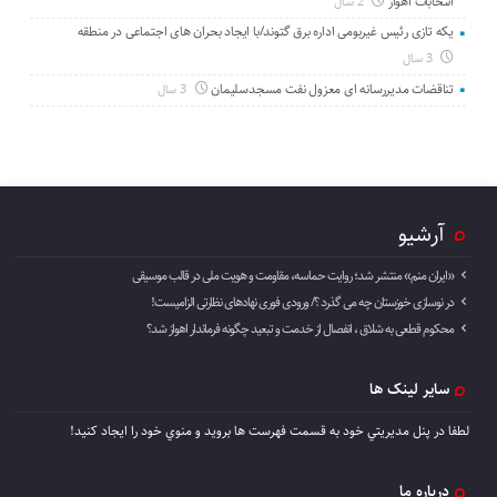
انتخابات اهواز
2 سال
یکه تازی رئیس غیربومی اداره برق گتوند/با ایجاد بحران های اجتماعی در منطقه
3 سال
تناقضات مدیررسانه ای معزول نفت مسجدسلیمان
3 سال
آرشیو
«ایران منم» منتشر شد؛ روایت حماسه، مقاومت و هویت ملی در قالب موسیقی
در نوسازی خوزستان چه می گذرد ؟/ ورودی فوری نهادهای نظارتی الزامیست!
محکوم قطعی به شلاق ، انفصال از خدمت و تبعید چگونه فرماندار اهواز شد؟
سایر لینک ها
لطفا در پنل مديريتي خود به قسمت فهرست ها برويد و منوي خود را ايجاد كنيد!
درباره ما