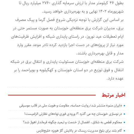
بطول ۴۶ کیلومتر مدار با ارزش سرمایه گذاری ۲۷۶۰ میلیارد ریال تا
شهریورماه ۱۴۰۲ نهایی و به بهره‌برداری خواهد رسید.
بر اساس این گزارش با توجه نزدیکی شروع فصل گرما و پیک مصرف
برق، مدیران شرکت برق منطقه‌ای خوزستان به صورت مستمر حتی در
ایام تعطیلات عید نوروز، در راستای پایداری شبکه و افزایش ظرفیت‌های
مورد نیاز از پروژه‌های در دست اجرا بازدید کرده تادر موعد مقرر وارد
مدار و قابل بهره‌برداری باشند.
شرکت برق منطقه‌ای خوزستان مسئولیت پایداری و انتقال برق در شبکه
انتقال و فوق توزیع در دو استان خوزستان و کهگیلویه و بویراحمد را بر
عهده دارد.
اخبار مرتبط
«ایران منم» منتشر شد؛ روایت حماسه، مقاومت و هویت ملی در قالب موسیقی
در نوسازی خوزستان چه می گذرد ؟/ ورودی فوری نهادهای نظارتی الزامیست!
محکوم قطعی به شلاق ، انفصال از خدمت و تبعید چگونه فرماندار اهواز شد؟
گام بلند برای بلوغ مدیریت ریسک در پالایش گاز هویزه خلیج‌فارس