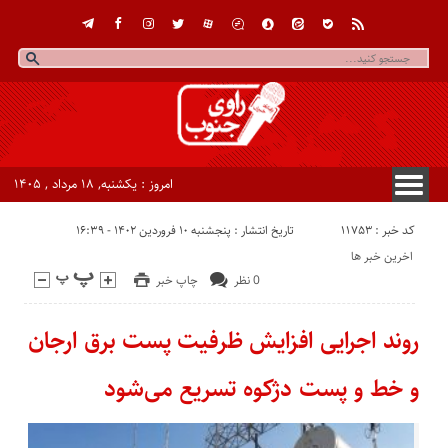
امروز : یکشنبه, ۱۸ مرداد , ۱۴۰۵
کد خبر : 11753
تاریخ انتشار : پنجشنبه ۱۰ فروردین ۱۴۰۲ - ۱۶:۳۹
اخرین خبر ها
0 نظر
چاپ خبر
روند اجرایی افزایش ظرفیت پست برق ارجان
و خط و پست دژکوه تسریع می‌شود