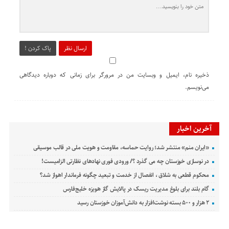
ارسال نظر
پاک کردن !
ذخیره نام، ایمیل و وبسایت من در مرورگر برای زمانی که دوباره دیدگاهی
می‌نویسم.
آخرین اخبار
«ایران منم» منتشر شد؛ روایت حماسه، مقاومت و هویت ملی در قالب موسیقی
در نوسازی خوزستان چه می گذرد ؟/ ورودی فوری نهادهای نظارتی الزامیست!
محکوم قطعی به شلاق ، انفصال از خدمت و تبعید چگونه فرماندار اهواز شد؟
گام بلند برای بلوغ مدیریت ریسک در پالایش گاز هویزه خلیج‌فارس
۲ هزار و ۵۰۰ بسته نوشت‌افزار به دانش‌آموزان خوزستان رسید