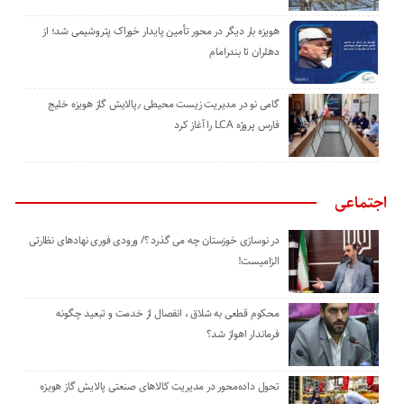
هویزه بار دیگر در محور تأمین پایدار خوراک پتروشیمی شد؛ از
دهلران تا بندرامام
گامی نو در مدیریت زیست ‌محیطی ٫پالایش گاز هویزه خلیج
‌فارس پروژه LCA را آغاز کرد
اجتماعی
در نوسازی خوزستان چه می گذرد ؟/ ورودی فوری نهادهای نظارتی
الزامیست!
محکوم قطعی به شلاق ، انفصال از خدمت و تبعید چگونه
فرماندار اهواز شد؟
تحول داده‌محور در مدیریت کالاهای صنعتی پالایش گاز هویزه