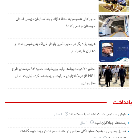
ماجراهای «سوسن» منطقه آزاد اروند /سازمان بازرسی استان
خوزستان چه می کند؟
هویزه بار دیگر در محور تأمین پایدار خوراک پتروشیمی شد؛ از
دهلران تا بندرامام
تحقق ۷۲ درصد برنامه تولید و پیشرفت حدود ۸۴ درصدی طرح
NGL فاز دوم/ افزایش ظرفیت و بهبود عملکرد، اولویت اصلی
سال جاری
یادداشت
هوش مصنوعی دست نشانده یا دست بالا؟
1 سال
رسانه‌ها، جهادگران امید
1 سال
تحلیل و بررسی موفقیت نمایندگان مجلس در انتخاب مجدد در یازده دوره گذشته