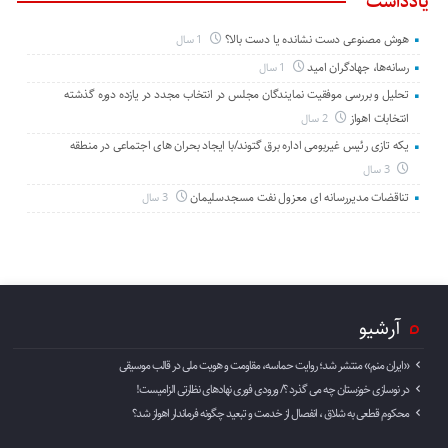
یادداشت
هوش مصنوعی دست نشانده یا دست بالا؟
1 سال
رسانه‌ها، جهادگران امید
1 سال
تحلیل و بررسی موفقیت نمایندگان مجلس در انتخاب مجدد در یازده دوره گذشته
انتخابات اهواز
2 سال
یکه تازی رئیس غیربومی اداره برق گتوند/با ایجاد بحران های اجتماعی در منطقه
3 سال
تناقضات مدیررسانه ای معزول نفت مسجدسلیمان
3 سال
آرشیو
«ایران منم» منتشر شد؛ روایت حماسه، مقاومت و هویت ملی در قالب موسیقی
در نوسازی خوزستان چه می گذرد ؟/ ورودی فوری نهادهای نظارتی الزامیست!
محکوم قطعی به شلاق ، انفصال از خدمت و تبعید چگونه فرماندار اهواز شد؟