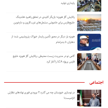
پایداری تولید
پالایش گاز هویزه؛ بازیگر کلیدی در تحقق راهبرد هلدینگ
خلیج‌فارس برای خاموشی مشعل‌های غرب‌کارون و دارخوین
هویزه بار دیگر در محور تأمین پایدار خوراک پتروشیمی شد؛ از
دهلران تا بندرامام
گامی نو در مدیریت زیست ‌محیطی ٫پالایش گاز هویزه خلیج
‌فارس پروژه LCA را آغاز کرد
اجتماعی
در نوسازی خوزستان چه می گذرد ؟/ ورودی فوری نهادهای نظارتی
الزامیست!