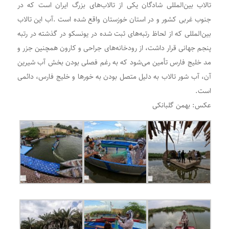
تالاب بین‌المللی شادگان یکی از تالاب‌های بزرگ ایران است که در
جنوب غربی کشور و در استان خوزستان واقع شده است .آب این تالاب
بین‌المللی که از لحاظ رتبه‌های ثبت شده در یونسکو در گذشته در رتبه
پنجم جهانی قرار داشت، از رودخانه‌های جراحی و کارون همچنین جزر و
مد خلیج فارس تأمین می‌شود که ب‍ه رغ‍م فصلی بودن ب‍خ‍ش آب ش‍ی‍ری‍ن
آن، آب ش‍ور ت‍‍الاب ب‍ه دل‍ی‍ل م‍ت‍ص‍ل ب‍ودن به خ‍وره‍‍ا و خ‍ل‍ی‍ج ف‍‍ارس، دائ‍م‍‍ی
است.
عکس: بهمن گلبانکی