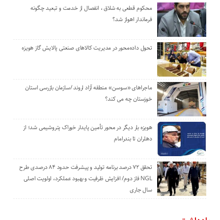
محکوم قطعی به شلاق ، انفصال از خدمت و تبعید چگونه
فرماندار اهواز شد؟
تحول داده‌محور در مدیریت کالاهای صنعتی پالایش گاز هویزه
ماجراهای «سوسن» منطقه آزاد اروند /سازمان بازرسی استان
خوزستان چه می کند؟
هویزه بار دیگر در محور تأمین پایدار خوراک پتروشیمی شد؛ از
دهلران تا بندرامام
تحقق ۷۲ درصد برنامه تولید و پیشرفت حدود ۸۴ درصدی طرح
NGL فاز دوم/ افزایش ظرفیت و بهبود عملکرد، اولویت اصلی
سال جاری