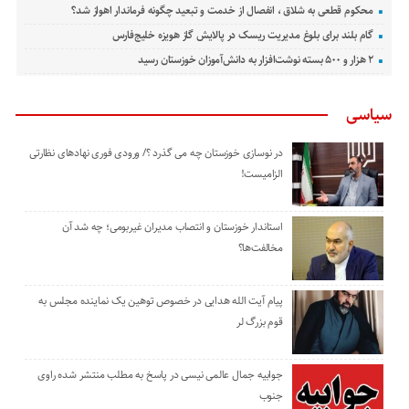
محکوم قطعی به شلاق ، انفصال از خدمت و تبعید چگونه فرماندار اهواز شد؟
گام بلند برای بلوغ مدیریت ریسک در پالایش گاز هویزه خلیج‌فارس
۲ هزار و ۵۰۰ بسته نوشت‌افزار به دانش‌آموزان خوزستان رسید
سیاسی
در نوسازی خوزستان چه می گذرد ؟/ ورودی فوری نهادهای نظارتی
الزامیست!
استاندار خوزستان و انتصاب مدیران غیربومی؛ چه شد آن
مخالفت‌ها؟
پیام آیت الله هدایی در خصوص توهین یک نماینده مجلس به
قوم بزرگ لر
جوابیه جمال عالمی نیسی در پاسخ به مطلب منتشر شده راوی
جنوب