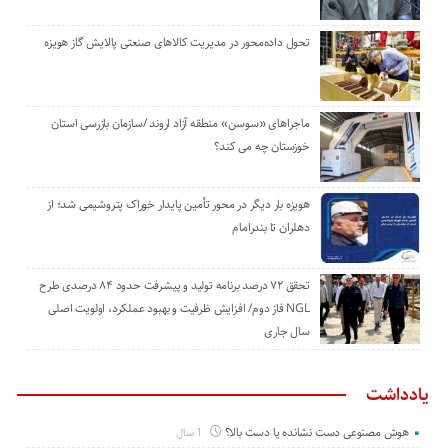
تحول داده‌محور در مدیریت کالاهای صنعتی پالایش گاز هویزه
ماجراهای «سوسن» منطقه آزاد اروند /سازمان بازرسی استان
خوزستان چه می کند؟
هویزه بار دیگر در محور تأمین پایدار خوراک پتروشیمی شد؛ از
دهلران تا بندرامام
تحقق ۷۲ درصد برنامه تولید و پیشرفت حدود ۸۴ درصدی طرح
NGL فاز دوم/ افزایش ظرفیت و بهبود عملکرد، اولویت اصلی
سال جاری
یادداشت
هوش مصنوعی دست نشانده یا دست بالا؟
1 سال