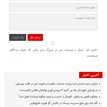
ارسال نظر
پاک کردن !
ذخیره نام، ایمیل و وبسایت من در مرورگر برای زمانی که دوباره دیدگاهی
می‌نویسم.
آخرین اخبار
«ایران منم» منتشر شد؛ روایت حماسه، مقاومت و هویت ملی در قالب موسیقی
در نوسازی خوزستان چه می گذرد ؟/ ورودی فوری نهادهای نظارتی الزامیست!
محکوم قطعی به شلاق ، انفصال از خدمت و تبعید چگونه فرماندار اهواز شد؟
گام بلند برای بلوغ مدیریت ریسک در پالایش گاز هویزه خلیج‌فارس