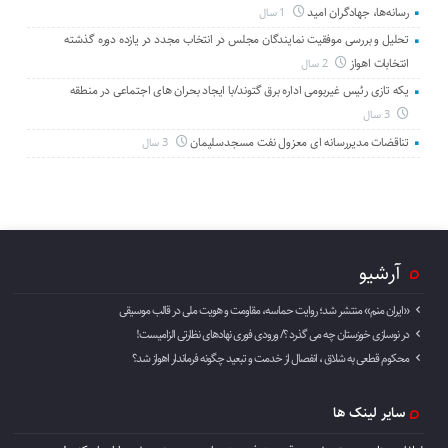
رسانه‌ها، جهادگران امید
1 سال
تحلیل و بررسی موفقیت نمایندگان مجلس در انتخاب مجدد در یازده دوره گذشته
انتخابات اهواز
2 سال
یکه تازی رئیس غیربومی اداره برق گتوند/با ایجاد بحران های اجتماعی در منطقه
3 سال
تناقضات مدیررسانه ای معزول نفت مسجدسلیمان
3 سال
آرشیو
«ایران منم» منتشر شد؛ روایت حماسه، مقاومت و هویت ملی در قالب موسیقی
در نوسازی خوزستان چه می گذرد ؟/ ورودی فوری نهادهای نظارتی الزامیست!
محکوم قطعی به شلاق ، انفصال از خدمت و تبعید چگونه فرماندار اهواز شد؟
سایر لینک ها