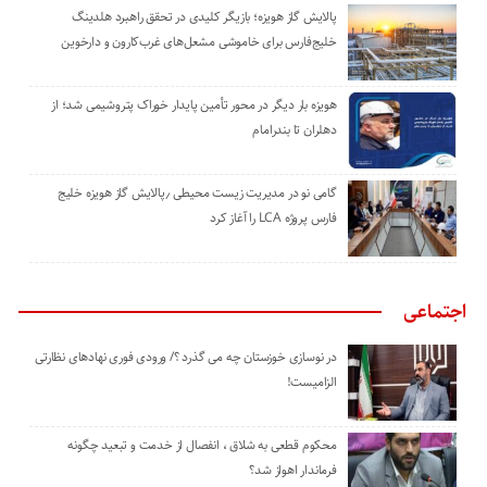
پالایش گاز هویزه؛ بازیگر کلیدی در تحقق راهبرد هلدینگ
خلیج‌فارس برای خاموشی مشعل‌های غرب‌کارون و دارخوین
هویزه بار دیگر در محور تأمین پایدار خوراک پتروشیمی شد؛ از
دهلران تا بندرامام
گامی نو در مدیریت زیست ‌محیطی ٫پالایش گاز هویزه خلیج
‌فارس پروژه LCA را آغاز کرد
اجتماعی
در نوسازی خوزستان چه می گذرد ؟/ ورودی فوری نهادهای نظارتی
الزامیست!
محکوم قطعی به شلاق ، انفصال از خدمت و تبعید چگونه
فرماندار اهواز شد؟