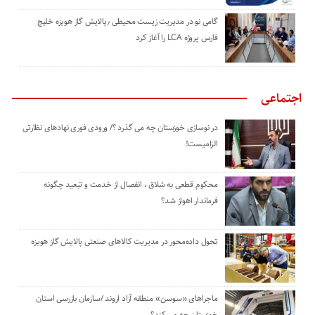
گامی نو در مدیریت زیست ‌محیطی ٫پالایش گاز هویزه خلیج
‌فارس پروژه LCA را آغاز کرد
اجتماعی
در نوسازی خوزستان چه می گذرد ؟/ ورودی فوری نهادهای نظارتی
الزامیست!
محکوم قطعی به شلاق ، انفصال از خدمت و تبعید چگونه
فرماندار اهواز شد؟
تحول داده‌محور در مدیریت کالاهای صنعتی پالایش گاز هویزه
ماجراهای «سوسن» منطقه آزاد اروند /سازمان بازرسی استان
خوزستان چه می کند؟