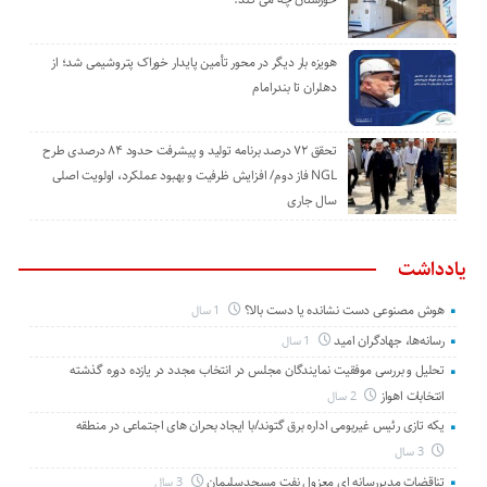
هویزه بار دیگر در محور تأمین پایدار خوراک پتروشیمی شد؛ از
دهلران تا بندرامام
تحقق ۷۲ درصد برنامه تولید و پیشرفت حدود ۸۴ درصدی طرح
NGL فاز دوم/ افزایش ظرفیت و بهبود عملکرد، اولویت اصلی
سال جاری
یادداشت
هوش مصنوعی دست نشانده یا دست بالا؟
1 سال
رسانه‌ها، جهادگران امید
1 سال
تحلیل و بررسی موفقیت نمایندگان مجلس در انتخاب مجدد در یازده دوره گذشته
انتخابات اهواز
2 سال
یکه تازی رئیس غیربومی اداره برق گتوند/با ایجاد بحران های اجتماعی در منطقه
3 سال
تناقضات مدیررسانه ای معزول نفت مسجدسلیمان
3 سال