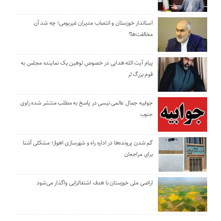
استاندار خوزستان و انتصاب مدیران غیربومی؛ چه شد آن
مخالفت‌ها؟
پیام آیت الله هدایی در خصوص توهین یک نماینده مجلس به
قوم بزرگ لر
جوابیه جمال عالمی نیسی در پاسخ به مطلب منتشر شده راوی
جنوب
گم شدن پرونده‌ها در اداره راه و شهرسازی اهواز؛ مشکلی آشنا
برای مراجعان
اراضی ملی خوزستان با هدف اشتغالزایی واگذار می‌شود