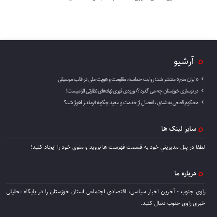
آرشیو
«ایران منم» منتشر شد؛ روایت حماسه، مقاومت و هویت ملی در قالب موسیقی
در نوسازی خوزستان چه می گذرد ؟/ ورودی فوری نهادهای نظارتی الزامیست!
محکوم قطعی به شلاق ، انفصال از خدمت و تبعید چگونه فرماندار اهواز شد؟
سایر لینک ها
لطفا در پنل مديريتي خود به قسمت فهرست ها برويد و منوي خود را ايجاد كنيد!
درباره ما
راوی جنوب - آخرین اخبار سیاسی، اقتصادی اجتماعی استان خوزستان را در پایگاه تحلیلی
خبری راوی جنوب دنبال کنید.