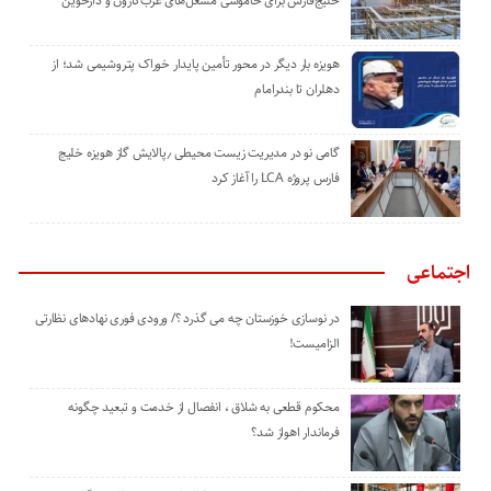
خلیج‌فارس برای خاموشی مشعل‌های غرب‌کارون و دارخوین
هویزه بار دیگر در محور تأمین پایدار خوراک پتروشیمی شد؛ از
دهلران تا بندرامام
گامی نو در مدیریت زیست ‌محیطی ٫پالایش گاز هویزه خلیج
‌فارس پروژه LCA را آغاز کرد
اجتماعی
در نوسازی خوزستان چه می گذرد ؟/ ورودی فوری نهادهای نظارتی
الزامیست!
محکوم قطعی به شلاق ، انفصال از خدمت و تبعید چگونه
فرماندار اهواز شد؟