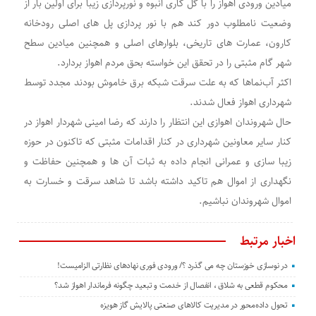
میادین ورودی اهواز را با گل کاری انبوه و نورپردازی زیبا برای اولین بار از
وضعیت نامطلوب دور کند هم با نور پردازی پل های اصلی رودخانه
کارون، عمارت های تاریخی، بلوارهای اصلی و همچنین میادین سطح
شهر گام مثبتی را در تحقق این خواسته بحق مردم اهواز بردارد.
اکثر آب‌نماها که به علت سرقت شبکه برق خاموش بودند مجدد توسط
شهرداری اهواز فعال شدند.
حال شهروندان اهوازی این انتظار را دارند که رضا امینی شهردار اهواز در
کنار سایر معاونین شهرداری در کنار اقدامات مثبتی که تاکنون در حوزه
زیبا سازی و عمرانی انجام داده به ثبات آن ها و همچنین حفاظت و
نگهداری از اموال هم تاکید داشته باشد تا شاهد سرقت و خسارت به
اموال شهروندان نباشیم.
اخبار مرتبط
در نوسازی خوزستان چه می گذرد ؟/ ورودی فوری نهادهای نظارتی الزامیست!
محکوم قطعی به شلاق ، انفصال از خدمت و تبعید چگونه فرماندار اهواز شد؟
تحول داده‌محور در مدیریت کالاهای صنعتی پالایش گاز هویزه