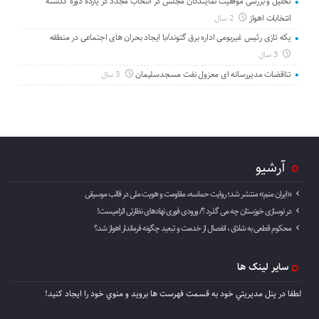
تحلیل و بررسی موفقیت نمایندگان مجلس در انتخاب مجدد در یازده دوره گذشته
انتخابات اهواز
2 سال
یکه تازی رئیس غیربومی اداره برق گتوند/با ایجاد بحران های اجتماعی در منطقه
3 سال
تناقضات مدیررسانه ای معزول نفت مسجدسلیمان
3 سال
آرشیو
«ایران منم» منتشر شد؛ روایت حماسه، مقاومت و هویت ملی در قالب موسیقی
در نوسازی خوزستان چه می گذرد ؟/ ورودی فوری نهادهای نظارتی الزامیست!
محکوم قطعی به شلاق ، انفصال از خدمت و تبعید چگونه فرماندار اهواز شد؟
سایر لینک ها
لطفا در پنل مديريتي خود به قسمت فهرست ها برويد و منوي خود را ايجاد كنيد!