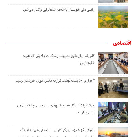
اراضی ملی خوزستان با هدف اشتغالزایی واگذار می‌شود
اقتصادی
گام بلند برای بلوغ مدیریت ریسک در پالایش گاز هویزه
خلیج‌فارس
۲ هزار و ۵۰۰ بسته نوشت‌افزار به دانش‌آموزان خوزستان رسید
حرکت پالایش گاز هویزه خلیج‌فارس در مسیر چابک سازی و
پایداری تولید
پالایش گاز هویزه؛ بازیگر کلیدی در تحقق راهبرد هلدینگ