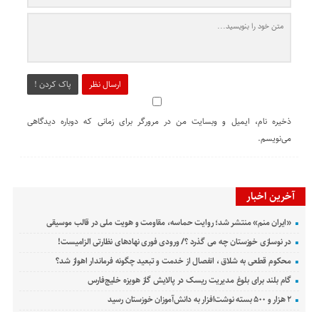
ارسال نظر
پاک کردن !
ذخیره نام، ایمیل و وبسایت من در مرورگر برای زمانی که دوباره دیدگاهی
می‌نویسم.
آخرین اخبار
«ایران منم» منتشر شد؛ روایت حماسه، مقاومت و هویت ملی در قالب موسیقی
در نوسازی خوزستان چه می گذرد ؟/ ورودی فوری نهادهای نظارتی الزامیست!
محکوم قطعی به شلاق ، انفصال از خدمت و تبعید چگونه فرماندار اهواز شد؟
گام بلند برای بلوغ مدیریت ریسک در پالایش گاز هویزه خلیج‌فارس
۲ هزار و ۵۰۰ بسته نوشت‌افزار به دانش‌آموزان خوزستان رسید