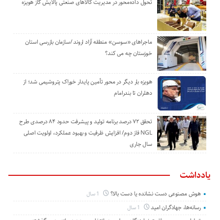
تحول داده‌محور در مدیریت کالاهای صنعتی پالایش گاز هویزه
ماجراهای «سوسن» منطقه آزاد اروند /سازمان بازرسی استان
خوزستان چه می کند؟
هویزه بار دیگر در محور تأمین پایدار خوراک پتروشیمی شد؛ از
دهلران تا بندرامام
تحقق ۷۲ درصد برنامه تولید و پیشرفت حدود ۸۴ درصدی طرح
NGL فاز دوم/ افزایش ظرفیت و بهبود عملکرد، اولویت اصلی
سال جاری
یادداشت
هوش مصنوعی دست نشانده یا دست بالا؟
1 سال
رسانه‌ها، جهادگران امید
1 سال