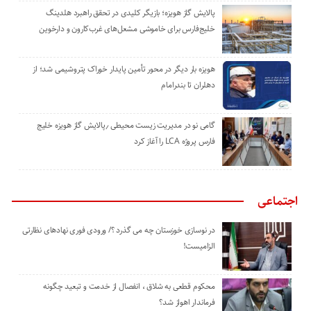
پالایش گاز هویزه؛ بازیگر کلیدی در تحقق راهبرد هلدینگ
خلیج‌فارس برای خاموشی مشعل‌های غرب‌کارون و دارخوین
هویزه بار دیگر در محور تأمین پایدار خوراک پتروشیمی شد؛ از
دهلران تا بندرامام
گامی نو در مدیریت زیست ‌محیطی ٫پالایش گاز هویزه خلیج
‌فارس پروژه LCA را آغاز کرد
اجتماعی
در نوسازی خوزستان چه می گذرد ؟/ ورودی فوری نهادهای نظارتی
الزامیست!
محکوم قطعی به شلاق ، انفصال از خدمت و تبعید چگونه
فرماندار اهواز شد؟