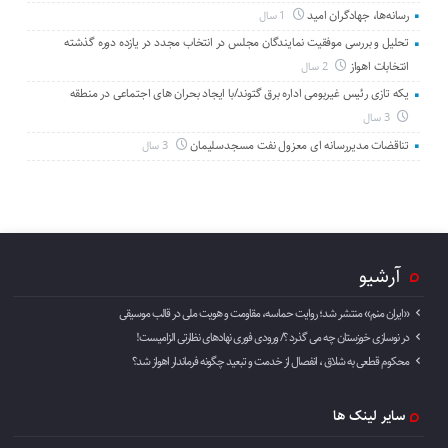
رسانه‌ها، جهادگران امید
1 سال
تحلیل و بررسی موفقیت نمایندگان مجلس در انتخاب مجدد در یازده دوره گذشته
انتخابات اهواز
2 سال
یکه تازی رئیس غیربومی اداره برق گتوند/با ایجاد بحران های اجتماعی در منطقه
3 سال
تناقضات مدیررسانه ای معزول نفت مسجدسلیمان
3 سال
آرشیو
«ایران منم» منتشر شد؛ روایت حماسه، مقاومت و هویت ملی در قالب موسیقی
در نوسازی خوزستان چه می گذرد ؟/ ورودی فوری نهادهای نظارتی الزامیست!
محکوم قطعی به شلاق ، انفصال از خدمت و تبعید چگونه فرماندار اهواز شد؟
سایر لینک ها