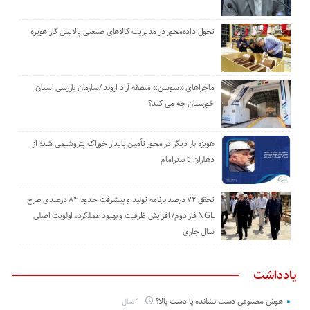
تحول داده‌محور در مدیریت کالاهای صنعتی پالایش گاز هویزه
ماجراهای «سوسن» منطقه آزاد اروند /سازمان بازرسی استان
خوزستان چه می کند؟
هویزه بار دیگر در محور تأمین پایدار خوراک پتروشیمی شد؛ از
دهلران تا بندرامام
تحقق ۷۲ درصد برنامه تولید و پیشرفت حدود ۸۴ درصدی طرح
NGL فاز دوم/ افزایش ظرفیت و بهبود عملکرد، اولویت اصلی
سال جاری
یادداشت
هوش مصنوعی دست نشانده یا دست بالا؟
1 سال