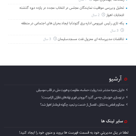
تحلیل و بررسی موفقیت نمایندگان مجلس در انتخاب مجدد در یازده دوره گذشته
انتخابات اهواز
2 سال
یکه تازی رئیس غیربومی اداره برق گتوند/با ایجاد بحران های اجتماعی در منطقه
3 سال
تناقضات مدیررسانه ای معزول نفت مسجدسلیمان
3 سال
آرشیو
«ایران منم» منتشر شد؛ روایت حماسه، مقاومت و هویت ملی در قالب موسیقی
در نوسازی خوزستان چه می گذرد ؟/ ورودی فوری نهادهای نظارتی الزامیست!
محکوم قطعی به شلاق ، انفصال از خدمت و تبعید چگونه فرماندار اهواز شد؟
سایر لینک ها
لطفا در پنل مديريتي خود به قسمت فهرست ها برويد و منوي خود را ايجاد كنيد!