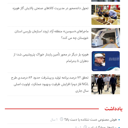
تحول داده‌محور در مدیریت کالاهای صنعتی پالایش گاز هویزه
ماجراهای «سوسن» منطقه آزاد اروند /سازمان بازرسی استان
خوزستان چه می کند؟
هویزه بار دیگر در محور تأمین پایدار خوراک پتروشیمی شد؛ از
دهلران تا بندرامام
تحقق ۷۲ درصد برنامه تولید و پیشرفت حدود ۸۴ درصدی طرح
NGL فاز دوم/ افزایش ظرفیت و بهبود عملکرد، اولویت اصلی
سال جاری
یادداشت
هوش مصنوعی دست نشانده یا دست بالا؟
1 سال
رسانه‌ها، جهادگران امید
1 سال