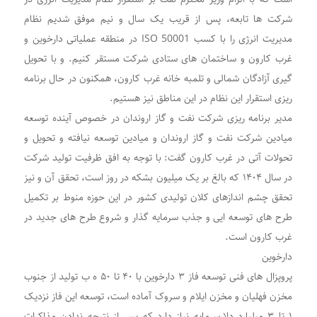
شرکت ها تابعه، پس از قریب یک سال و نیم موفق شدیم نظام
مدیریت انرژی را با کسب ISO 50001 در منطقه عملیاتی دارخوین و
غرب کارون و ساختمان های ستادی شرکت مستقر کنیم. و با تحویل
گیری آزادگان شمالی و تلمبه خانه غرب کارون، همکنون در حال برنامه
ریزی استقرار این نظام در این مناطق نیز هستیم.
مدیر برنامه ریزی شرکت نفت و گاز اروندان در خصوص آینده توسعه
میادین شرکت نفت و گاز اروندان و میادین توسعه نیافته و تحویل و
تحولات آتی در غرب کارون گفت: با توجه به افق ظرفیت تولید شرکت
در سال ۱۴۰۴ که بالغ بر یک میلیون بشکه در روز است، تحقق آن و نیز
تحقق چشم اندازهای کلان تولیدی کشور در این حوزه منوط بر تکمیل
طرح های توسعه ایی و جذب سرمایه گذار و شروع طرح های جدید در
غرب کارون است.
دارخوین
پروپزال های فنی توسعه فاز ۳ دارخوین با ۴۰ تا ۵۰ ه ب تولید از جنوب
مخزن فهلیان و مخزن ایلام و سروک آماده است، توسعه این فاز نزدیک
۱ تا ۳ میلیارد دلارسرمایه نیاز دارد که پس از نتیجه ندادن مذاکرات