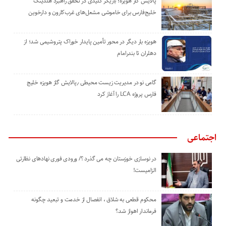
پالایش گاز هویزه؛ بازیگر کلیدی در تحقق راهبرد هلدینگ
خلیج‌فارس برای خاموشی مشعل‌های غرب‌کارون و دارخوین
هویزه بار دیگر در محور تأمین پایدار خوراک پتروشیمی شد؛ از
دهلران تا بندرامام
گامی نو در مدیریت زیست ‌محیطی ٫پالایش گاز هویزه خلیج
‌فارس پروژه LCA را آغاز کرد
اجتماعی
در نوسازی خوزستان چه می گذرد ؟/ ورودی فوری نهادهای نظارتی
الزامیست!
محکوم قطعی به شلاق ، انفصال از خدمت و تبعید چگونه
فرماندار اهواز شد؟