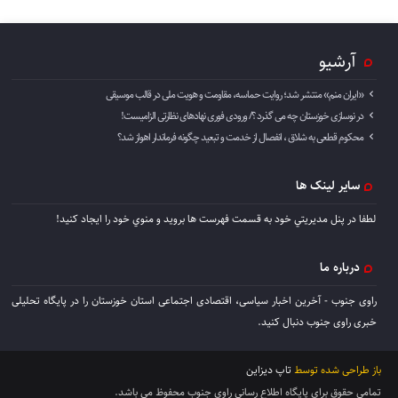
آرشیو
«ایران منم» منتشر شد؛ روایت حماسه، مقاومت و هویت ملی در قالب موسیقی
در نوسازی خوزستان چه می گذرد ؟/ ورودی فوری نهادهای نظارتی الزامیست!
محکوم قطعی به شلاق ، انفصال از خدمت و تبعید چگونه فرماندار اهواز شد؟
سایر لینک ها
لطفا در پنل مديريتي خود به قسمت فهرست ها برويد و منوي خود را ايجاد كنيد!
درباره ما
راوی جنوب - آخرین اخبار سیاسی، اقتصادی اجتماعی استان خوزستان را در پایگاه تحلیلی
خبری راوی جنوب دنبال کنید.
باز طراحی شده توسط
تاپ دیزاین
تمامی حقوق برای پایگاه اطلاع رسانی راوی جنوب محفوظ می باشد.