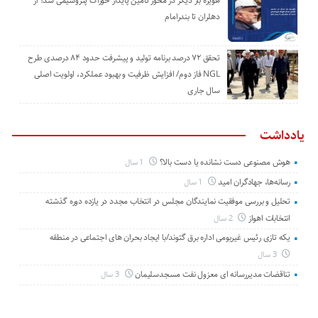
هویزه بار دیگر در محور تأمین پایدار خوراک پتروشیمی شد؛ از
دهلران تا بندرامام
تحقق ۷۲ درصد برنامه تولید و پیشرفت حدود ۸۴ درصدی طرح
NGL فاز دوم/ افزایش ظرفیت و بهبود عملکرد، اولویت اصلی
سال جاری
یادداشت
هوش مصنوعی دست نشانده یا دست بالا؟
1 سال
رسانه‌ها، جهادگران امید
1 سال
تحلیل و بررسی موفقیت نمایندگان مجلس در انتخاب مجدد در یازده دوره گذشته
انتخابات اهواز
2 سال
یکه تازی رئیس غیربومی اداره برق گتوند/با ایجاد بحران های اجتماعی در منطقه
3 سال
تناقضات مدیررسانه ای معزول نفت مسجدسلیمان
3 سال