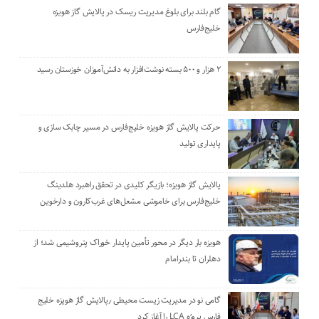
گام بلند برای بلوغ مدیریت ریسک در پالایش گاز هویزه
خلیج‌فارس
۲ هزار و ۵۰۰ بسته نوشت‌افزار به دانش‌آموزان خوزستان رسید
حرکت پالایش گاز هویزه خلیج‌فارس در مسیر چابک سازی و
پایداری تولید
پالایش گاز هویزه؛ بازیگر کلیدی در تحقق راهبرد هلدینگ
خلیج‌فارس برای خاموشی مشعل‌های غرب‌کارون و دارخوین
هویزه بار دیگر در محور تأمین پایدار خوراک پتروشیمی شد؛ از
دهلران تا بندرامام
گامی نو در مدیریت زیست ‌محیطی ٫پالایش گاز هویزه خلیج
‌فارس پروژه LCA را آغاز کرد