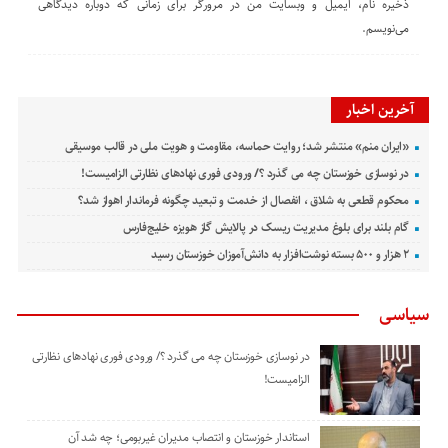
ذخیره نام، ایمیل و وبسایت من در مرورگر برای زمانی که دوباره دیدگاهی
می‌نویسم.
آخرین اخبار
«ایران منم» منتشر شد؛ روایت حماسه، مقاومت و هویت ملی در قالب موسیقی
در نوسازی خوزستان چه می گذرد ؟/ ورودی فوری نهادهای نظارتی الزامیست!
محکوم قطعی به شلاق ، انفصال از خدمت و تبعید چگونه فرماندار اهواز شد؟
گام بلند برای بلوغ مدیریت ریسک در پالایش گاز هویزه خلیج‌فارس
۲ هزار و ۵۰۰ بسته نوشت‌افزار به دانش‌آموزان خوزستان رسید
سیاسی
در نوسازی خوزستان چه می گذرد ؟/ ورودی فوری نهادهای نظارتی
الزامیست!
استاندار خوزستان و انتصاب مدیران غیربومی؛ چه شد آن