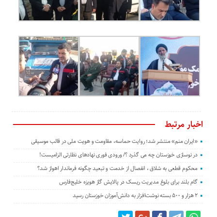
اخبار مرتبط
«ایران منم» منتشر شد؛ روایت حماسه، مقاومت و هویت ملی در قالب موسیقی
در نوسازی خوزستان چه می گذرد ؟/ ورودی فوری نهادهای نظارتی الزامیست!
محکوم قطعی به شلاق ، انفصال از خدمت و تبعید چگونه فرماندار اهواز شد؟
گام بلند برای بلوغ مدیریت ریسک در پالایش گاز هویزه خلیج‌فارس
۲ هزار و ۵۰۰ بسته نوشت‌افزار به دانش‌آموزان خوزستان رسید