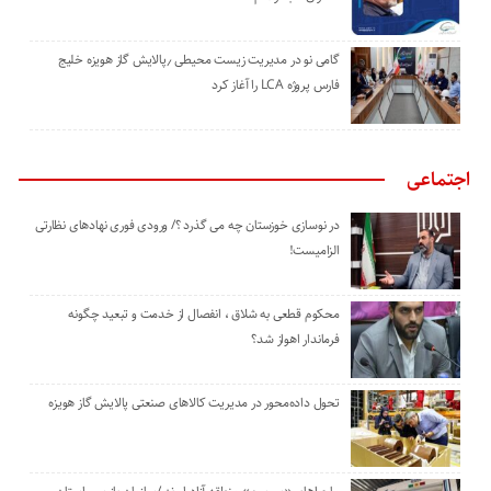
گامی نو در مدیریت زیست ‌محیطی ٫پالایش گاز هویزه خلیج
‌فارس پروژه LCA را آغاز کرد
اجتماعی
در نوسازی خوزستان چه می گذرد ؟/ ورودی فوری نهادهای نظارتی
الزامیست!
محکوم قطعی به شلاق ، انفصال از خدمت و تبعید چگونه
فرماندار اهواز شد؟
تحول داده‌محور در مدیریت کالاهای صنعتی پالایش گاز هویزه