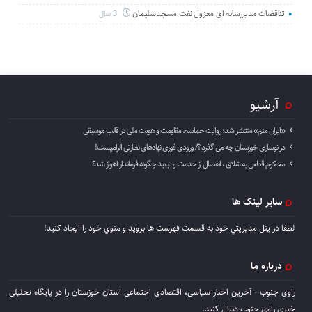
تناقضات مدیررسانه ای معزول نفت مسجدسلیمان
3 سال
آرشیو
«ایران منم» منتشر شد؛ روایت حماسه، مقاومت و هویت ملی در قالب موسیقی
در نوسازی خوزستان چه می گذرد ؟/ ورودی فوری نهادهای نظارتی الزامیست!
محکوم قطعی به شلاق ، انفصال از خدمت و تبعید چگونه فرماندار اهواز شد؟
سایر لینک ها
لطفا در پنل مديريتي خود به قسمت فهرست ها برويد و منوي خود را ايجاد كنيد!
درباره ما
راوی جنوب - آخرین اخبار سیاسی، اقتصادی اجتماعی استان خوزستان را در پایگاه تحلیلی
خبری راوی جنوب دنبال کنید.