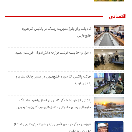
اقتصادی
گام بلند برای بلوغ مدیریت ریسک در پالایش گاز هویزه
خلیج‌فارس
۲ هزار و ۵۰۰ بسته نوشت‌افزار به دانش‌آموزان خوزستان رسید
حرکت پالایش گاز هویزه خلیج‌فارس در مسیر چابک سازی و
پایداری تولید
پالایش گاز هویزه؛ بازیگر کلیدی در تحقق راهبرد هلدینگ
خلیج‌فارس برای خاموشی مشعل‌های غرب‌کارون و دارخوین
هویزه بار دیگر در محور تأمین پایدار خوراک پتروشیمی شد؛ از
دهلران تا بندرامام