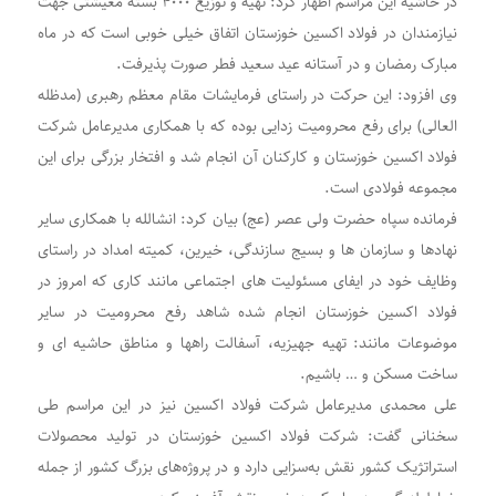
در حاشیه این مراسم اظهار کرد: تهیه و توزیع ۴۰۰۰ بسته معیشتی جهت
نیازمندان در فولاد اکسین خوزستان اتفاق خیلی خوبی است که در ماه
مبارک رمضان و در آستانه عید سعید فطر صورت پذیرفت.
وی افزود: این حرکت در راستای فرمایشات مقام معظم رهبری (مدظله
العالی) برای رفع محرومیت زدایی بوده که با همکاری مدیرعامل شرکت
فولاد اکسین خوزستان و کارکنان آن انجام شد و افتخار بزرگی برای این
مجموعه فولادی است.
فرمانده سپاه حضرت ولی عصر (عج) بیان کرد: انشالله با همکاری سایر
نهادها و سازمان ها و بسیج سازندگی، خیرین، کمیته امداد در راستای
وظایف خود در ایفای مسئولیت های اجتماعی مانند کاری که امروز در
فولاد اکسین خوزستان انجام شده شاهد رفع محرومیت در سایر
موضوعات مانند: تهیه جهیزیه، آسفالت راهها و مناطق حاشیه ای و
ساخت مسکن و … باشیم.
علی محمدی مدیرعامل شرکت فولاد اکسین نیز در این مراسم طی
سخنانی گفت: شرکت فولاد اکسین خوزستان در تولید محصولات
استراتژیک کشور نقش به‌سزایی دارد و در پروژه‌های بزرگ کشور از جمله