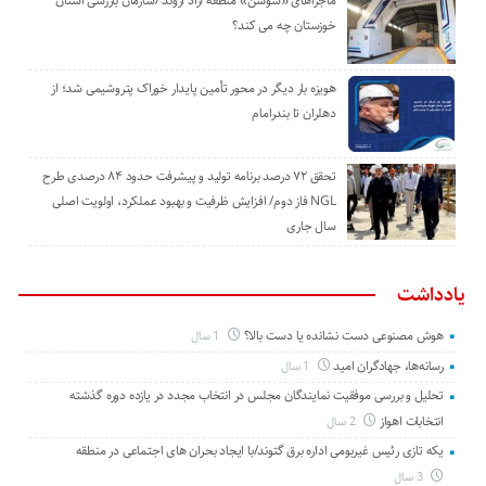
ماجراهای «سوسن» منطقه آزاد اروند /سازمان بازرسی استان
خوزستان چه می کند؟
هویزه بار دیگر در محور تأمین پایدار خوراک پتروشیمی شد؛ از
دهلران تا بندرامام
تحقق ۷۲ درصد برنامه تولید و پیشرفت حدود ۸۴ درصدی طرح
NGL فاز دوم/ افزایش ظرفیت و بهبود عملکرد، اولویت اصلی
سال جاری
یادداشت
هوش مصنوعی دست نشانده یا دست بالا؟
1 سال
رسانه‌ها، جهادگران امید
1 سال
تحلیل و بررسی موفقیت نمایندگان مجلس در انتخاب مجدد در یازده دوره گذشته
انتخابات اهواز
2 سال
یکه تازی رئیس غیربومی اداره برق گتوند/با ایجاد بحران های اجتماعی در منطقه
3 سال