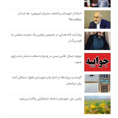
استاندار خوزستان و انتصاب مدیران غیربومی؛ چه شد آن
مخالفت‌ها؟
پیام آیت الله هدایی در خصوص توهین یک نماینده مجلس به
قوم بزرگ لر
جوابیه جمال عالمی نیسی در پاسخ به مطلب منتشر شده راوی
جنوب
گم شدن پرونده‌ها در اداره راه و شهرسازی اهواز؛ مشکلی آشنا
برای مراجعان
اراضی ملی خوزستان با هدف اشتغالزایی واگذار می‌شود