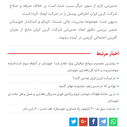
مدیریتی لازم از سوی دیگر سبب شده است بر خلاف صرفه و صلاح
شرکت کربن ایران اعتراض پرسنل را در شرکت ایجاد کرده است.
بدیهی است مجموعه مدیریت عالی شستا، تاپیکو و استاندار خوزستان
ضمن بررسی دقیق ابعاد مدیریتی شرکت کربن ایران مانع از بحران
آفرینی احتمالی کریمی در آینده بشوند.
اخبار مرتبط
بیشترین مصدوم سوانح ترافیکی ویژه اعلام شد؛ خوزستان در آمارها سوم است/سایه
سوءمدیریت بر اداره کل راهداری خوزستان
در شرکت کربن ایران چه می گذرد؟
نوزادی که در مسیر زیارت چشم به جهان گشود
در پی حادثه هولناک شوشتر؛ لزوم برکناری فوری مدیرکل راهداری و حمل و نقل جاده ای
خوزستان
خسارت سیل به ۳۰۰ کیلومتر راه عشایری خوزستان/ تلف شدن ۲۰۰ راس دام