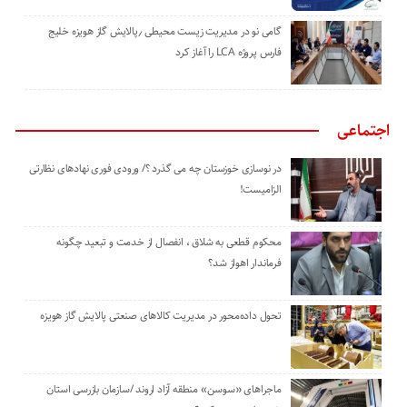
گامی نو در مدیریت زیست ‌محیطی ٫پالایش گاز هویزه خلیج
‌فارس پروژه LCA را آغاز کرد
اجتماعی
در نوسازی خوزستان چه می گذرد ؟/ ورودی فوری نهادهای نظارتی
الزامیست!
محکوم قطعی به شلاق ، انفصال از خدمت و تبعید چگونه
فرماندار اهواز شد؟
تحول داده‌محور در مدیریت کالاهای صنعتی پالایش گاز هویزه
ماجراهای «سوسن» منطقه آزاد اروند /سازمان بازرسی استان