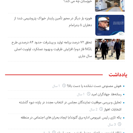
خوزستان چه می کند؟
هویزه بار دیگر در محور تأمین پایدار خوراک پتروشیمی شد؛ از
دهلران تا بندرامام
تحقق ۷۲ درصد برنامه تولید و پیشرفت حدود ۸۴ درصدی طرح
NGL فاز دوم/ افزایش ظرفیت و بهبود عملکرد، اولویت اصلی
سال جاری
یادداشت
هوش مصنوعی دست نشانده یا دست بالا؟
1 سال
رسانه‌ها، جهادگران امید
1 سال
تحلیل و بررسی موفقیت نمایندگان مجلس در انتخاب مجدد در یازده دوره گذشته
انتخابات اهواز
2 سال
یکه تازی رئیس غیربومی اداره برق گتوند/با ایجاد بحران های اجتماعی در منطقه
3 سال
تناقضات مدیررسانه ای معزول نفت مسجدسلیمان
3 سال