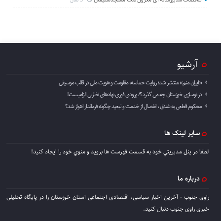
آرشیو
«ایران منم» منتشر شد؛ روایت حماسه، مقاومت و هویت ملی در قالب موسیقی
در نوسازی خوزستان چه می گذرد ؟/ ورودی فوری نهادهای نظارتی الزامیست!
محکوم قطعی به شلاق ، انفصال از خدمت و تبعید چگونه فرماندار اهواز شد؟
سایر لینک ها
لطفا در پنل مديريتي خود به قسمت فهرست ها برويد و منوي خود را ايجاد كنيد!
درباره ما
راوی جنوب - آخرین اخبار سیاسی، اقتصادی اجتماعی استان خوزستان را در پایگاه تحلیلی
خبری راوی جنوب دنبال کنید.