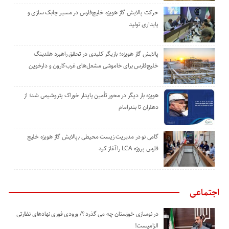
حرکت پالایش گاز هویزه خلیج‌فارس در مسیر چابک سازی و
پایداری تولید
پالایش گاز هویزه؛ بازیگر کلیدی در تحقق راهبرد هلدینگ
خلیج‌فارس برای خاموشی مشعل‌های غرب‌کارون و دارخوین
هویزه بار دیگر در محور تأمین پایدار خوراک پتروشیمی شد؛ از
دهلران تا بندرامام
گامی نو در مدیریت زیست ‌محیطی ٫پالایش گاز هویزه خلیج
‌فارس پروژه LCA را آغاز کرد
اجتماعی
در نوسازی خوزستان چه می گذرد ؟/ ورودی فوری نهادهای نظارتی
الزامیست!