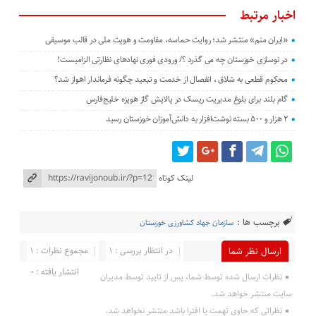
اخبار مرتبط
«ایران منم» منتشر شد؛ روایت حماسه، مقاومت و هویت ملی در قالب موسیقی
در نوسازی خوزستان چه می گذرد ؟/ ورودی فوری نهادهای نظارتی الزامیست!
محکوم قطعی به شلاق ، انفصال از خدمت و تبعید چگونه فرماندار اهواز شد؟
گام بلند برای بلوغ مدیریت ریسک در پالایش گاز هویزه خلیج‌فارس
۲ هزار و ۵۰۰ بسته نوشت‌افزار به دانش‌آموزان خوزستان رسید
لینک کوتاه
برچسب ها :
سازمان جهاد کشاورزی خوزستان
در انتظار بررسی : 1
مجموع نظرات : 1
ارسال نظر شما
انتشار یافته : 0
نظرات ارسال شده توسط شما، پس از تایید توسط مدیران
سایت منتشر خواهد شد.
نظراتی که حاوی تهمت یا افترا باشد منتشر نخواهد شد.