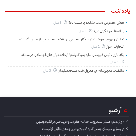
یادداشت
هوش مصنوعی دست نشانده یا دست بالا؟
1 سال
رسانه‌ها، جهادگران امید
1 سال
تحلیل و بررسی موفقیت نمایندگان مجلس در انتخاب مجدد در یازده دوره گذشته
انتخابات اهواز
2 سال
یکه تازی رئیس غیربومی اداره برق گتوند/با ایجاد بحران های اجتماعی در منطقه
3 سال
تناقضات مدیررسانه ای معزول نفت مسجدسلیمان
3 سال
آرشیو
«ایران منم» منتشر شد؛ روایت حماسه، مقاومت و هویت ملی در قالب موسیقی
در نوسازی خوزستان چه می گذرد ؟/ ورودی فوری نهادهای نظارتی الزامیست!