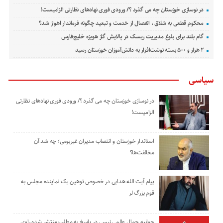
در نوسازی خوزستان چه می گذرد ؟/ ورودی فوری نهادهای نظارتی الزامیست!
محکوم قطعی به شلاق ، انفصال از خدمت و تبعید چگونه فرماندار اهواز شد؟
گام بلند برای بلوغ مدیریت ریسک در پالایش گاز هویزه خلیج‌فارس
۲ هزار و ۵۰۰ بسته نوشت‌افزار به دانش‌آموزان خوزستان رسید
سیاسی
در نوسازی خوزستان چه می گذرد ؟/ ورودی فوری نهادهای نظارتی
الزامیست!
استاندار خوزستان و انتصاب مدیران غیربومی؛ چه شد آن
مخالفت‌ها؟
پیام آیت الله هدایی در خصوص توهین یک نماینده مجلس به
قوم بزرگ لر
جوابیه جمال عالمی نیسی در پاسخ به مطلب منتشر شده راوی