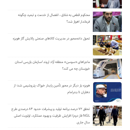
محکوم قطعی به شلاق ، انفصال از خدمت و تبعید چگونه
فرماندار اهواز شد؟
تحول داده‌محور در مدیریت کالاهای صنعتی پالایش گاز هویزه
ماجراهای «سوسن» منطقه آزاد اروند /سازمان بازرسی استان
خوزستان چه می کند؟
هویزه بار دیگر در محور تأمین پایدار خوراک پتروشیمی شد؛ از
دهلران تا بندرامام
تحقق ۷۲ درصد برنامه تولید و پیشرفت حدود ۸۴ درصدی طرح
NGL فاز دوم/ افزایش ظرفیت و بهبود عملکرد، اولویت اصلی
سال جاری