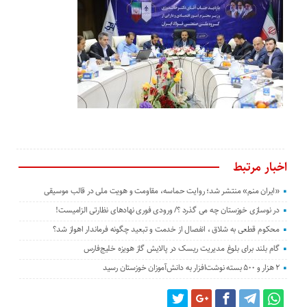
اخبار مرتبط
«ایران منم» منتشر شد؛ روایت حماسه، مقاومت و هویت ملی در قالب موسیقی
در نوسازی خوزستان چه می گذرد ؟/ ورودی فوری نهادهای نظارتی الزامیست!
محکوم قطعی به شلاق ، انفصال از خدمت و تبعید چگونه فرماندار اهواز شد؟
گام بلند برای بلوغ مدیریت ریسک در پالایش گاز هویزه خلیج‌فارس
۲ هزار و ۵۰۰ بسته نوشت‌افزار به دانش‌آموزان خوزستان رسید