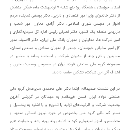
استان خوزستان، شامگاه روز پنج شنبه ۷ اردیبهشت ماه، هیأتی متشکل
از دکتر خاندوزی وزیر امور اقتصادی و دارایی، دکتر یوسفی نماینده مردم
اهواز در مجلس شورای اسلامی، دکتر آزادی معاون امور شعب و
بازاریابی منطقه یک کشور، دکتر نصرتی رئیس اداره کل سرمایه‌گذاری و
امور شرکت ها، معاونین و مدیران بانک ملی ایران، دکتر الاسوند مدیر
کل امور مالیاتی خوزستان، جمعی از مدیران ستادی و صنعتی استان،
معاونین و تنی چند از مدیران شرکت و اصحاب رسانه با حضور در
مجموعه گروه ملی صنعتی فولاد ایران در خصوص وضعیت جاری و
اهداف آتی این شرکت، تشکیل جلسه دادند.
در این نشست صمیمانه، ابتدا دکتر علی محمدی مدیرعامل گروه ملی
صنعتی فولاد ایران ضمن خیرمقدم به مهمانان در گزارشی آخرین
وضعیت شرکت و ظرفیت‌های تولید را تشریح و با اشاره به پتانسیل و
بستر کم نظیر گروه ملی بخصوص در حوزه نیروی انسانی متعهد و
متخصص، اظهار امیدواری کرد با ادامه روند روبه رشد و حمایت های
بانک ملی ایران و سایر بانک ها بویژه در زمینه اجرای مصوبات ستاد