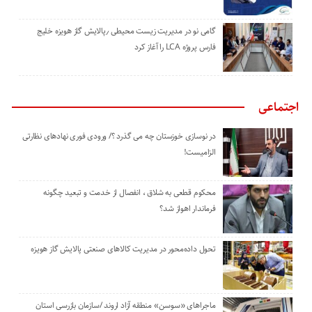
گامی نو در مدیریت زیست ‌محیطی ٫پالایش گاز هویزه خلیج
‌فارس پروژه LCA را آغاز کرد
اجتماعی
در نوسازی خوزستان چه می گذرد ؟/ ورودی فوری نهادهای نظارتی
الزامیست!
محکوم قطعی به شلاق ، انفصال از خدمت و تبعید چگونه
فرماندار اهواز شد؟
تحول داده‌محور در مدیریت کالاهای صنعتی پالایش گاز هویزه
ماجراهای «سوسن» منطقه آزاد اروند /سازمان بازرسی استان