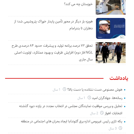
خوزستان چه می کند؟
هویزه بار دیگر در محور تأمین پایدار خوراک پتروشیمی شد؛ از
دهلران تا بندرامام
تحقق ۷۲ درصد برنامه تولید و پیشرفت حدود ۸۴ درصدی طرح
NGL فاز دوم/ افزایش ظرفیت و بهبود عملکرد، اولویت اصلی
سال جاری
یادداشت
هوش مصنوعی دست نشانده یا دست بالا؟
1 سال
رسانه‌ها، جهادگران امید
1 سال
تحلیل و بررسی موفقیت نمایندگان مجلس در انتخاب مجدد در یازده دوره گذشته
انتخابات اهواز
2 سال
یکه تازی رئیس غیربومی اداره برق گتوند/با ایجاد بحران های اجتماعی در منطقه
3 سال