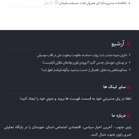
تناقضات مدیررسانه ای معزول نفت مسجدسلیمان
3 سال
آرشیو
«ایران منم» منتشر شد؛ روایت حماسه، مقاومت و هویت ملی در قالب موسیقی
در نوسازی خوزستان چه می گذرد ؟/ ورودی فوری نهادهای نظارتی الزامیست!
محکوم قطعی به شلاق ، انفصال از خدمت و تبعید چگونه فرماندار اهواز شد؟
سایر لینک ها
لطفا در پنل مديريتي خود به قسمت فهرست ها برويد و منوي خود را ايجاد كنيد!
درباره ما
راوی جنوب - آخرین اخبار سیاسی، اقتصادی اجتماعی استان خوزستان را در پایگاه تحلیلی
خبری راوی جنوب دنبال کنید.