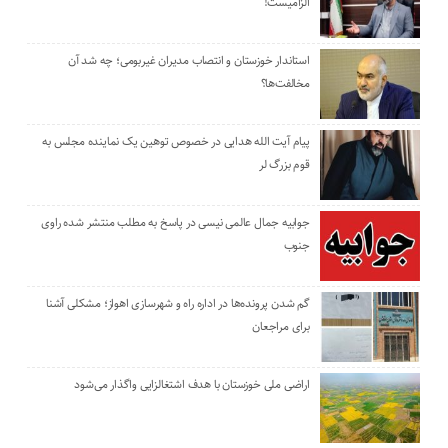
الزامیست!
استاندار خوزستان و انتصاب مدیران غیربومی؛ چه شد آن
مخالفت‌ها؟
پیام آیت الله هدایی در خصوص توهین یک نماینده مجلس به
قوم بزرگ لر
جوابیه جمال عالمی نیسی در پاسخ به مطلب منتشر شده راوی
جنوب
گم شدن پرونده‌ها در اداره راه و شهرسازی اهواز؛ مشکلی آشنا
برای مراجعان
اراضی ملی خوزستان با هدف اشتغالزایی واگذار می‌شود