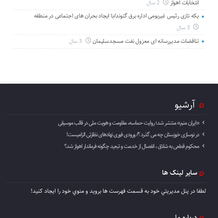
انتخابات اهواز
2 سال
یکه تازی رئیس غیربومی اداره برق گتوند/با ایجاد بحران های اجتماعی در منطقه
3 سال
تناقضات مدیررسانه ای معزول نفت مسجدسلیمان
3 سال
آرشیو
«ایران منم» منتشر شد؛ روایت حماسه، مقاومت و هویت ملی در قالب موسیقی
در نوسازی خوزستان چه می گذرد ؟/ ورودی فوری نهادهای نظارتی الزامیست!
محکوم قطعی به شلاق ، انفصال از خدمت و تبعید چگونه فرماندار اهواز شد؟
سایر لینک ها
لطفا در پنل مديريتي خود به قسمت فهرست ها برويد و منوي خود را ايجاد كنيد!
درباره ما