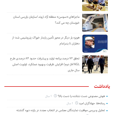
ماجراهای «سوسن» منطقه آزاد اروند /سازمان بازرسی استان
خوزستان چه می کند؟
هویزه بار دیگر در محور تأمین پایدار خوراک پتروشیمی شد؛ از
دهلران تا بندرامام
تحقق ۷۲ درصد برنامه تولید و پیشرفت حدود ۸۴ درصدی طرح
NGL فاز دوم/ افزایش ظرفیت و بهبود عملکرد، اولویت اصلی
سال جاری
یادداشت
هوش مصنوعی دست نشانده یا دست بالا؟
1 سال
رسانه‌ها، جهادگران امید
1 سال
تحلیل و بررسی موفقیت نمایندگان مجلس در انتخاب مجدد در یازده دوره گذشته