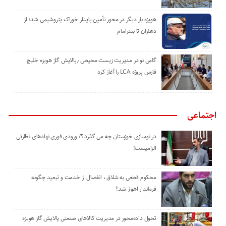
هویزه بار دیگر در محور تأمین پایدار خوراک پتروشیمی شد؛ از
دهلران تا بندرامام
گامی نو در مدیریت زیست ‌محیطی ٫پالایش گاز هویزه خلیج
‌فارس پروژه LCA را آغاز کرد
اجتماعی
در نوسازی خوزستان چه می گذرد ؟/ ورودی فوری نهادهای نظارتی
الزامیست!
محکوم قطعی به شلاق ، انفصال از خدمت و تبعید چگونه
فرماندار اهواز شد؟
تحول داده‌محور در مدیریت کالاهای صنعتی پالایش گاز هویزه