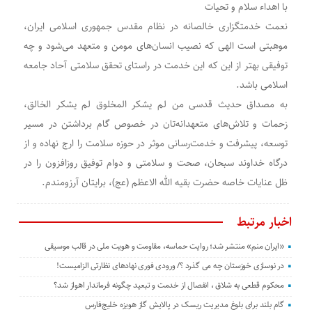
با اهداء سلام و تحیات
نعمت خدمتگزاری خالصانه در نظام مقدس جمهوری اسلامی ایران،
موهبتی است الهی که نصیب انسان‌های مومن و متعهد می‌شود و چه
توفیقی بهتر از این که این خدمت در راستای تحقق سلامتی آحاد جامعه
اسلامی باشد.
به مصداق حدیث قدسی من لم یشکر المخلوق لم یشکر الخالق،
زحمات و تلاش‌های متعهدانه‌تان در خصوص گام برداشتن در مسیر
توسعه، پیشرفت و خدمت‌رسانی موثر در حوزه سلامت را ارج نهاده و از
درگاه خداوند سبحان، صحت و سلامتی و دوام توفیق روزافزون را در
ظل عنایات خاصه حضرت بقیه الله الاعظم (عج)، برایتان آرزومندم.
اخبار مرتبط
«ایران منم» منتشر شد؛ روایت حماسه، مقاومت و هویت ملی در قالب موسیقی
در نوسازی خوزستان چه می گذرد ؟/ ورودی فوری نهادهای نظارتی الزامیست!
محکوم قطعی به شلاق ، انفصال از خدمت و تبعید چگونه فرماندار اهواز شد؟
گام بلند برای بلوغ مدیریت ریسک در پالایش گاز هویزه خلیج‌فارس