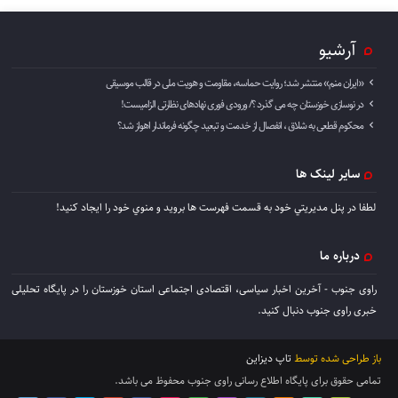
آرشیو
«ایران منم» منتشر شد؛ روایت حماسه، مقاومت و هویت ملی در قالب موسیقی
در نوسازی خوزستان چه می گذرد ؟/ ورودی فوری نهادهای نظارتی الزامیست!
محکوم قطعی به شلاق ، انفصال از خدمت و تبعید چگونه فرماندار اهواز شد؟
سایر لینک ها
لطفا در پنل مديريتي خود به قسمت فهرست ها برويد و منوي خود را ايجاد كنيد!
درباره ما
راوی جنوب - آخرین اخبار سیاسی، اقتصادی اجتماعی استان خوزستان را در پایگاه تحلیلی
خبری راوی جنوب دنبال کنید.
باز طراحی شده توسط
تاپ دیزاین
تمامی حقوق برای پایگاه اطلاع رسانی راوی جنوب محفوظ می باشد.