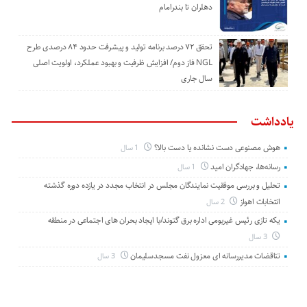
دهلران تا بندرامام
تحقق ۷۲ درصد برنامه تولید و پیشرفت حدود ۸۴ درصدی طرح
NGL فاز دوم/ افزایش ظرفیت و بهبود عملکرد، اولویت اصلی
سال جاری
یادداشت
هوش مصنوعی دست نشانده یا دست بالا؟
1 سال
رسانه‌ها، جهادگران امید
1 سال
تحلیل و بررسی موفقیت نمایندگان مجلس در انتخاب مجدد در یازده دوره گذشته
انتخابات اهواز
2 سال
یکه تازی رئیس غیربومی اداره برق گتوند/با ایجاد بحران های اجتماعی در منطقه
3 سال
تناقضات مدیررسانه ای معزول نفت مسجدسلیمان
3 سال