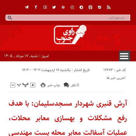
امروز : شنبه, ۱۷ مرداد , ۱۴۰۵
کد خبر : 12284
تاریخ انتشار : یکشنبه ۱۷ اردیبهشت ۱۴۰۲ - ۱۶:۳۰
اخرین خبر ها
0 نظر
چاپ خبر
آرش قنبری شهردار مسجدسلیمان: با هدف
رفع مشکلات و بهسازی معابر محلات،
عملیات آسفالت معابر محله پست مهندسی