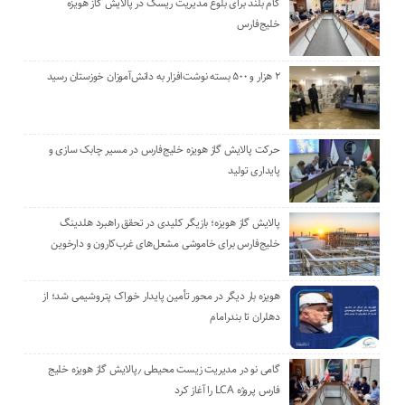
گام بلند برای بلوغ مدیریت ریسک در پالایش گاز هویزه
خلیج‌فارس
۲ هزار و ۵۰۰ بسته نوشت‌افزار به دانش‌آموزان خوزستان رسید
حرکت پالایش گاز هویزه خلیج‌فارس در مسیر چابک سازی و
پایداری تولید
پالایش گاز هویزه؛ بازیگر کلیدی در تحقق راهبرد هلدینگ
خلیج‌فارس برای خاموشی مشعل‌های غرب‌کارون و دارخوین
هویزه بار دیگر در محور تأمین پایدار خوراک پتروشیمی شد؛ از
دهلران تا بندرامام
گامی نو در مدیریت زیست ‌محیطی ٫پالایش گاز هویزه خلیج
‌فارس پروژه LCA را آغاز کرد