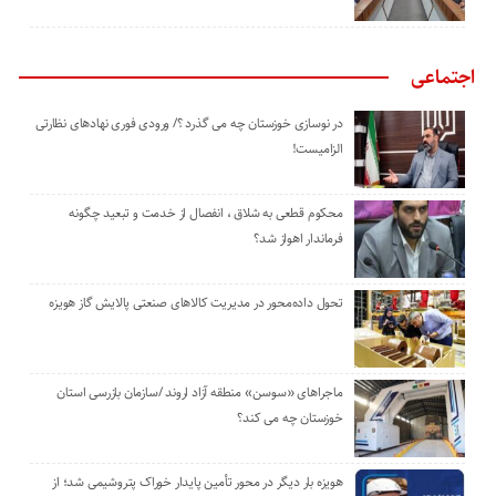
اجتماعی
در نوسازی خوزستان چه می گذرد ؟/ ورودی فوری نهادهای نظارتی
الزامیست!
محکوم قطعی به شلاق ، انفصال از خدمت و تبعید چگونه
فرماندار اهواز شد؟
تحول داده‌محور در مدیریت کالاهای صنعتی پالایش گاز هویزه
ماجراهای «سوسن» منطقه آزاد اروند /سازمان بازرسی استان
خوزستان چه می کند؟
هویزه بار دیگر در محور تأمین پایدار خوراک پتروشیمی شد؛ از