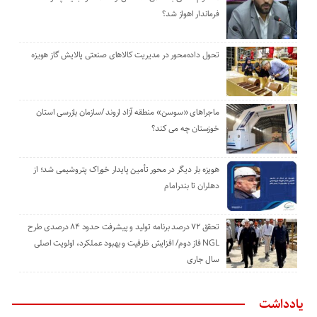
فرماندار اهواز شد؟
تحول داده‌محور در مدیریت کالاهای صنعتی پالایش گاز هویزه
ماجراهای «سوسن» منطقه آزاد اروند /سازمان بازرسی استان
خوزستان چه می کند؟
هویزه بار دیگر در محور تأمین پایدار خوراک پتروشیمی شد؛ از
دهلران تا بندرامام
تحقق ۷۲ درصد برنامه تولید و پیشرفت حدود ۸۴ درصدی طرح
NGL فاز دوم/ افزایش ظرفیت و بهبود عملکرد، اولویت اصلی
سال جاری
یادداشت