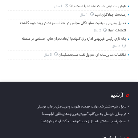
هوش مصنوعی دست نشانده یا دست بالا؟
1 سال
رسانه‌ها، جهادگران امید
1 سال
تحلیل و بررسی موفقیت نمایندگان مجلس در انتخاب مجدد در یازده دوره گذشته
انتخابات اهواز
2 سال
یکه تازی رئیس غیربومی اداره برق گتوند/با ایجاد بحران های اجتماعی در منطقه
3 سال
تناقضات مدیررسانه ای معزول نفت مسجدسلیمان
3 سال
آرشیو
«ایران منم» منتشر شد؛ روایت حماسه، مقاومت و هویت ملی در قالب موسیقی
در نوسازی خوزستان چه می گذرد ؟/ ورودی فوری نهادهای نظارتی الزامیست!
محکوم قطعی به شلاق ، انفصال از خدمت و تبعید چگونه فرماندار اهواز شد؟
سایر لینک ها