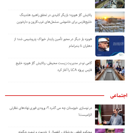
پالایش گاز هویزه؛ بازیگر کلیدی در تحقق راهبرد هلدینگ
خلیج‌فارس برای خاموشی مشعل‌های غرب‌کارون و دارخوین
هویزه بار دیگر در محور تأمین پایدار خوراک پتروشیمی شد؛ از
دهلران تا بندرامام
گامی نو در مدیریت زیست ‌محیطی ٫پالایش گاز هویزه خلیج
‌فارس پروژه LCA را آغاز کرد
اجتماعی
در نوسازی خوزستان چه می گذرد ؟/ ورودی فوری نهادهای نظارتی
الزامیست!
محکوم قطعی به شلاق ، انفصال از خدمت و تبعید چگونه