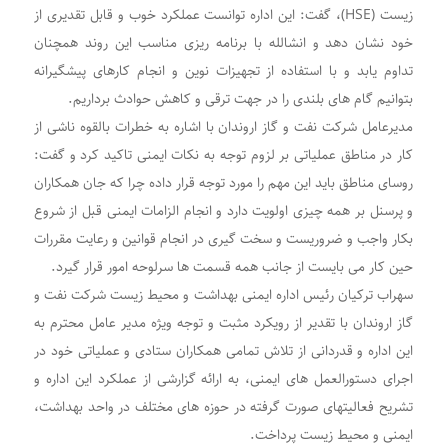
زیست (HSE)، گفت: این اداره توانست عملکرد خوب و قابل تقدیری از
خود نشان دهد و انشالله با برنامه ریزی مناسب این روند همچنان
تداوم یابد و با استفاده از تجهیزات نوین و انجام کارهای پیشگیرانه
بتوانیم گام های بلندی را در جهت ترقی و کاهش حوادث برداریم.
مدیرعامل شرکت نفت و گاز اروندان با اشاره به خطرات بالقوه ناشی از
کار در مناطق عملیاتی بر لزوم توجه به نکات ایمنی تاکید کرد و گفت:
روسای مناطق باید این مهم را مورد توجه قرار داده چرا که جان همکاران
و پرسنل بر همه چیزی اولویت دارد و انجام الزامات ایمنی قبل از شروع
بکار واجب و ضروریست و سخت گیری در انجام قوانین و رعایت مقررات
حین کار می بایست از جانب همه قسمت ها سرلوحه امور قرار گیرد.
سهراب ترکیان رئیس اداره ایمنی بهداشت و محیط زیست شرکت نفت و
گاز اروندان با تقدیر از رویکرد مثبت و توجه ویژه مدیر عامل محترم به
این اداره و قدردانی از تلاش تمامی همکاران ستادی و عملیاتی خود در
اجرای دستورالعمل های ایمنی، به ارائه گزارشی از عملکرد این اداره و
تشریح فعالیتهای صورت گرفته در حوزه های مختلف در واحد بهداشت،
ایمنی و محیط زیست پرداخت.