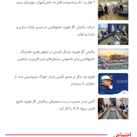
۲ هزار و ۵۰۰ بسته نوشت‌افزار به دانش‌آموزان خوزستان رسید
حرکت پالایش گاز هویزه خلیج‌فارس در مسیر چابک سازی و
پایداری تولید
پالایش گاز هویزه؛ بازیگر کلیدی در تحقق راهبرد هلدینگ
خلیج‌فارس برای خاموشی مشعل‌های غرب‌کارون و دارخوین
هویزه بار دیگر در محور تأمین پایدار خوراک پتروشیمی شد؛ از
دهلران تا بندرامام
گامی نو در مدیریت زیست ‌محیطی ٫پالایش گاز هویزه خلیج
‌فارس پروژه LCA را آغاز کرد
اجتماعی