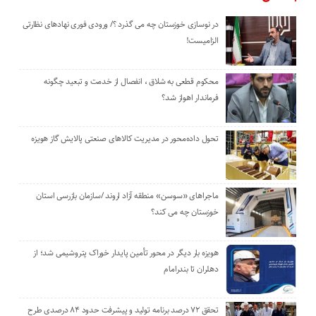
در نوسازی خوزستان چه می گذرد ؟/ ورودی فوری نهادهای نظارتی
الزامیست!
محکوم قطعی به شلاق ، انفصال از خدمت و تبعید چگونه
فرماندار اهواز شد؟
تحول داده‌محور در مدیریت کالاهای صنعتی پالایش گاز هویزه
ماجراهای «سوسن» منطقه آزاد اروند /سازمان بازرسی استان
خوزستان چه می کند؟
هویزه بار دیگر در محور تأمین پایدار خوراک پتروشیمی شد؛ از
دهلران تا بندرامام
تحقق ۷۲ درصد برنامه تولید و پیشرفت حدود ۸۴ درصدی طرح