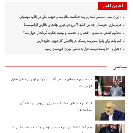
آخرین اخبار
«ایران منم» منتشر شد؛ روایت حماسه، مقاومت و هویت ملی در قالب موسیقی
در نوسازی خوزستان چه می گذرد ؟/ ورودی فوری نهادهای نظارتی الزامیست!
محکوم قطعی به شلاق ، انفصال از خدمت و تبعید چگونه فرماندار اهواز شد؟
گام بلند برای بلوغ مدیریت ریسک در پالایش گاز هویزه خلیج‌فارس
۲ هزار و ۵۰۰ بسته نوشت‌افزار به دانش‌آموزان خوزستان رسید
سیاسی
در نوسازی خوزستان چه می گذرد ؟/ ورودی فوری نهادهای نظارتی
الزامیست!
استاندار خوزستان و انتصاب مدیران غیربومی؛ چه شد آن
مخالفت‌ها؟
پیام آیت الله هدایی در خصوص توهین یک نماینده مجلس به