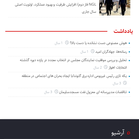
NGL فاز دوم/ افزایش ظرفیت و بهبود عملکرد، اولویت اصلی
سال جاری
یادداشت
هوش مصنوعی دست نشانده یا دست بالا؟
1 سال
رسانه‌ها، جهادگران امید
1 سال
تحلیل و بررسی موفقیت نمایندگان مجلس در انتخاب مجدد در یازده دوره گذشته
انتخابات اهواز
2 سال
یکه تازی رئیس غیربومی اداره برق گتوند/با ایجاد بحران های اجتماعی در منطقه
3 سال
تناقضات مدیررسانه ای معزول نفت مسجدسلیمان
3 سال
آرشیو