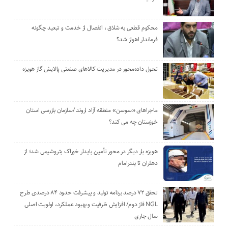
محکوم قطعی به شلاق ، انفصال از خدمت و تبعید چگونه
فرماندار اهواز شد؟
تحول داده‌محور در مدیریت کالاهای صنعتی پالایش گاز هویزه
ماجراهای «سوسن» منطقه آزاد اروند /سازمان بازرسی استان
خوزستان چه می کند؟
هویزه بار دیگر در محور تأمین پایدار خوراک پتروشیمی شد؛ از
دهلران تا بندرامام
تحقق ۷۲ درصد برنامه تولید و پیشرفت حدود ۸۴ درصدی طرح
NGL فاز دوم/ افزایش ظرفیت و بهبود عملکرد، اولویت اصلی
سال جاری