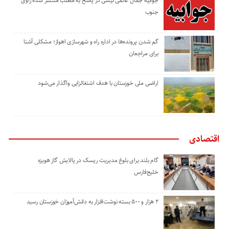
جوابیه جمال عالمی نیسی در پاسخ به مطلب منتشر شده راوی
جنوب
گم شدن پرونده‌ها در اداره راه و شهرسازی اهواز؛ مشکلی آشنا
برای مراجعان
اراضی ملی خوزستان با هدف اشتغالزایی واگذار می‌شود
اقتصادی
گام بلند برای بلوغ مدیریت ریسک در پالایش گاز هویزه
خلیج‌فارس
۲ هزار و ۵۰۰ بسته نوشت‌افزار به دانش‌آموزان خوزستان رسید