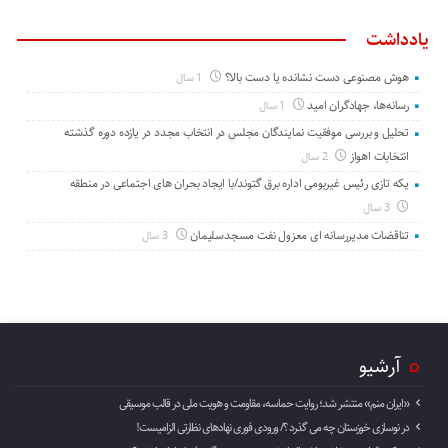
یادداشت
هوش مصنوعی دست نشانده یا دست بالا؟
1 سال
رسانه‌ها، جهادگران امید
1 سال
تحلیل و بررسی موفقیت نمایندگان مجلس در انتخاب مجدد در یازده دوره گذشته
انتخابات اهواز
2 سال
یکه تازی رئیس غیربومی اداره برق گتوند/با ایجاد بحران های اجتماعی در منطقه
3 سال
تناقضات مدیررسانه ای معزول نفت مسجدسلیمان
3 سال
آرشیو
«ایران منم» منتشر شد؛ روایت حماسه، مقاومت و هویت ملی در قالب موسیقی
در نوسازی خوزستان چه می گذرد ؟/ ورودی فوری نهادهای نظارتی الزامیست!