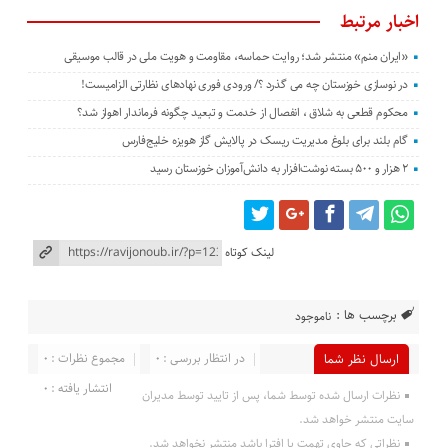
اخبار مرتبط
«ایران منم» منتشر شد؛ روایت حماسه، مقاومت و هویت ملی در قالب موسیقی
در نوسازی خوزستان چه می گذرد ؟/ ورودی فوری نهادهای نظارتی الزامیست!
محکوم قطعی به شلاق ، انفصال از خدمت و تبعید چگونه فرماندار اهواز شد؟
گام بلند برای بلوغ مدیریت ریسک در پالایش گاز هویزه خلیج‌فارس
۲ هزار و ۵۰۰ بسته نوشت‌افزار به دانش‌آموزان خوزستان رسید
لینک کوتاه
برچسب ها :
ناموجود
در انتظار بررسی : 0
مجموع نظرات : 0
ارسال نظر شما
انتشار یافته : 0
نظرات ارسال شده توسط شما، پس از تایید توسط مدیران
سایت منتشر خواهد شد.
نظراتی که حاوی تهمت یا افترا باشد منتشر نخواهد شد.