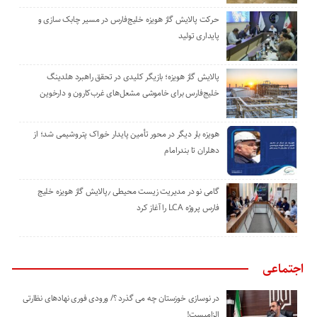
حرکت پالایش گاز هویزه خلیج‌فارس در مسیر چابک سازی و
پایداری تولید
پالایش گاز هویزه؛ بازیگر کلیدی در تحقق راهبرد هلدینگ
خلیج‌فارس برای خاموشی مشعل‌های غرب‌کارون و دارخوین
هویزه بار دیگر در محور تأمین پایدار خوراک پتروشیمی شد؛ از
دهلران تا بندرامام
گامی نو در مدیریت زیست ‌محیطی ٫پالایش گاز هویزه خلیج
‌فارس پروژه LCA را آغاز کرد
اجتماعی
در نوسازی خوزستان چه می گذرد ؟/ ورودی فوری نهادهای نظارتی
الزامیست!