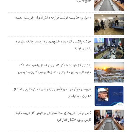
خلیج‌فارس
۲ هزار و ۵۰۰ بسته نوشت‌افزار به دانش‌آموزان خوزستان رسید
حرکت پالایش گاز هویزه خلیج‌فارس در مسیر چابک سازی و
پایداری تولید
پالایش گاز هویزه؛ بازیگر کلیدی در تحقق راهبرد هلدینگ
خلیج‌فارس برای خاموشی مشعل‌های غرب‌کارون و دارخوین
هویزه بار دیگر در محور تأمین پایدار خوراک پتروشیمی شد؛ از
دهلران تا بندرامام
گامی نو در مدیریت زیست ‌محیطی ٫پالایش گاز هویزه خلیج
‌فارس پروژه LCA را آغاز کرد