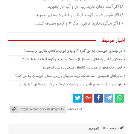
۸) اگر آفت دهان دارید رب انار و آب انار بخورید.
۹) اگر نقرس دارید گوجه فرنگی و فلفل دلمه ای بخورید.
۱۰) اگر میگرن دارید ماهی، امگا ۳ و گردو مصرف کنید.
اخبار مرتبط
در نوسازی خوزستان چه می گذرد ؟/ ورودی فوری نهادهای نظارتی الزامیست!
محکوم قطعی به شلاق ، انفصال از خدمت و تبعید چگونه فرماندار اهواز شد؟
تحول داده‌محور در مدیریت کالاهای صنعتی پالایش گاز هویزه
ماجراهای «سوسن» منطقه آزاد اروند /سازمان بازرسی استان خوزستان چه می کند؟
هویزه بار دیگر در محور تأمین پایدار خوراک پتروشیمی شد؛ از دهلران تا بندرامام
لینک کوتاه
برچسب ها :
ناموجود