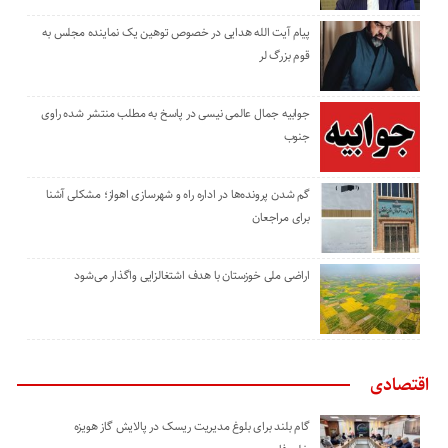
پیام آیت الله هدایی در خصوص توهین یک نماینده مجلس به
قوم بزرگ لر
جوابیه جمال عالمی نیسی در پاسخ به مطلب منتشر شده راوی
جنوب
گم شدن پرونده‌ها در اداره راه و شهرسازی اهواز؛ مشکلی آشنا
برای مراجعان
اراضی ملی خوزستان با هدف اشتغالزایی واگذار می‌شود
اقتصادی
گام بلند برای بلوغ مدیریت ریسک در پالایش گاز هویزه