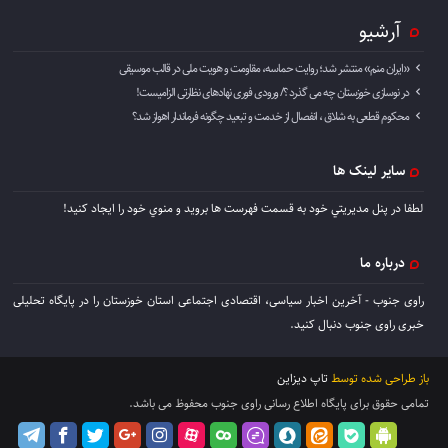
آرشیو
«ایران منم» منتشر شد؛ روایت حماسه، مقاومت و هویت ملی در قالب موسیقی
در نوسازی خوزستان چه می گذرد ؟/ ورودی فوری نهادهای نظارتی الزامیست!
محکوم قطعی به شلاق ، انفصال از خدمت و تبعید چگونه فرماندار اهواز شد؟
سایر لینک ها
لطفا در پنل مديريتي خود به قسمت فهرست ها برويد و منوي خود را ايجاد كنيد!
درباره ما
راوی جنوب - آخرین اخبار سیاسی، اقتصادی اجتماعی استان خوزستان را در پایگاه تحلیلی
خبری راوی جنوب دنبال کنید.
باز طراحی شده توسط
تاپ دیزاین
تمامی حقوق برای پایگاه اطلاع رسانی راوی جنوب محفوظ می باشد.