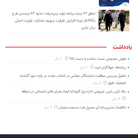
تحقق ۷۲ درصد برنامه تولید و پیشرفت حدود ۸۴ درصدی طرح
NGL فاز دوم/ افزایش ظرفیت و بهبود عملکرد، اولویت اصلی
سال جاری
یادداشت
هوش مصنوعی دست نشانده یا دست بالا؟
1 سال
رسانه‌ها، جهادگران امید
1 سال
تحلیل و بررسی موفقیت نمایندگان مجلس در انتخاب مجدد در یازده دوره گذشته
انتخابات اهواز
2 سال
یکه تازی رئیس غیربومی اداره برق گتوند/با ایجاد بحران های اجتماعی در منطقه
3 سال
تناقضات مدیررسانه ای معزول نفت مسجدسلیمان
3 سال