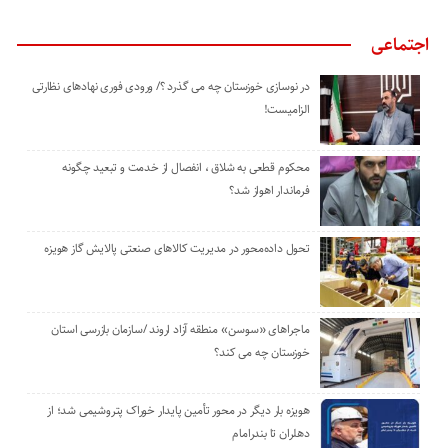
اجتماعی
در نوسازی خوزستان چه می گذرد ؟/ ورودی فوری نهادهای نظارتی
الزامیست!
محکوم قطعی به شلاق ، انفصال از خدمت و تبعید چگونه
فرماندار اهواز شد؟
تحول داده‌محور در مدیریت کالاهای صنعتی پالایش گاز هویزه
ماجراهای «سوسن» منطقه آزاد اروند /سازمان بازرسی استان
خوزستان چه می کند؟
هویزه بار دیگر در محور تأمین پایدار خوراک پتروشیمی شد؛ از
دهلران تا بندرامام