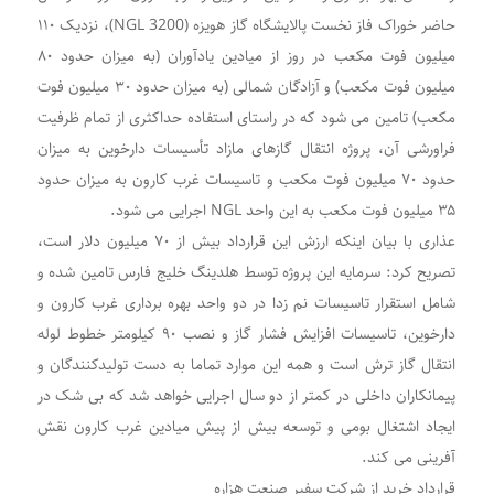
حاضر خوراک فاز نخست پالایشگاه گاز هویزه (NGL 3200)، نزدیک ۱۱۰
میلیون فوت مکعب در روز از میادین یادآوران (به میزان حدود ۸۰
میلیون فوت مکعب) و آزادگان شمالی (به میزان حدود ۳۰ میلیون فوت
مکعب) تامین می شود که در راستای استفاده حداکثری از تمام ظرفیت
فراورشی آن، پروژه انتقال گازهای مازاد تأسیسات دارخوین به میزان
حدود ۷۰ میلیون فوت مکعب و تاسیسات غرب کارون به میزان حدود
۳۵ میلیون فوت مکعب به این واحد NGL اجرایی می شود‌.
عذاری با بیان اینکه ارزش این قرارداد بیش از ۷٠ میلیون دلار است،
تصریح کرد: سرمایه این پروژه توسط هلدینگ خلیج فارس تامین شده و
شامل استقرار تاسیسات نم زدا در دو واحد بهره برداری غرب کارون و
دارخوین، تاسیسات افزایش فشار گاز و نصب ۹۰ کیلومتر خطوط لوله
انتقال گاز ترش است و همه این موارد تماما به دست تولیدکنندگان و
پیمانکاران داخلی در کمتر از دو سال اجرایی خواهد شد که بی شک در
ایجاد اشتغال بومی و توسعه بیش از پیش میادین غرب کارون نقش
آفرینی می کند.
قرارداد خرید از شرکت سفیر صنعت هزاره