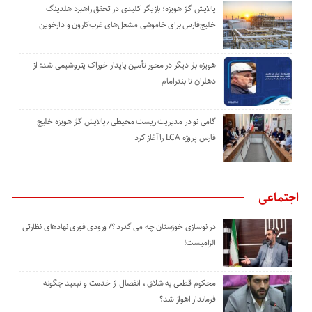
پالایش گاز هویزه؛ بازیگر کلیدی در تحقق راهبرد هلدینگ
خلیج‌فارس برای خاموشی مشعل‌های غرب‌کارون و دارخوین
هویزه بار دیگر در محور تأمین پایدار خوراک پتروشیمی شد؛ از
دهلران تا بندرامام
گامی نو در مدیریت زیست ‌محیطی ٫پالایش گاز هویزه خلیج
‌فارس پروژه LCA را آغاز کرد
اجتماعی
در نوسازی خوزستان چه می گذرد ؟/ ورودی فوری نهادهای نظارتی
الزامیست!
محکوم قطعی به شلاق ، انفصال از خدمت و تبعید چگونه
فرماندار اهواز شد؟