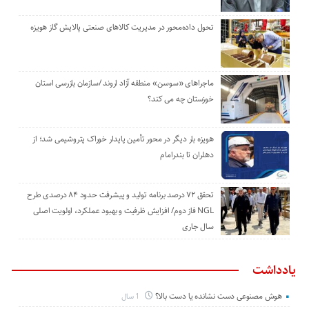
تحول داده‌محور در مدیریت کالاهای صنعتی پالایش گاز هویزه
ماجراهای «سوسن» منطقه آزاد اروند /سازمان بازرسی استان
خوزستان چه می کند؟
هویزه بار دیگر در محور تأمین پایدار خوراک پتروشیمی شد؛ از
دهلران تا بندرامام
تحقق ۷۲ درصد برنامه تولید و پیشرفت حدود ۸۴ درصدی طرح
NGL فاز دوم/ افزایش ظرفیت و بهبود عملکرد، اولویت اصلی
سال جاری
یادداشت
هوش مصنوعی دست نشانده یا دست بالا؟
1 سال