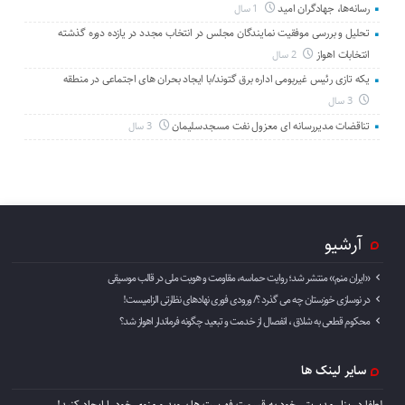
رسانه‌ها، جهادگران امید
1 سال
تحلیل و بررسی موفقیت نمایندگان مجلس در انتخاب مجدد در یازده دوره گذشته
انتخابات اهواز
2 سال
یکه تازی رئیس غیربومی اداره برق گتوند/با ایجاد بحران های اجتماعی در منطقه
3 سال
تناقضات مدیررسانه ای معزول نفت مسجدسلیمان
3 سال
آرشیو
«ایران منم» منتشر شد؛ روایت حماسه، مقاومت و هویت ملی در قالب موسیقی
در نوسازی خوزستان چه می گذرد ؟/ ورودی فوری نهادهای نظارتی الزامیست!
محکوم قطعی به شلاق ، انفصال از خدمت و تبعید چگونه فرماندار اهواز شد؟
سایر لینک ها
لطفا در پنل مديريتي خود به قسمت فهرست ها برويد و منوي خود را ايجاد كنيد!