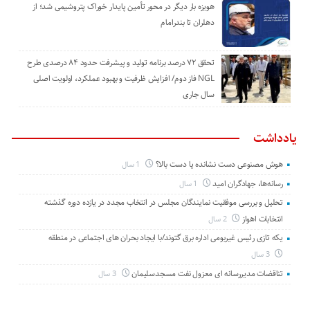
هویزه بار دیگر در محور تأمین پایدار خوراک پتروشیمی شد؛ از
دهلران تا بندرامام
تحقق ۷۲ درصد برنامه تولید و پیشرفت حدود ۸۴ درصدی طرح
NGL فاز دوم/ افزایش ظرفیت و بهبود عملکرد، اولویت اصلی
سال جاری
یادداشت
هوش مصنوعی دست نشانده یا دست بالا؟
1 سال
رسانه‌ها، جهادگران امید
1 سال
تحلیل و بررسی موفقیت نمایندگان مجلس در انتخاب مجدد در یازده دوره گذشته
انتخابات اهواز
2 سال
یکه تازی رئیس غیربومی اداره برق گتوند/با ایجاد بحران های اجتماعی در منطقه
3 سال
تناقضات مدیررسانه ای معزول نفت مسجدسلیمان
3 سال