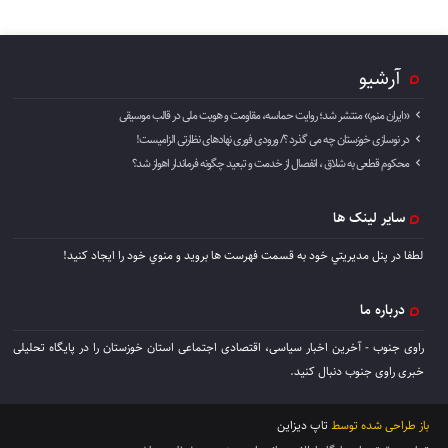
آرشیو
«ایران منم» منتشر شد؛ روایت حماسه، مقاومت و هویت ملی در قالب موسیقی
در نوسازی خوزستان چه می گذرد ؟/ ورودی فوری نهادهای نظارتی الزامیست!
محکوم قطعی به شلاق ، انفصال از خدمت و تبعید چگونه فرماندار اهواز شد؟
سایر لینک ها
لطفا در پنل مديريتي خود به قسمت فهرست ها برويد و منوي خود را ايجاد كنيد!
درباره ما
راوی جنوب - آخرین اخبار سیاسی، اقتصادی اجتماعی استان خوزستان را در پایگاه تحلیلی
خبری راوی جنوب دنبال کنید.
باز طراحی شده توسط
تاپ دیزاین