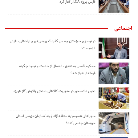
‌فارس پروژه LCA را آغاز کرد
اجتماعی
در نوسازی خوزستان چه می گذرد ؟/ ورودی فوری نهادهای نظارتی
الزامیست!
محکوم قطعی به شلاق ، انفصال از خدمت و تبعید چگونه
فرماندار اهواز شد؟
تحول داده‌محور در مدیریت کالاهای صنعتی پالایش گاز هویزه
ماجراهای «سوسن» منطقه آزاد اروند /سازمان بازرسی استان
خوزستان چه می کند؟