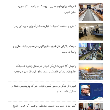
گام بلند برای بلوغ مدیریت ریسک در پالایش گاز هویزه
خلیج‌فارس
۲ هزار و ۵۰۰ بسته نوشت‌افزار به دانش‌آموزان خوزستان رسید
حرکت پالایش گاز هویزه خلیج‌فارس در مسیر چابک سازی و
پایداری تولید
پالایش گاز هویزه؛ بازیگر کلیدی در تحقق راهبرد هلدینگ
خلیج‌فارس برای خاموشی مشعل‌های غرب‌کارون و دارخوین
هویزه بار دیگر در محور تأمین پایدار خوراک پتروشیمی شد؛ از
دهلران تا بندرامام
گامی نو در مدیریت زیست ‌محیطی ٫پالایش گاز هویزه خلیج