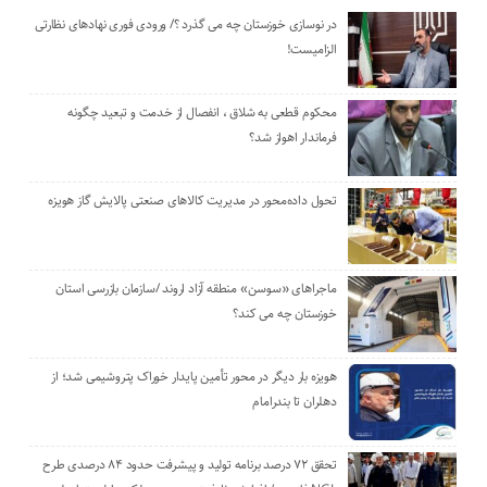
در نوسازی خوزستان چه می گذرد ؟/ ورودی فوری نهادهای نظارتی
الزامیست!
محکوم قطعی به شلاق ، انفصال از خدمت و تبعید چگونه
فرماندار اهواز شد؟
تحول داده‌محور در مدیریت کالاهای صنعتی پالایش گاز هویزه
ماجراهای «سوسن» منطقه آزاد اروند /سازمان بازرسی استان
خوزستان چه می کند؟
هویزه بار دیگر در محور تأمین پایدار خوراک پتروشیمی شد؛ از
دهلران تا بندرامام
تحقق ۷۲ درصد برنامه تولید و پیشرفت حدود ۸۴ درصدی طرح