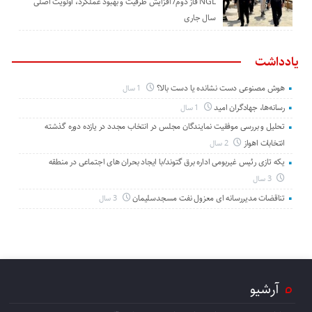
NGL فاز دوم/ افزایش ظرفیت و بهبود عملکرد، اولویت اصلی
سال جاری
یادداشت
هوش مصنوعی دست نشانده یا دست بالا؟
1 سال
رسانه‌ها، جهادگران امید
1 سال
تحلیل و بررسی موفقیت نمایندگان مجلس در انتخاب مجدد در یازده دوره گذشته
انتخابات اهواز
2 سال
یکه تازی رئیس غیربومی اداره برق گتوند/با ایجاد بحران های اجتماعی در منطقه
3 سال
تناقضات مدیررسانه ای معزول نفت مسجدسلیمان
3 سال
آرشیو