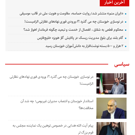
آخرین اخبار
«ایران منم» منتشر شد؛ روایت حماسه، مقاومت و هویت ملی در قالب موسیقی
در نوسازی خوزستان چه می گذرد ؟/ ورودی فوری نهادهای نظارتی الزامیست!
محکوم قطعی به شلاق ، انفصال از خدمت و تبعید چگونه فرماندار اهواز شد؟
گام بلند برای بلوغ مدیریت ریسک در پالایش گاز هویزه خلیج‌فارس
۲ هزار و ۵۰۰ بسته نوشت‌افزار به دانش‌آموزان خوزستان رسید
سیاسی
در نوسازی خوزستان چه می گذرد ؟/ ورودی فوری نهادهای نظارتی
الزامیست!
استاندار خوزستان و انتصاب مدیران غیربومی؛ چه شد آن
مخالفت‌ها؟
پیام آیت الله هدایی در خصوص توهین یک نماینده مجلس به
قوم بزرگ لر