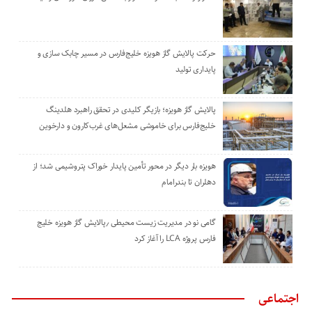
حرکت پالایش گاز هویزه خلیج‌فارس در مسیر چابک سازی و
پایداری تولید
پالایش گاز هویزه؛ بازیگر کلیدی در تحقق راهبرد هلدینگ
خلیج‌فارس برای خاموشی مشعل‌های غرب‌کارون و دارخوین
هویزه بار دیگر در محور تأمین پایدار خوراک پتروشیمی شد؛ از
دهلران تا بندرامام
گامی نو در مدیریت زیست ‌محیطی ٫پالایش گاز هویزه خلیج
‌فارس پروژه LCA را آغاز کرد
اجتماعی