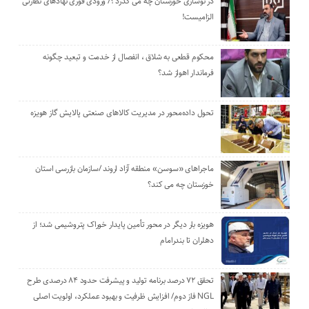
در نوسازی خوزستان چه می گذرد ؟/ ورودی فوری نهادهای نظارتی
الزامیست!
محکوم قطعی به شلاق ، انفصال از خدمت و تبعید چگونه
فرماندار اهواز شد؟
تحول داده‌محور در مدیریت کالاهای صنعتی پالایش گاز هویزه
ماجراهای «سوسن» منطقه آزاد اروند /سازمان بازرسی استان
خوزستان چه می کند؟
هویزه بار دیگر در محور تأمین پایدار خوراک پتروشیمی شد؛ از
دهلران تا بندرامام
تحقق ۷۲ درصد برنامه تولید و پیشرفت حدود ۸۴ درصدی طرح
NGL فاز دوم/ افزایش ظرفیت و بهبود عملکرد، اولویت اصلی