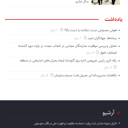
سال جاری
یادداشت
هوش مصنوعی دست نشانده یا دست بالا؟
1 سال
رسانه‌ها، جهادگران امید
1 سال
تحلیل و بررسی موفقیت نمایندگان مجلس در انتخاب مجدد در یازده دوره گذشته
انتخابات اهواز
2 سال
یکه تازی رئیس غیربومی اداره برق گتوند/با ایجاد بحران های اجتماعی در منطقه
3 سال
تناقضات مدیررسانه ای معزول نفت مسجدسلیمان
3 سال
آرشیو
«ایران منم» منتشر شد؛ روایت حماسه، مقاومت و هویت ملی در قالب موسیقی