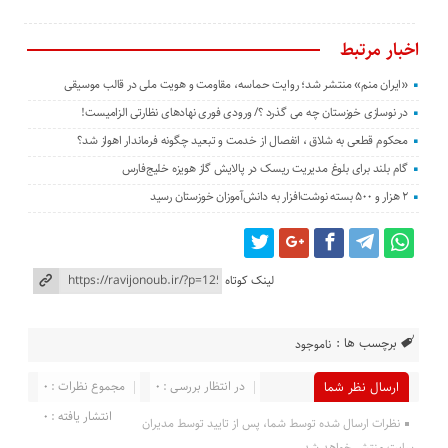
اخبار مرتبط
«ایران منم» منتشر شد؛ روایت حماسه، مقاومت و هویت ملی در قالب موسیقی
در نوسازی خوزستان چه می گذرد ؟/ ورودی فوری نهادهای نظارتی الزامیست!
محکوم قطعی به شلاق ، انفصال از خدمت و تبعید چگونه فرماندار اهواز شد؟
گام بلند برای بلوغ مدیریت ریسک در پالایش گاز هویزه خلیج‌فارس
۲ هزار و ۵۰۰ بسته نوشت‌افزار به دانش‌آموزان خوزستان رسید
لینک کوتاه
برچسب ها :
ناموجود
در انتظار بررسی : 0
مجموع نظرات : 0
ارسال نظر شما
انتشار یافته : 0
نظرات ارسال شده توسط شما، پس از تایید توسط مدیران
سایت منتشر خواهد شد.