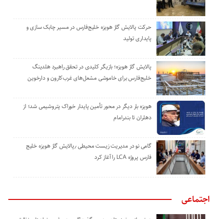
حرکت پالایش گاز هویزه خلیج‌فارس در مسیر چابک سازی و
پایداری تولید
پالایش گاز هویزه؛ بازیگر کلیدی در تحقق راهبرد هلدینگ
خلیج‌فارس برای خاموشی مشعل‌های غرب‌کارون و دارخوین
هویزه بار دیگر در محور تأمین پایدار خوراک پتروشیمی شد؛ از
دهلران تا بندرامام
گامی نو در مدیریت زیست ‌محیطی ٫پالایش گاز هویزه خلیج
‌فارس پروژه LCA را آغاز کرد
اجتماعی