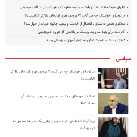
«ایران منم» منتشر شد؛ روایت حماسه، مقاومت و هویت ملی در قالب موسیقی
در نوسازی خوزستان چه می گذرد ؟/ ورودی فوری نهادهای نظارتی الزامیست!
محکوم قطعی به شلاق ، انفصال از خدمت و تبعید چگونه فرماندار اهواز شد؟
گام بلند برای بلوغ مدیریت ریسک در پالایش گاز هویزه خلیج‌فارس
۲ هزار و ۵۰۰ بسته نوشت‌افزار به دانش‌آموزان خوزستان رسید
سیاسی
در نوسازی خوزستان چه می گذرد ؟/ ورودی فوری نهادهای نظارتی
الزامیست!
استاندار خوزستان و انتصاب مدیران غیربومی؛ چه شد آن
مخالفت‌ها؟
پیام آیت الله هدایی در خصوص توهین یک نماینده مجلس به
قوم بزرگ لر