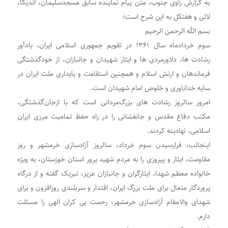
به گزارش راوی جنوب، متن پیام نماینده سابق مسجدسلیمان، اندیکا،
لالی و هفتکل به این شرح است؛
بسم الله الرحمن الرحیم
سوم خردادماه سال ۱۳۶۱ در تقویم جمهوری اسلامی ایران، یادآور
رشادت ها، دلاورمردی ها و ایثار شهیدان و جانبازان، از خودگذشتگی
فرماندهان و ارتش اسلام و همچنین استقامت و پایداری ملت ایران در
سایه خداباوری و خلوص امام شهیدان است.
امروز سالروز رشادت های بزرگ‌مردانی است که با ازجان‌گذشتگی،
مکتب دفاع مقدس و جانفشانی را در راه حفظ تمامیت مرزی ایران
اسلامی، نهادینه کردند.
اینجانب، فرارسیدن سوم خرداد، سالروز آزادسازی خرمشهر و روز
مقاومت، ایثار و پیروزی را به مردم شهید پرور استان خوزستان، به ویژه
خانواده معظم شهدا، ایثارگران و جانبازان عزیز، تبریک گفته و از درگاه
پروردگار متعال برای ملت بزرگ ایران، اقتدار و سربلندی روزافزون و برای
شهدای والامقام آزادسازی خرمشهر، رحمت بی کران الهی را مسئلت
دارم.