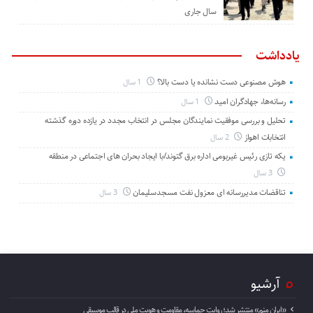
سال جاری
یادداشت
هوش مصنوعی دست نشانده یا دست بالا؟
1 سال
رسانه‌ها، جهادگران امید
1 سال
تحلیل و بررسی موفقیت نمایندگان مجلس در انتخاب مجدد در یازده دوره گذشته
انتخابات اهواز
2 سال
یکه تازی رئیس غیربومی اداره برق گتوند/با ایجاد بحران های اجتماعی در منطقه
3 سال
تناقضات مدیررسانه ای معزول نفت مسجدسلیمان
3 سال
آرشیو
«ایران منم» منتشر شد؛ روایت حماسه، مقاومت و هویت ملی در قالب موسیقی