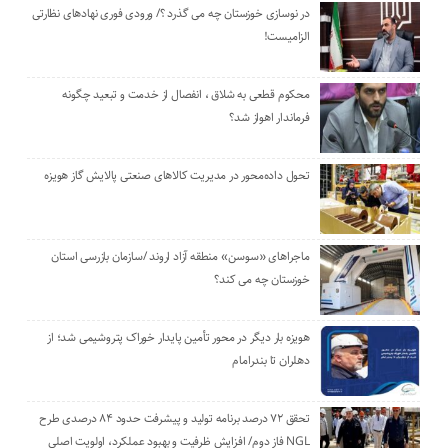
در نوسازی خوزستان چه می گذرد ؟/ ورودی فوری نهادهای نظارتی
الزامیست!
محکوم قطعی به شلاق ، انفصال از خدمت و تبعید چگونه
فرماندار اهواز شد؟
تحول داده‌محور در مدیریت کالاهای صنعتی پالایش گاز هویزه
ماجراهای «سوسن» منطقه آزاد اروند /سازمان بازرسی استان
خوزستان چه می کند؟
هویزه بار دیگر در محور تأمین پایدار خوراک پتروشیمی شد؛ از
دهلران تا بندرامام
تحقق ۷۲ درصد برنامه تولید و پیشرفت حدود ۸۴ درصدی طرح
NGL فاز دوم/ افزایش ظرفیت و بهبود عملکرد، اولویت اصلی