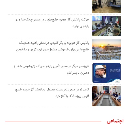
حرکت پالایش گاز هویزه خلیج‌فارس در مسیر چابک سازی و
پایداری تولید
پالایش گاز هویزه؛ بازیگر کلیدی در تحقق راهبرد هلدینگ
خلیج‌فارس برای خاموشی مشعل‌های غرب‌کارون و دارخوین
هویزه بار دیگر در محور تأمین پایدار خوراک پتروشیمی شد؛ از
دهلران تا بندرامام
گامی نو در مدیریت زیست ‌محیطی ٫پالایش گاز هویزه خلیج
‌فارس پروژه LCA را آغاز کرد
اجتماعی