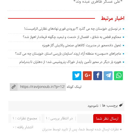
*علی عسگر ظاهری عبده وند*
اخبار مرتبط
در نوسازی خوزستان چه می گذرد ؟/ ورودی فوری نهادهای نظارتی الزامیست!
محکوم قطعی به شلاق ، انفصال از خدمت و تبعید چگونه فرماندار اهواز شد؟
تحول داده‌محور در مدیریت کالاهای صنعتی پالایش گاز هویزه
ماجراهای «سوسن» منطقه آزاد اروند /سازمان بازرسی استان خوزستان چه می کند؟
هویزه بار دیگر در محور تأمین پایدار خوراک پتروشیمی شد؛ از دهلران تا بندرامام
لینک کوتاه
برچسب ها :
ناموجود
در انتظار بررسی : 1
مجموع نظرات : 1
ارسال نظر شما
انتشار یافته : 0
نظرات ارسال شده توسط شما، پس از تایید توسط مدیران