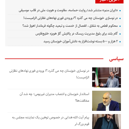
«ایران منم» منتشر شد؛ روایت حماسه، مقاومت و هویت ملی در قالب موسیقی
در نوسازی خوزستان چه می گذرد ؟/ ورودی فوری نهادهای نظارتی الزامیست!
محکوم قطعی به شلاق ، انفصال از خدمت و تبعید چگونه فرماندار اهواز شد؟
گام بلند برای بلوغ مدیریت ریسک در پالایش گاز هویزه خلیج‌فارس
۲ هزار و ۵۰۰ بسته نوشت‌افزار به دانش‌آموزان خوزستان رسید
سیاسی
در نوسازی خوزستان چه می گذرد ؟/ ورودی فوری نهادهای نظارتی
الزامیست!
استاندار خوزستان و انتصاب مدیران غیربومی؛ چه شد آن
مخالفت‌ها؟
پیام آیت الله هدایی در خصوص توهین یک نماینده مجلس به
قوم بزرگ لر