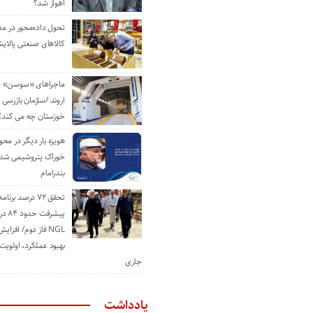
اهواز شد؟
تحول داده‌محور در م
کالاهای صنعتی پالایش
ماجراهای «سوسن» من
اروند /سازمان بازرسی 
خوزستان چه می کند؟
هویزه بار دیگر در محور
خوراک پتروشیمی شد؛ ا
بندرامام
تحقق ۷۲ درصد برنا
پیشرف
NGL فاز دوم/ افزا
بهبود عملکرد، اولوی
جاری
یادداشت