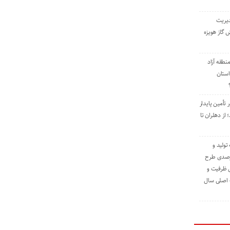
دیریت
 گاز هویزه
طقه آزاد
استان
 تأمین پایدار
ز دهلران تا
مه تولید و
ت حدود ۸۴ درصدی طرح
یش ظرفیت و
ت اصلی سال