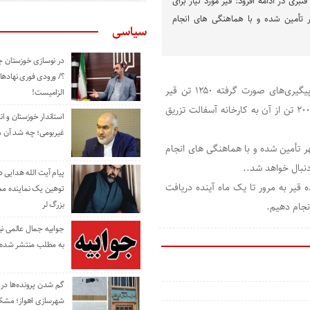
بری در ادامه افزود: قیر مورد نیاز برای
تأمین شده و با هماهنگی های انجام
سیاسی
در نوسازی خوزستان چ
؟/ ورودی فوری نهادها
راوی جنوب، آرش قنبری شهردار مسجدسلیمان عنوان نمود ، با پیگیری‌های صورت گرفته ۱۲۵۰ تن قیر
الزامیست!
یارانه‌ای به شهرداری مسجدسلیمان تخصیص داده شده و تا کنون ۲۰۰ تن از آن به کارخانه آسفالت تزریق
استاندار خوزستان و ا
غیربومی؛ چه شد آن م
هر تأمین شده و با هماهنگی های انجام
نبال خواهد شد..
پیام آیت الله هدایی
 قیر به مرور تا یک ماه آینده دریافت
توهین یک نماینده م
بزرگ لر
نجام دهیم.
جوابیه جمال عالمی ن
به مطلب منتشر شده 
گم شدن پرونده‌ها در اد
شهرسازی اهواز؛ مشکل