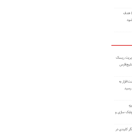
ا هدف
شود
مدیریت ریسک
خلیج‌فارس
ته نوشت‌افزار به
 رسید
زه
چابک سازی و
یگر کلیدی در