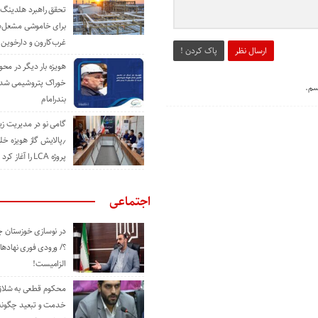
تحقق راهبرد هلدینگ 
برای خاموشی مشعل‌
غرب‌کارون و دارخوین
ارسال نظر
پاک کردن !
هویزه بار دیگر در محور
خوراک پتروشیمی شد؛ ا
سم.
بندرامام
گامی نو در مدیریت 
٫پالایش گاز هویزه خل
پروژه LCA را آغاز کرد
اجتماعی
در نوسازی خوزستان چ
؟/ ورودی فوری نهادها
الزامیست!
محکوم قطعی به شلاق 
خدمت و تبعید چگونه 