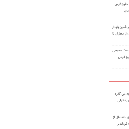
خلیج‌فارس
های
 تأمین پایدار
ز دهلران تا
زیست ‌محیطی
یج ‌فارس
ه می گذرد
ی نظارتی
، انفصال از
فرماندار