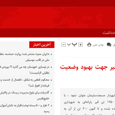
ادداشت
آخرین اخبار
چاپ خبر
«ایران منم» منتشر شد؛ روایت حماسه، مقا
ملی در قالب موسیقی
قیر جهت بهبود وضعیت
در نوسازی خوزستان چه می گذرد ؟/ ورودی ف
نظارتی الزامیست!
محکوم قطعی به شلاق ، انفصال از خدمت و 
فرماندار اهواز شد؟
گام بلند برای بلوغ مدیریت ریسک در پالایش 
ردار مسجدسلیمان عنوان نمود ، با
خلیج‌فارس
پیگیری‌های صورت گرفته ۱۲۵۰ تن قیر یارانه‌ای به شهرداری
۲ هزار و ۵۰۰ بسته نوشت‌افزار به دانش‌آمو
مسجدسلیمان تخصیص داده شده و تا کنون ۲۰۰ تن از آن به
رسید