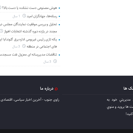
هوش مصنوعی دست نشانده یا دست بالا؟
رسانه‌ها، جهادگران امید
1 سال
تحلیل و بررسی موفقیت نمایندگان مجلس در 
مجدد در یازده دوره گذشته انتخابات اهواز
یکه تازی رئیس غیربومی اداره برق گتوند/با ای
های اجتماعی در منطقه
3 سال
تناقضات مدیررسانه ای معزول نفت مسجدس
3 سال
نک ها
درباره ما
 مديريتي خود به
راوی جنوب - آخرین اخبار سیاسی، اقتصادی ا
ها برويد و منوي
كنيد!