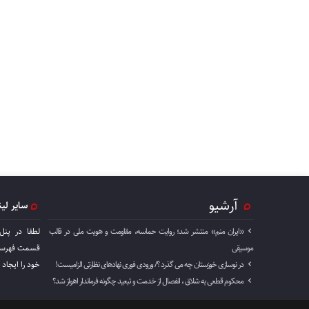
آرشیو
سایر لی
«ایران منم» منتشر شد؛ روایت حماسه، مقاومت و هویت ملی در قالب
لطفا در پنل
موسیقی
قسمت فهرست 
در نوسازی خوزستان چه می گذرد ؟/ ورودی فوری نهادهای نظارتی الزامیست!
خود را ايجاد 
محکوم قطعی به شلاق ، انفصال از خدمت و تبعید چگونه فرماندار اهواز شد؟