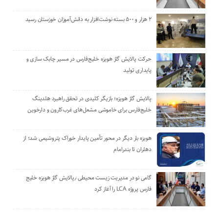
۲ هزار و ۵۰۰ بسته نوشت‌افزار به دانش‌آموزان خوزستان رسید
حرکت پالایش گاز هویزه خلیج‌فارس در مسیر چابک سازی و
پایداری تولید
پالایش گاز هویزه؛ بازیگر کلیدی در تحقق راهبرد هلدینگ
خلیج‌فارس برای خاموشی مشعل‌های غرب‌کارون و دارخوین
هویزه بار دیگر در محور تأمین پایدار خوراک پتروشیمی شد؛ از
دهلران تا بندرامام
گامی نو در مدیریت زیست ‌محیطی ٫پالایش گاز هویزه خلیج
‌فارس پروژه LCA را آغاز کرد