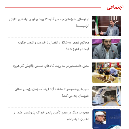
اجتماعی
در نوسازی خوزستان چه می گذرد ؟/ ورودی فوری نهادهای نظارتی
الزامیست!
محکوم قطعی به شلاق ، انفصال از خدمت و تبعید چگونه
فرماندار اهواز شد؟
تحول داده‌محور در مدیریت کالاهای صنعتی پالایش گاز هویزه
ماجراهای «سوسن» منطقه آزاد اروند /سازمان بازرسی استان
خوزستان چه می کند؟
هویزه بار دیگر در محور تأمین پایدار خوراک پتروشیمی شد؛ از
دهلران تا بندرامام