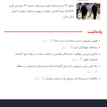
تحقق ۷۲ درصد برنامه تولید و پیشرفت حدود ۸۴ درصدی طرح
NGL فاز دوم/ افزایش ظرفیت و بهبود عملکرد، اولویت اصلی
سال جاری
یادداشت
هوش مصنوعی دست نشانده یا دست بالا؟
1 سال
رسانه‌ها، جهادگران امید
1 سال
تحلیل و بررسی موفقیت نمایندگان مجلس در انتخاب مجدد در یازده دوره گذشته
انتخابات اهواز
2 سال
یکه تازی رئیس غیربومی اداره برق گتوند/با ایجاد بحران های اجتماعی در منطقه
3 سال
تناقضات مدیررسانه ای معزول نفت مسجدسلیمان
3 سال