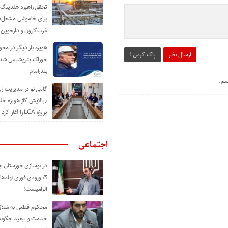
تحقق راهبرد هلدینگ 
برای خاموشی مشعل‌
غرب‌کارون و دارخوین
هویزه بار دیگر در محور
ارسال نظر
پاک کردن !
خوراک پتروشیمی شد؛ ا
بندرامام
سم.
گامی نو در مدیریت 
٫پالایش گاز هویزه خل
پروژه LCA را آغاز کرد
اجتماعی
در نوسازی خوزستان چ
؟/ ورودی فوری نهادها
الزامیست!
محکوم قطعی به شلاق 
خدمت و تبعید چگونه 