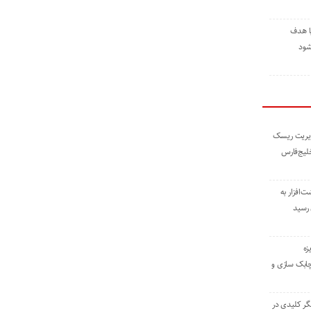
ا هدف
شود
مدیریت ریسک
خلیج‌فارس
ته نوشت‌افزار به
 رسید
زه
چابک سازی و
یگر کلیدی در