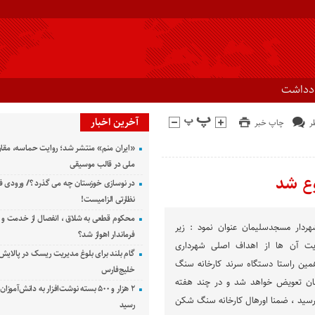
ادداشت
آخرین اخبار
چاپ خبر
«ایران منم» منتشر شد؛ روایت حماسه، مقا
ملی در قالب موسیقی
وع شد
در نوسازی خوزستان چه می گذرد ؟/ ورودی ف
نظارتی الزامیست!
محکوم قطعی به شلاق ، انفصال از خدمت و 
ردار مسجدسلیمان عنوان نمود : زیر
فرماندار اهواز شد؟
 آن ها از اهداف اصلی شهرداری
گام بلند برای بلوغ مدیریت ریسک در پالایش 
ن راستا دستگاه سرند کارخانه سنگ
خلیج‌فارس
ن تعویض خواهد شد و در چند هفته
۲ هزار و ۵۰۰ بسته نوشت‌افزار به دانش‌آمو
د رسید ، ضمنا اورهال کارخانه سنگ شکن
رسید