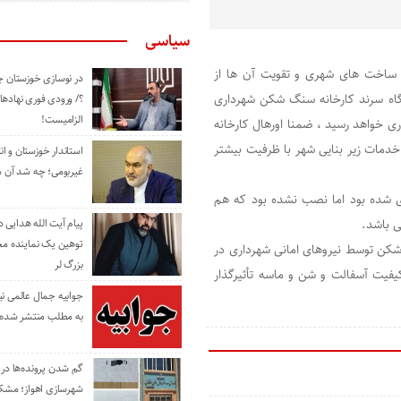
سیاسی
 ساخت های شهری و تقویت آن ها از
در نوسازی خوزستان چ
اه سرند کارخانه سنگ شکن شهرداری
؟/ ورودی فوری نهادها
الزامیست!
ی خواهد رسید ، ضمنا اورهال کارخانه
دمات زیر بنایی شهر با ظرفیت بیشتر
استاندار خوزستان و ا
غیربومی؛ چه شد آن م
 شده بود اما نصب نشده بود که هم‌
ی باشد.
پیام آیت الله هدایی
توهین یک نماینده م
شکن توسط نیروهای امانی شهرداری در
بزرگ لر
یفیت آسفالت و شن و ماسه تأثیرگذار
جوابیه جمال عالمی ن
به مطلب منتشر شده 
گم شدن پرونده‌ها در اد
شهرسازی اهواز؛ مشکل