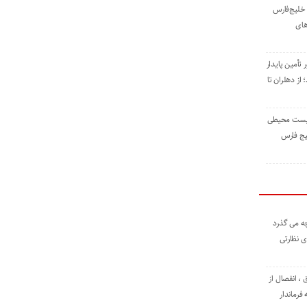
خلیج‌فارس
های
 تأمین پایدار
ز دهلران تا
زیست ‌محیطی
یج ‌فارس
ه می گذرد
ی نظارتی
، انفصال از
فرماندار