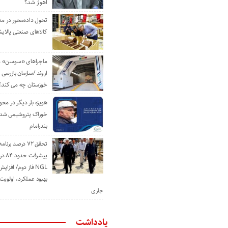
اهواز شد؟
تحول داده‌محور در م
کالاهای صنعتی پالایش
ماجراهای «سوسن» من
اروند /سازمان بازرسی 
خوزستان چه می کند؟
هویزه بار دیگر در محور
خوراک پتروشیمی شد؛ ا
بندرامام
تحقق ۷۲ درصد برنا
پیشرف
NGL فاز دوم/ افزا
بهبود عملکرد، اولوی
جاری
یادداشت