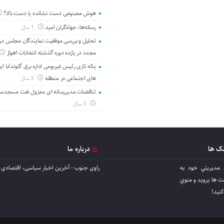
هوش مصنوعی دست نشانده یا دست بالا؟
رسانه‌ها، جهادگران امید
1 سال
تحلیل و بررسی موفقیت نمایندگان مجلس در 
مجدد در یازده دوره گذشته انتخابات اهواز
یکه تازی رئیس غیربومی اداره برق گتوند/با ای
های اجتماعی در منطقه
3 سال
تناقضات مدیررسانه ای معزول نفت مسجدس
3 سال
نک ها
درباره ما
 مديريتي خود به
راوی جنوب - آخرین اخبار سیاسی، اقتصادی ا
ها برويد و منوي
كنيد!