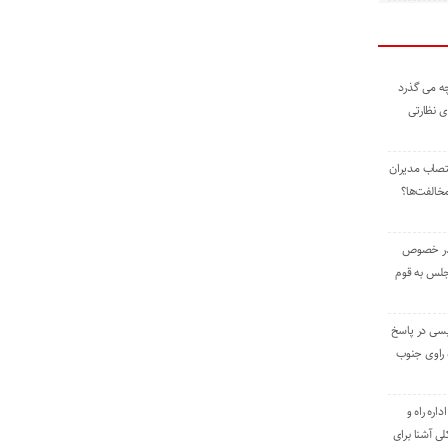
ه می گذرد
ی نظارتی
نتصاب مدیران
خالفت‌ها؟
 در خصوص
جلس به قوم
یسی در پاسخ
راوی جنوب
اره راه و
ی آشنا برای