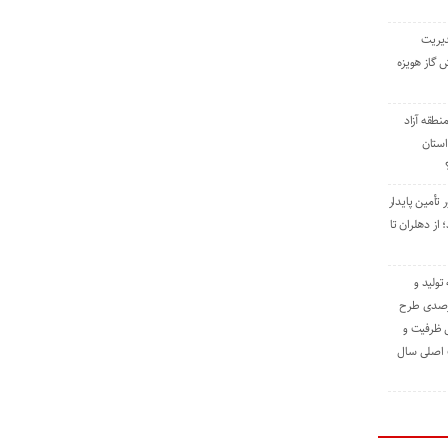
دیریت
 گاز هویزه
طقه آزاد
استان
 تأمین پایدار
ز دهلران تا
مه تولید و
ت حدود ۸۴ درصدی طرح
یش ظرفیت و
ت اصلی سال