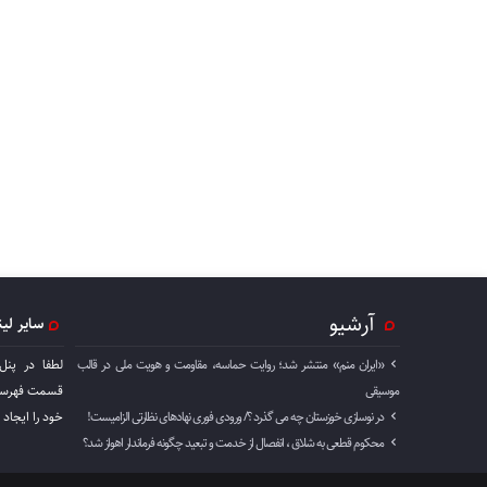
آرشیو
سایر لی
«ایران منم» منتشر شد؛ روایت حماسه، مقاومت و هویت ملی در قالب
لطفا در پنل
موسیقی
قسمت فهرست 
در نوسازی خوزستان چه می گذرد ؟/ ورودی فوری نهادهای نظارتی الزامیست!
خود را ايجاد 
محکوم قطعی به شلاق ، انفصال از خدمت و تبعید چگونه فرماندار اهواز شد؟