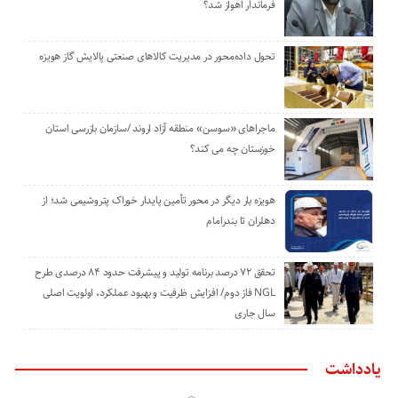
فرماندار اهواز شد؟
تحول داده‌محور در مدیریت کالاهای صنعتی پالایش گاز هویزه
ماجراهای «سوسن» منطقه آزاد اروند /سازمان بازرسی استان
خوزستان چه می کند؟
هویزه بار دیگر در محور تأمین پایدار خوراک پتروشیمی شد؛ از
دهلران تا بندرامام
تحقق ۷۲ درصد برنامه تولید و پیشرفت حدود ۸۴ درصدی طرح
NGL فاز دوم/ افزایش ظرفیت و بهبود عملکرد، اولویت اصلی
سال جاری
یادداشت