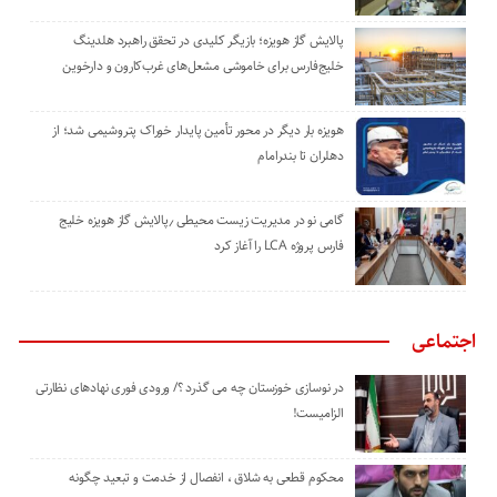
پالایش گاز هویزه؛ بازیگر کلیدی در تحقق راهبرد هلدینگ
خلیج‌فارس برای خاموشی مشعل‌های غرب‌کارون و دارخوین
هویزه بار دیگر در محور تأمین پایدار خوراک پتروشیمی شد؛ از
دهلران تا بندرامام
گامی نو در مدیریت زیست ‌محیطی ٫پالایش گاز هویزه خلیج
‌فارس پروژه LCA را آغاز کرد
اجتماعی
در نوسازی خوزستان چه می گذرد ؟/ ورودی فوری نهادهای نظارتی
الزامیست!
محکوم قطعی به شلاق ، انفصال از خدمت و تبعید چگونه