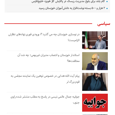
گام بلند برای بلوغ مدیریت ریسک در پالایش گاز هویزه خلیج‌فارس
۲ هزار و ۵۰۰ بسته نوشت‌افزار به دانش‌آموزان خوزستان رسید
سیاسی
در نوسازی خوزستان چه می گذرد ؟/ ورودی فوری نهادهای نظارتی
الزامیست!
استاندار خوزستان و انتصاب مدیران غیربومی؛ چه شد آن
مخالفت‌ها؟
پیام آیت الله هدایی در خصوص توهین یک نماینده مجلس به
قوم بزرگ لر
جوابیه جمال عالمی نیسی در پاسخ به مطلب منتشر شده راوی
جنوب