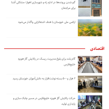
گم شدن پرونده‌ها در اداره راه و شهرسازی اهواز؛ مشکلی آشنا
برای مراجعان
اراضی ملی خوزستان با هدف اشتغالزایی واگذار می‌شود
اقتصادی
گام بلند برای بلوغ مدیریت ریسک در پالایش گاز هویزه
خلیج‌فارس
۲ هزار و ۵۰۰ بسته نوشت‌افزار به دانش‌آموزان خوزستان رسید
حرکت پالایش گاز هویزه خلیج‌فارس در مسیر چابک سازی و
پایداری تولید