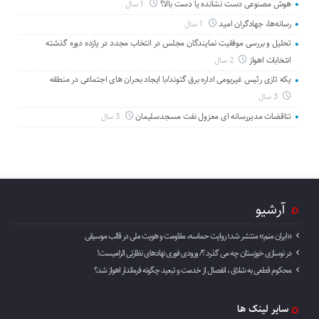
هوش مصنوعی دست نشانده یا دست بالا؟
1 سال
رسانه‌ها، جهادگران امید
1 سال
تحلیل و بررسی موفقیت نمایندگان مجلس در انتخاب مجدد در یازده دوره گذشته
انتخابات اهواز
2 سال
یکه تازی رئیس غیربومی اداره برق گتوند/با ایجاد بحران های اجتماعی در منطقه
3 سال
تناقضات مدیررسانه ای معزول نفت مسجدسلیمان
3 سال
آرشیو
«ایران منم» منتشر شد؛ روایت حماسه، مقاومت و هویت ملی در قالب موسیقی
در نوسازی خوزستان چه می گذرد ؟/ ورودی فوری نهادهای نظارتی الزامیست!
محکوم قطعی به شلاق ، انفصال از خدمت و تبعید چگونه فرماندار اهواز شد؟
سایر لینک ها