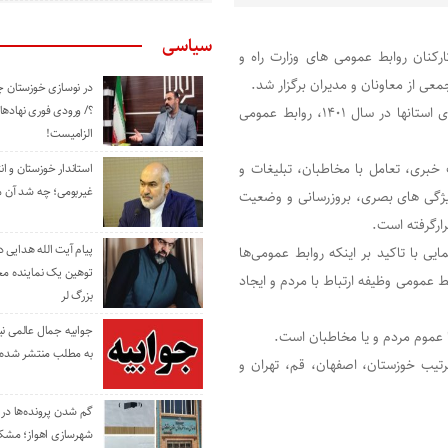
سیاسی
ایی مدیران و کارکنان روابط عمومی های وزارت راه و
معی از معاونان و مدیران برگزار شد.
در نوسازی خوزستان چ
؟/ ورودی فوری نهادها
بر همین اساس و در ارزیابی کلی عملکرد ادارات کل راه و شهرسازی استانها در سال ۱۴٠۱، روابط عمومی
الزامیست!
خبری، تعامل با مخاطبان، تبلیغات و
استاندار خوزستان و ا
غیربومی؛ چه شد آن م
ویژگی های بصری، بروزرسانی و وضعیت
ارگرفته است.
پیام آیت الله هدایی
ی با تاکید بر اینکه روابط عمومی‌ها
توهین یک نماینده م
 عمومی‌ وظیفه ارتباط با مردم و ایجاد
بزرگ لر
جوابیه جمال عالمی ن
 عموم مردم و یا مخاطبان است.
به مطلب منتشر شده 
رتیب خوزستان، اصفهان، قم، تهران و
گم شدن پرونده‌ها در اد
شهرسازی اهواز؛ مشکل