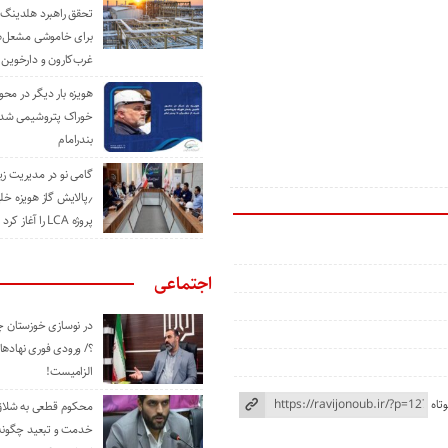
تحقق راهبرد هلدینگ 
برای خاموشی مشعل‌
غرب‌کارون و دارخوین
هویزه بار دیگر در محور
خوراک پتروشیمی شد؛ ا
بندرامام
گامی نو در مدیریت 
٫پالایش گاز هویزه خل
پروژه LCA را آغاز کرد
اجتماعی
در نوسازی خوزستان چ
؟/ ورودی فوری نهادها
الزامیست!
تاه
محکوم قطعی به شلاق 
خدمت و تبعید چگونه 