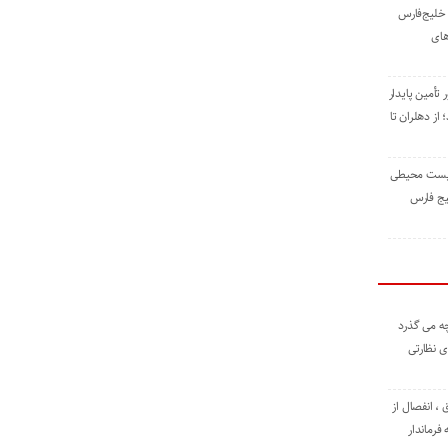
خلیج‌فارس
های
 تأمین پایدار
ز دهلران تا
زیست ‌محیطی
یج ‌فارس
ه می گذرد
ی نظارتی
، انفصال از
فرماندار