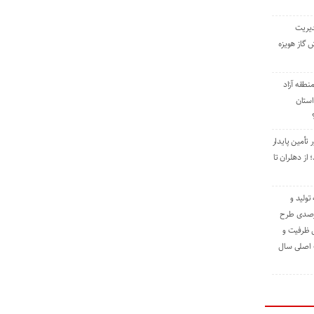
دیریت
 گاز هویزه
طقه آزاد
استان
 تأمین پایدار
ز دهلران تا
مه تولید و
ت حدود ۸۴ درصدی طرح
یش ظرفیت و
ت اصلی سال