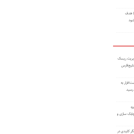
ا هدف
شود
مدیریت ریسک
خلیج‌فارس
ته نوشت‌افزار به
 رسید
زه
چابک سازی و
یگر کلیدی در