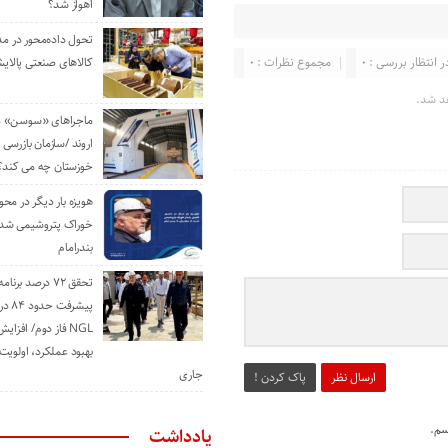
اهواز شد؟
تحول داده‌محور در م
ر انتظار بررسی : 0
مجموع نظرات : 0
کالاهای صنعتی پالایش
د شد.
ماجراهای «سوسن» من
اروند /سازمان بازرسی 
خوزستان چه می کند؟
هویزه بار دیگر در محور
خوراک پتروشیمی شد؛ ا
بندرامام
تحقق ۷۲ درصد برنا
پیشرف
NGL فاز دوم/ افزا
بهبود عملکرد، اولوی
جاری
ارسال نظر
پاک کردن !
سم.
یادداشت