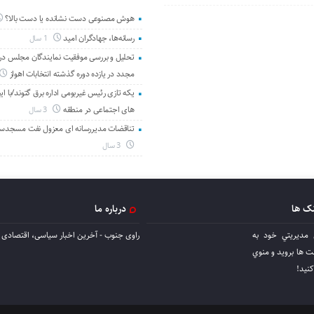
هوش مصنوعی دست نشانده یا دست بالا؟
رسانه‌ها، جهادگران امید
1 سال
تحلیل و بررسی موفقیت نمایندگان مجلس در 
مجدد در یازده دوره گذشته انتخابات اهواز
یکه تازی رئیس غیربومی اداره برق گتوند/با ای
های اجتماعی در منطقه
3 سال
تناقضات مدیررسانه ای معزول نفت مسجدس
3 سال
نک ها
درباره ما
 مديريتي خود به
راوی جنوب - آخرین اخبار سیاسی، اقتصادی ا
ها برويد و منوي
كنيد!