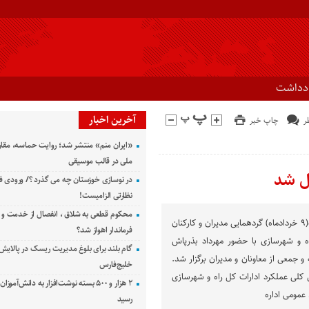
ادداشت
آخرین اخبار
چاپ خبر
«ایران منم» منتشر شد؛ روایت حماسه، مقا
ملی در قالب موسیقی
ل شد
در نوسازی خوزستان چه می گذرد ؟/ ورودی ف
نظارتی الزامیست!
محکوم قطعی به شلاق ، انفصال از خدمت و 
راوی جنوب ، امروز سه شنبه(۹ خردادماه) گردهمایی مدیران و کارکنان
فرماندار اهواز شد؟
ه و شهرسازی با حضور مهرداد بذرپاش
گام بلند برای بلوغ مدیریت ریسک در پالایش 
ه و جمعی از معاونان و مدیران برگزار شد.
خلیج‌فارس
 کلی عملکرد ادارات کل راه و شهرسازی
۲ هزار و ۵۰۰ بسته نوشت‌افزار به دانش‌آمو
رسید