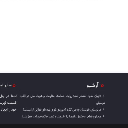
آرشیو
سایر لی
«ایران منم» منتشر شد؛ روایت حماسه، مقاومت و هویت ملی در قالب
لطفا در پنل
موسیقی
قسمت فهرست 
در نوسازی خوزستان چه می گذرد ؟/ ورودی فوری نهادهای نظارتی الزامیست!
خود را ايجاد 
محکوم قطعی به شلاق ، انفصال از خدمت و تبعید چگونه فرماندار اهواز شد؟