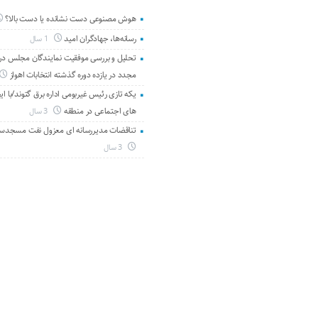
هوش مصنوعی دست نشانده یا دست بالا؟
رسانه‌ها، جهادگران امید
1 سال
تحلیل و بررسی موفقیت نمایندگان مجلس در 
مجدد در یازده دوره گذشته انتخابات اهواز
یکه تازی رئیس غیربومی اداره برق گتوند/با ای
های اجتماعی در منطقه
3 سال
تناقضات مدیررسانه ای معزول نفت مسجدس
3 سال