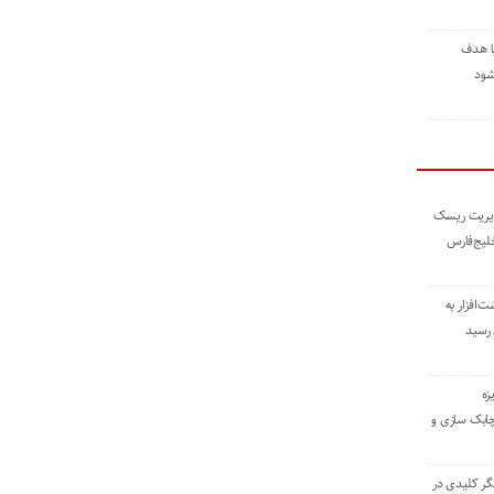
ا هدف
شود
مدیریت ریسک
خلیج‌فارس
ته نوشت‌افزار به
 رسید
زه
چابک سازی و
یگر کلیدی در