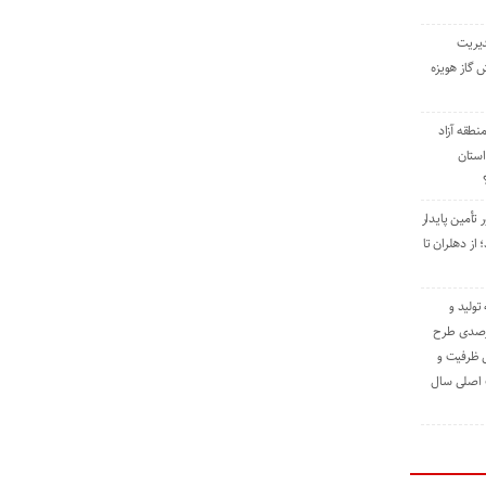
دیریت
 گاز هویزه
طقه آزاد
استان
 تأمین پایدار
ز دهلران تا
مه تولید و
ت حدود ۸۴ درصدی طرح
یش ظرفیت و
ت اصلی سال