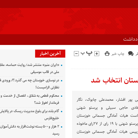
ادداشت
آخرین اخبار
چاپ خبر
«ایران منم» منتشر شد؛ روایت حماسه، مقا
ملی در قالب موسیقی
تان انتخاب شد
در نوسازی خوزستان چه می گذرد ؟/ ورودی ف
نظارتی الزامیست!
محکوم قطعی به شلاق ، انفصال از خدمت و 
 پور افشار، محمدعلی چابوک، نگار
فرماندار اهواز شد؟
هادی حاجی سبیلی و پرستو شهنی
گام بلند برای بلوغ مدیریت ریسک در پالایش 
یاست هیات آمادگی جسمانی خوزستان
خلیج‌فارس
بودند که در پایان رای‌گیری پرستو شهنی با ۱۹ رای از ۲۷رای ماخوذه
۲ هزار و ۵۰۰ بسته نوشت‌افزار به دانش‌آمو
رییس هیات آمادگی جسمانی خوزستان
رسید