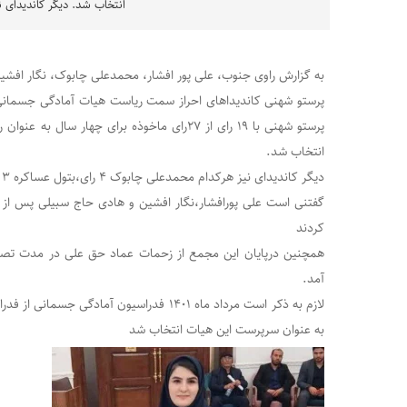
انتخاب شد. دیگر کاندیدای ن
به گزارش راوی جنوب، علی پور افشار، محمدعلی چابوک، نگار افشی
پرستو شهنی کاندیداهای احراز سمت ریاست هیات آمادگی جسمانی خ
پرستو شهنی با ۱۹ رای از ۲۷رای ماخوذه برای چهار
انتخاب شد.
دیگر کاندیدای نیز هرکدام محمدعلی چابوک ۴ رای،بتول عساکره ۳ رای را کسب نمودند
گفتنی است علی پورافشار،نگار افشین و هادی حاج سبیلی پس از 
کردند
همچنین درپایان این مجمع از زحمات عماد حق علی در مدت تصد
آمد.
لازم به ذکر است مرداد ماه ۱۴۰۱ فدراسیون آماد
به عنوان سرپرست این هیات انتخاب شد