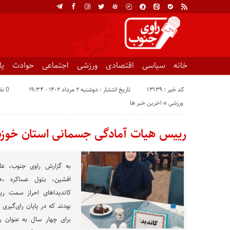
خانه
سیاسی
اقتصادی
ورزشی
اجتماعی
حوادث
ی
کد خبر : 13139
تاریخ انتشار : دوشنبه ۲ مرداد ۱۴۰۲ - ۱۹:۳۴
0 نظر
ورزشی
«
اخرین خبر ها
رییس هیات آمادگی جسمانی استان خوزس
به گزارش راوی جنوب، علی
افشین، بتول عساکره ،
کاندیداهای احراز سمت ر
برای چهار سال به عنوان 