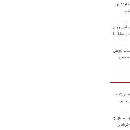
خلیج‌فارس
های
 تأمین پایدار
ز دهلران تا
زیست ‌محیطی
یج ‌فارس
ه می گذرد
ی نظارتی
، انفصال از
فرماندار