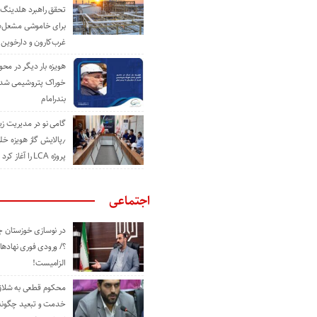
تحقق راهبرد هلدینگ 
برای خاموشی مشعل‌
غرب‌کارون و دارخوین
هویزه بار دیگر در محور
خوراک پتروشیمی شد؛ ا
بندرامام
گامی نو در مدیریت 
٫پالایش گاز هویزه خل
پروژه LCA را آغاز کرد
اجتماعی
در نوسازی خوزستان چ
؟/ ورودی فوری نهادها
الزامیست!
محکوم قطعی به شلاق 
خدمت و تبعید چگونه 