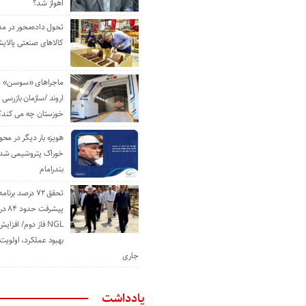
اهواز شد؟
تحول داده‌محور در م
کالاهای صنعتی پالایش
ماجراهای «سوسن» من
اروند /سازمان بازرسی 
خوزستان چه می کند؟
هویزه بار دیگر در محور
خوراک پتروشیمی شد؛ ا
بندرامام
تحقق ۷۲ درصد برنا
پیشرف
NGL فاز دوم/ افزا
بهبود عملکرد، اولوی
جاری
یادداشت