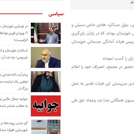
یز
سیاسی
ن، بتول عساکره ،هادی حاجی سبیلی و
در نوسازی خوزستان چ
وزستان بودند که در پایان رای‌گیری
؟/ ورودی فوری نهادها
الزامیست!
 سال به عنوان رییس هیات آمادگی جسمانی خوزستان
استاندار خوزستان و ا
غیربومی؛ چه شد آن م
حضور در مجمع، انصراف خود را اعلام
پیام آیت الله هدایی
توهین یک نماینده م
ی سرپرستی این هیات تقدیر به عمل
بزرگ لر
جوابیه جمال عالمی ن
گی جسمانی از فدراسیون همگانی جدا شد وعماد حق علی
به مطلب منتشر شده 
گم شدن پرونده‌ها در اد
شهرسازی اهواز؛ مشکل