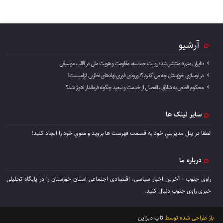
آرشیو
«ایران منم» منتشر شد؛ روایت حماسه، مقاومت و هویت ملی در قالب موسیقی
در نوسازی خوزستان چه می گذرد ؟/ ورودی فوری نهادهای نظارتی الزامیست!
محکوم قطعی به شلاق ، انفصال از خدمت و تبعید چگونه فرماندار اهواز شد؟
سایر لینک ها
لطفا در پنل مديريتي خود به قسمت فهرست ها برويد و منوي خود را ايجاد كنيد!
درباره ما
راوی جنوب - آخرین اخبار سیاسی، اقتصادی اجتماعی استان خوزستان را در پایگاه تحلیلی
خبری راوی جنوب دنبال کنید.
باز طراحی شده توسط
تاپ دیزاین