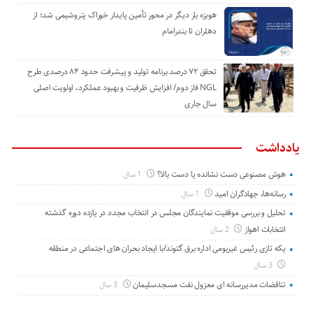
هویزه بار دیگر در محور تأمین پایدار خوراک پتروشیمی شد؛ از
دهلران تا بندرامام
تحقق ۷۲ درصد برنامه تولید و پیشرفت حدود ۸۴ درصدی طرح
NGL فاز دوم/ افزایش ظرفیت و بهبود عملکرد، اولویت اصلی
سال جاری
یادداشت
هوش مصنوعی دست نشانده یا دست بالا؟
1 سال
رسانه‌ها، جهادگران امید
1 سال
تحلیل و بررسی موفقیت نمایندگان مجلس در انتخاب مجدد در یازده دوره گذشته
انتخابات اهواز
2 سال
یکه تازی رئیس غیربومی اداره برق گتوند/با ایجاد بحران های اجتماعی در منطقه
3 سال
تناقضات مدیررسانه ای معزول نفت مسجدسلیمان
3 سال