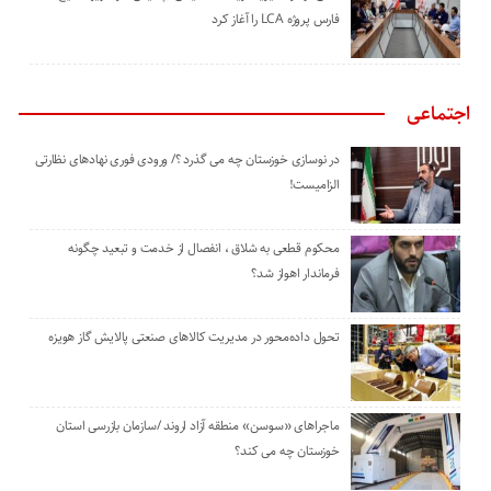
‌فارس پروژه LCA را آغاز کرد
اجتماعی
در نوسازی خوزستان چه می گذرد ؟/ ورودی فوری نهادهای نظارتی
الزامیست!
محکوم قطعی به شلاق ، انفصال از خدمت و تبعید چگونه
فرماندار اهواز شد؟
تحول داده‌محور در مدیریت کالاهای صنعتی پالایش گاز هویزه
ماجراهای «سوسن» منطقه آزاد اروند /سازمان بازرسی استان
خوزستان چه می کند؟