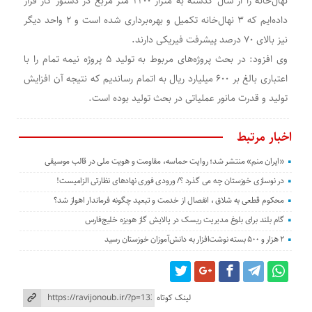
نهال‌خانه را از سال گذشته به متراژ ۲۲۰۰ متر مربع در دستور کار قرار
داده‌ایم که ۳ نهال‌خانه تکمیل و بهره‌برداری شده است و ۲ واحد دیگر
نیز بالای ۷۰ درصد پیشرفت فیریکی دارند.
وی افزود: در بحث پروژه‌های مربوط به تولید ۵ پروژه نیمه تمام را با
اعتباری بالغ بر ۶۰۰ میلیارد ریال به اتمام رساندیم که نتیجه آن افزایش
تولید و قدرت مانور عملیاتی در بحث تولید بوده است.
اخبار مرتبط
«ایران منم» منتشر شد؛ روایت حماسه، مقاومت و هویت ملی در قالب موسیقی
در نوسازی خوزستان چه می گذرد ؟/ ورودی فوری نهادهای نظارتی الزامیست!
محکوم قطعی به شلاق ، انفصال از خدمت و تبعید چگونه فرماندار اهواز شد؟
گام بلند برای بلوغ مدیریت ریسک در پالایش گاز هویزه خلیج‌فارس
۲ هزار و ۵۰۰ بسته نوشت‌افزار به دانش‌آموزان خوزستان رسید
لینک کوتاه