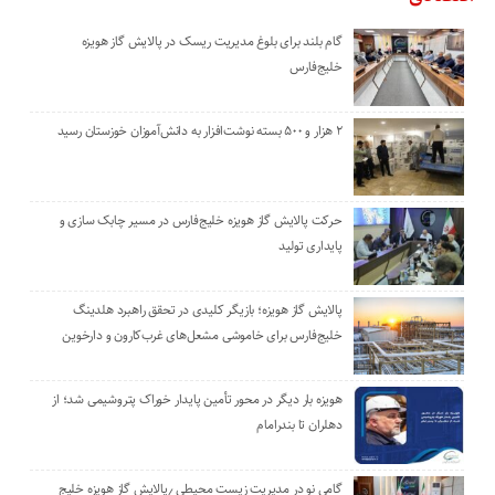
گام بلند برای بلوغ مدیریت ریسک در پالایش گاز هویزه
خلیج‌فارس
۲ هزار و ۵۰۰ بسته نوشت‌افزار به دانش‌آموزان خوزستان رسید
حرکت پالایش گاز هویزه خلیج‌فارس در مسیر چابک سازی و
پایداری تولید
پالایش گاز هویزه؛ بازیگر کلیدی در تحقق راهبرد هلدینگ
خلیج‌فارس برای خاموشی مشعل‌های غرب‌کارون و دارخوین
هویزه بار دیگر در محور تأمین پایدار خوراک پتروشیمی شد؛ از
دهلران تا بندرامام
گامی نو در مدیریت زیست ‌محیطی ٫پالایش گاز هویزه خلیج