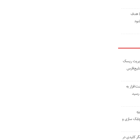
ا هدف
شود
مدیریت ریسک
خلیج‌فارس
ته نوشت‌افزار به
 رسید
زه
چابک سازی و
یگر کلیدی در