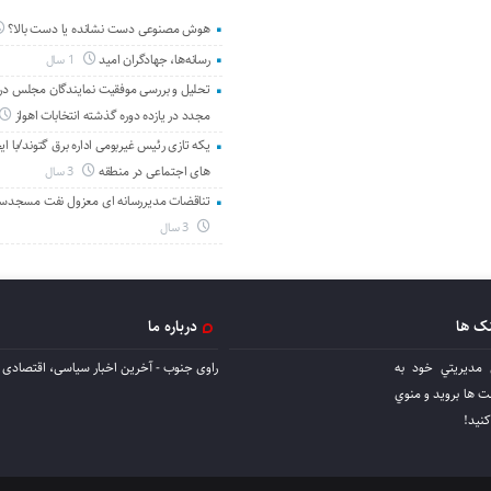
هوش مصنوعی دست نشانده یا دست بالا؟
رسانه‌ها، جهادگران امید
1 سال
تحلیل و بررسی موفقیت نمایندگان مجلس در 
مجدد در یازده دوره گذشته انتخابات اهواز
یکه تازی رئیس غیربومی اداره برق گتوند/با ای
های اجتماعی در منطقه
3 سال
تناقضات مدیررسانه ای معزول نفت مسجدس
3 سال
نک ها
درباره ما
 مديريتي خود به
راوی جنوب - آخرین اخبار سیاسی، اقتصادی ا
ها برويد و منوي
كنيد!