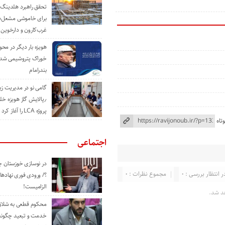
تحقق راهبرد هلدینگ 
برای خاموشی مشعل‌
غرب‌کارون و دارخوین
هویزه بار دیگر در محور
خوراک پتروشیمی شد؛ ا
بندرامام
گامی نو در مدیریت 
٫پالایش گاز هویزه خل
پروژه LCA را آغاز کرد
تاه
اجتماعی
در نوسازی خوزستان چ
ر انتظار بررسی : 0
مجموع نظرات : 0
؟/ ورودی فوری نهادها
الزامیست!
د شد.
محکوم قطعی به شلاق 
خدمت و تبعید چگونه 