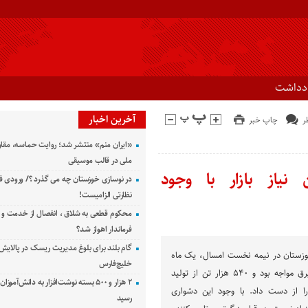
ادداشت
آخرین اخبار
چاپ خبر
«ایران منم» منتشر شد؛ روایت حماسه، مقا
ملی در قالب موسیقی
نیاز بازار با وجود
در نوسازی خوزستان چه می گذرد ؟/ ورودی ف
نظارتی الزامیست!
محکوم قطعی به شلاق ، انفصال از خدمت و 
فرماندار اهواز شد؟
گام بلند برای بلوغ مدیریت ریسک در پالایش 
وزستان در نیمه نخست امسال، یک ماه
خلیج‌فارس
و نیم با محدودیت شدید برق مواجه بود و ۵۴۰ هزار تن از تولید
۲ هزار و ۵۰۰ بسته نوشت‌افزار به دانش‌آمو
 را از دست داد. با وجود این دشواری
رسید