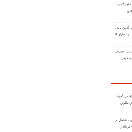
خلیج‌فارس
های
 تأمین پایدار
ز دهلران تا
زیست ‌محیطی
یج ‌فارس
ه می گذرد
ی نظارتی
، انفصال از
فرماندار