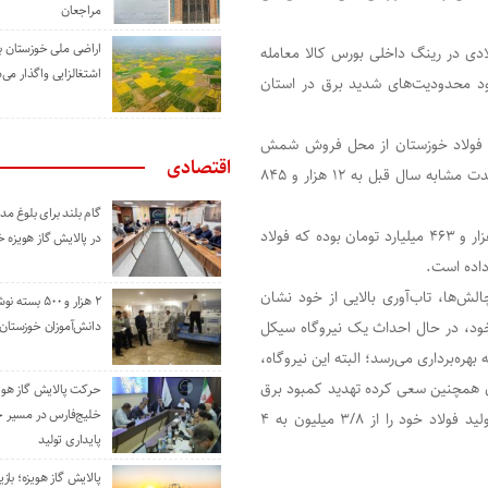
مراجعان
اراضی ملی خوزستان ب
ر مجموع ۳،۳۷۸،۲۰۰ تن شمش فولادی در رینگ داخلی بورس کالا معامله
اشتغالزایی واگذار می‌
 محدودیت‌های شدید برق در استان
آمد فولاد خوزستان از محل فروش شمش
اقتصادی
فولادی در رینگ داخلی بورس کالا با رشد ۵۶ درصدی نسبت به مدت مشابه سال قبل به ۱۲ هزار و ۸۴۵
گام بلند برای بلوغ 
در این دوره، کل ارزش معاملات شمش فولادی در بورس کالا ۶۸ هزار و ۴۶۳ میلیارد تومان بوده که فولاد
در پالایش گاز هویزه 
لش‌ها، تاب‌آوری بالایی از خود نشان
۲ هزار و ۵۰۰ بس
ت خود، در حال احداث یک نیروگاه سیکل
دانش‌آموزان خوزستان
به بهره‌برداری می‌رسد؛ البته این نیروگاه،
ولاد خوزستان همچنین سعی کرده تهدید کمبود برق
حرکت پالایش گاز هوی
خلیج‌فارس در مسیر 
را به فرصت تبدیل کند و در دوره محدودیت‌های برقی، ظرفیت تولید فولاد خود را از ۳/۸ میلیون به ۴
پایداری تولید
پالایش گاز هویزه؛ باز