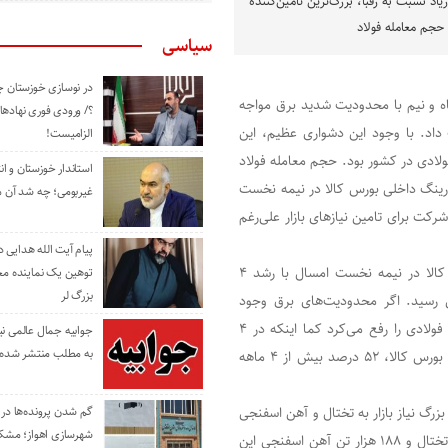
د نسبت به رقبا، بزرگ‌ترین تامین‌کننده
جم معامله فولاد
سیاسی
در نوسازی خوزستان چ
 و نیم با محدودیت شدید برق مواجه
؟/ ورودی فوری نهادها
ز دست داد. با وجود این دشواری عظیم، این
الزامیست!
ولادی در کشور بود. حجم معامله فولاد
استاندار خوزستان و ا
ینگ داخلی بورس کالا در نیمه نخست
غیربومی؛ چه شد آن م
دنی‌ این شرکت برای تامین نیازهای بازار علی‌رغم
پیام آیت الله هدایی
حجم معاملات شمش فولادی این شرکت در رینگ داخلی بورس کالا در نیمه نخست امسال با رشد ۴
توهین یک نماینده م
بزرگ لر
دت مشابه سال قبل به حدود ۶۱۳ هزار تن رسید. اگر محدودیت‌های برق وجود
نمی‌داشت، این شرکت در سطح بسیار بالاتری نیاز بازار به شمش فولادی را رفع می‌کرد کما اینکه در ۴
جوابیه جمال عالمی ن
به مطلب منتشر شده 
ماهه نخست امسال، حجم معاملات شمش فولادی این شرکت در بورس کالا، ۵۲ درصد بیش از ۴ ماهه
زرگ نیاز بازار به تختال و آهن اسفنجی
گم شدن پرونده‌ها در اد
شهرسازی اهواز؛ مشکل
نیز بوده و از ابتدای فروردین تا انتهای شهریور امسال ۱۷۹ هزار تن تختال و ۱۸۸ هزار تن آهن اسفنجی این