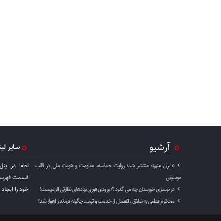
آرشیو
سایر لی
«ایران منم» منتشر شد؛ روایت حماسه، مقاومت و هویت ملی در قالب
لطفا در پنل
موسیقی
قسمت فهرست 
در نوسازی خوزستان چه می گذرد ؟/ ورودی فوری نهادهای نظارتی الزامیست!
خود را ايجاد 
محکوم قطعی به شلاق ، انفصال از خدمت و تبعید چگونه فرماندار اهواز شد؟