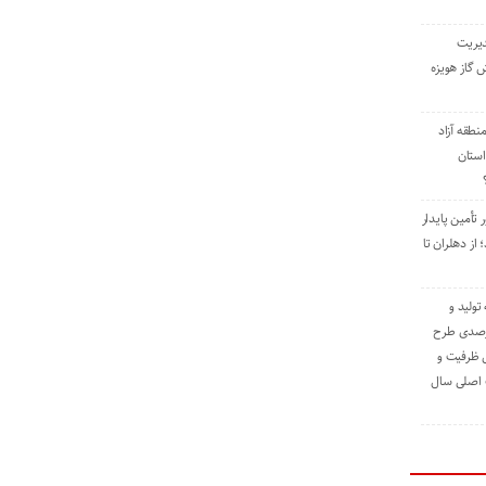
دیریت
 گاز هویزه
طقه آزاد
استان
 تأمین پایدار
ز دهلران تا
مه تولید و
ت حدود ۸۴ درصدی طرح
یش ظرفیت و
ت اصلی سال