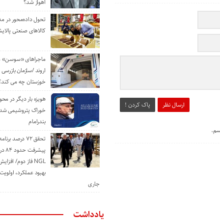
اهواز شد؟
تحول داده‌محور در م
کالاهای صنعتی پالایش
ماجراهای «سوسن» من
اروند /سازمان بازرسی 
خوزستان چه می کند؟
هویزه بار دیگر در محور
ارسال نظر
پاک کردن !
خوراک پتروشیمی شد؛ ا
بندرامام
سم.
تحقق ۷۲ درصد برنا
پیشرف
NGL فاز دوم/ افزا
بهبود عملکرد، اولوی
جاری
یادداشت